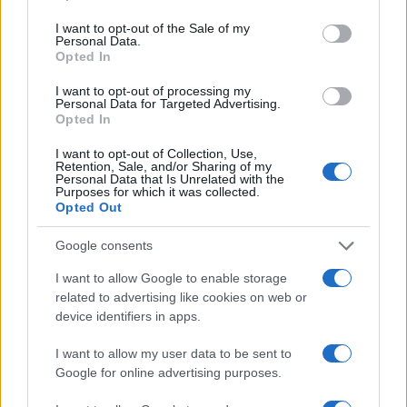
use your data for below specified purposes in below Google
consent section.
I want to opt-out of the Sale of my
Personal Data.
Opted In
I want to opt-out of processing my
Personal Data for Targeted Advertising.
Opted In
LIV Golf New York 2026: Niemann in testa con un
impressionante vantaggio
I want to opt-out of Collection, Use,
Retention, Sale, and/or Sharing of my
Francesca Lombardi · 8 Ago 2026
Personal Data that Is Unrelated with the
Purposes for which it was collected.
Opted Out
PIÙ LETTI
Google consents
I want to allow Google to enable storage
1
Chouchaa: chi è il calciatore algerino?
related to advertising like cookies on web or
device identifiers in apps.
2
Union Berlino-Cagliari: dove vedere l’amichevole
estiva in diretta
I want to allow my user data to be sent to
Google for online advertising purposes.
3
Lazio e Milan: tutti gli ex calciatori che hanno
indossato le due maglie