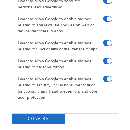
I want to allow Google to send me
personalized advertising.
4
A quanto ammonta il patrimonio di Andrea Pirlo?
I want to allow Google to enable storage
5
Il patrimonio di Alex Del Piero: tutti i guadagni di
related to analytics like cookies on web or
Pinturicchio
device identifiers in apps.
I want to allow Google to enable storage
related to functionality of the website or app.
I want to allow Google to enable storage
related to personalization.
I want to allow Google to enable storage
Sportmagazine: notizie, approfondimenti e classifiche su
related to security, including authentication
calcio, basket, tennis, ciclismo, motori, Formula 1,
functionality and fraud prevention, and other
MotoGP e Olimpiadi. Le ultime news dalle competizioni
user protection.
nazionali e internazionali, gli highlight delle partite, le
interviste ai protagonisti e i risultati in tempo reale di tutte
le discipline che fanno emozionare gli appassionati di
sport.
CONFIRM