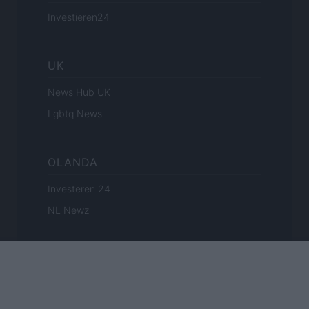
Investieren24
UK
News Hub UK
Lgbtq News
OLANDA
Investeren 24
NL Newz