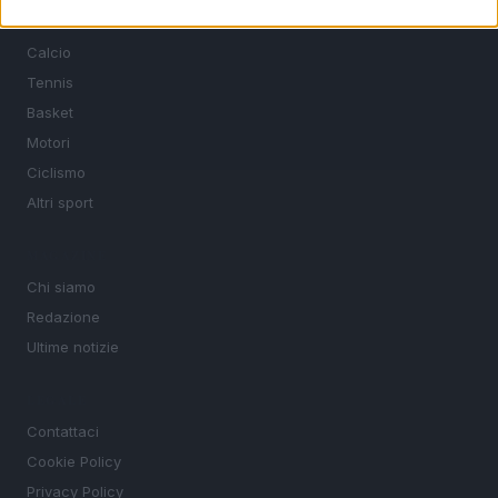
SEZIONI
Calcio
Tennis
Basket
Motori
Ciclismo
Altri sport
MAGAZINE
Chi siamo
Redazione
Ultime notizie
LEGALE
Contattaci
Cookie Policy
Privacy Policy