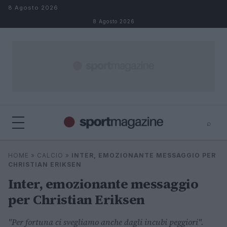
Salta al contenuto
8 Agosto 2026
8 Agosto 2026
⌕
⌕
×
HOME
»
CALCIO
»
INTER, EMOZIONANTE MESSAGGIO PER
Cerca
CHRISTIAN ERIKSEN
Inter, emozionante messaggio
per Christian Eriksen
"Per fortuna ci svegliamo anche dagli incubi peggiori".