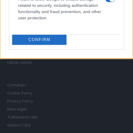
related to security, including authentication
Motori
functionality and fraud prevention, and other
Ciclismo
user protection.
Altri sport
MAGAZINE
CONFIRM
Chi siamo
Redazione
Ultime notizie
LEGALE
Contattaci
Cookie Policy
Privacy Policy
Note legali
Trattamento dati
Gestisci Utiq