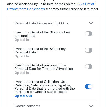
also be disclosed by us to third parties on the
IAB’s List of
Downstream Participants
that may further disclose it to other
Beck e King impressionano nel debutto NFL: i dettagli
third parties.
della partita
Andrea Conforti · 7 Ago 2026
Please note that this website/app uses one or more Google
Personal Data Processing Opt Outs
services and may gather and store information including but
not limited to your visit or usage behaviour. You may click to
I want to opt-out of the Sharing of my
personal data.
grant or deny consent to Google and its third-party tags to
Opted In
PIÙ LETTI
use your data for below specified purposes in below Google
consent section.
I want to opt-out of the Sale of my
1
Chouchaa: chi è il calciatore algerino?
Personal Data.
Opted In
2
Union Berlino-Cagliari: dove vedere l’amichevole
I want to opt-out of processing my
estiva in diretta
Personal Data for Targeted Advertising.
Opted In
3
A quanto ammonta il patrimonio di Andrea Pirlo?
I want to opt-out of Collection, Use,
Retention, Sale, and/or Sharing of my
4
Lazio e Milan: tutti gli ex calciatori che hanno
Personal Data that Is Unrelated with the
indossato le due maglie
Purposes for which it was collected.
Opted Out
5
Rugby femminile: la storia delle Linci di Milano e le
sfide del 2026/2026
Google consents