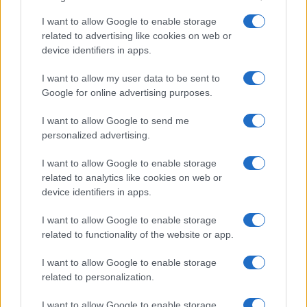
I want to allow Google to enable storage
related to advertising like cookies on web or
device identifiers in apps.
I want to allow my user data to be sent to
Google for online advertising purposes.
I want to allow Google to send me
Sportmagazine: notizie, approfondimenti e classifiche su
personalized advertising.
calcio, basket, tennis, ciclismo, motori, Formula 1,
MotoGP e Olimpiadi. Le ultime news dalle competizioni
I want to allow Google to enable storage
nazionali e internazionali, gli highlight delle partite, le
related to analytics like cookies on web or
interviste ai protagonisti e i risultati in tempo reale di tutte
device identifiers in apps.
le discipline che fanno emozionare gli appassionati di
sport.
I want to allow Google to enable storage
related to functionality of the website or app.
SEZIONI
I want to allow Google to enable storage
Calcio
related to personalization.
Tennis
I want to allow Google to enable storage
Basket