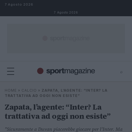
Salta al contenuto
7 Agosto 2026
7 Agosto 2026
⌕
⌕
×
HOME
»
CALCIO
»
ZAPATA, L’AGENTE: “INTER? LA
Cerca
TRATTATIVA AD OGGI NON ESISTE”
Zapata, l’agente: “Inter? La
trattativa ad oggi non esiste”
"Sicuramente a Duvan piacerebbe giocare per l'Inter. Ma