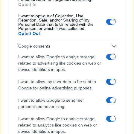
Opted In
PIÙ LETTI
I want to opt-out of Collection, Use,
Retention, Sale, and/or Sharing of my
Personal Data that Is Unrelated with the
1
Chouchaa: chi è il calciatore algerino?
Purposes for which it was collected.
Opted Out
2
A quanto ammonta il patrimonio di Andrea Pirlo?
Google consents
3
Lazio e Milan: tutti gli ex calciatori che hanno
I want to allow Google to enable storage
indossato le due maglie
related to advertising like cookies on web or
device identifiers in apps.
4
Union Berlino-Cagliari: dove vedere l’amichevole
estiva in diretta
I want to allow my user data to be sent to
Google for online advertising purposes.
5
Chi è Sara Gama: fidanzato, figli e vita privata
I want to allow Google to send me
personalized advertising.
I want to allow Google to enable storage
related to analytics like cookies on web or
device identifiers in apps.