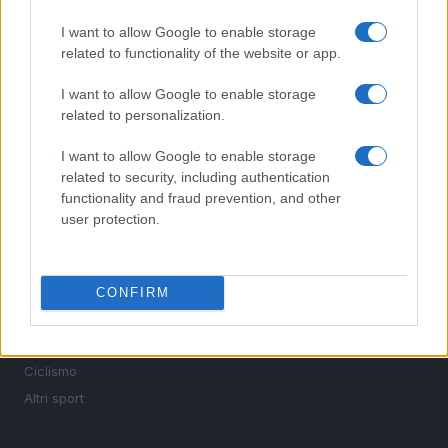
I want to allow Google to enable storage
related to functionality of the website or app.
Sportmagazine: notizie, approfondimenti e classifiche su
calcio, basket, tennis, ciclismo, motori, Formula 1,
I want to allow Google to enable storage
MotoGP e Olimpiadi. Le ultime news dalle competizioni
related to personalization.
nazionali e internazionali, gli highlight delle partite, le
interviste ai protagonisti e i risultati in tempo reale di tutte
le discipline che fanno emozionare gli appassionati di
I want to allow Google to enable storage
sport.
related to security, including authentication
functionality and fraud prevention, and other
user protection.
SEZIONI
Calcio
Tennis
CONFIRM
Basket
Motori
Ciclismo
Altri sport
MAGAZINE