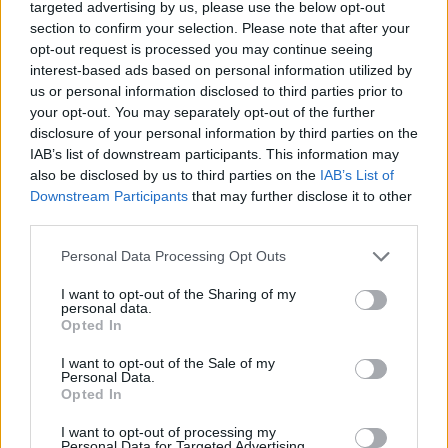
Napoli-Osasuna 2-1: la cronaca dettagliata
targeted advertising by us, please use the below opt-out
dell’amichevole del 5 agosto 2026
section to confirm your selection. Please note that after your
opt-out request is processed you may continue seeing
Ilaria Mauri · 5 Ago 2026
interest-based ads based on personal information utilized by
us or personal information disclosed to third parties prior to
CALCIO
your opt-out. You may separately opt-out of the further
disclosure of your personal information by third parties on the
IAB’s list of downstream participants. This information may
also be disclosed by us to third parties on the
IAB’s List of
Downstream Participants
that may further disclose it to other
third parties.
Please note that this website/app uses one or more Google
Personal Data Processing Opt Outs
services and may gather and store information including but
not limited to your visit or usage behaviour. You may click to
I want to opt-out of the Sharing of my
personal data.
grant or deny consent to Google and its third-party tags to
Opted In
use your data for below specified purposes in below Google
consent section.
I want to opt-out of the Sale of my
Milwaukee Brewers: la prima squadra MLB a
Personal Data.
raggiungere le 70 vittorie nella stagione 2026
Opted In
Ilaria Mauri · 5 Ago 2026
I want to opt-out of processing my
Personal Data for Targeted Advertising.