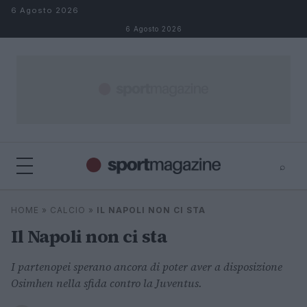
Salta al contenuto
6 Agosto 2026
6 Agosto 2026
⌕
⌕
×
HOME
»
CALCIO
»
IL NAPOLI NON CI STA
Cerca
Il Napoli non ci sta
I partenopei sperano ancora di poter aver a disposizione
Osimhen nella sfida contro la Juventus.