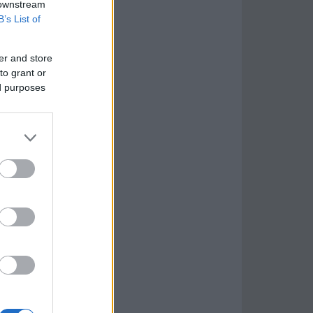
 downstream
B’s List of
er and store
to grant or
ed purposes