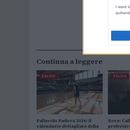
I want t
authenti
Continua a leggere
CALCIO
CALCIO
Pallavolo Padova 2026: il
Boxe: Cal
calendario dettagliato della
preferis