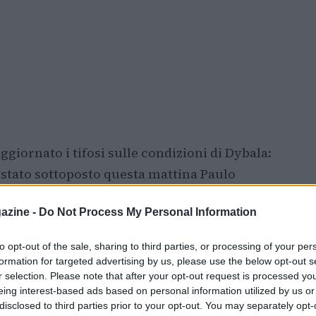
ggiornato i tifosi sulle condizioni di Dybala:
è stato sottoposto questa mattina Paulo
cluso lesioni muscolari e confermato
azine -
Do Not Process My Personal Information
steriore diagnosticato in nazionale,
e sue condizioni verranno monitorate
to opt-out of the sale, sharing to third parties, or processing of your per
formation for targeted advertising by us, please use the below opt-out s
r selection. Please note that after your opt-out request is processed y
eing interest-based ads based on personal information utilized by us or
disclosed to third parties prior to your opt-out. You may separately opt-