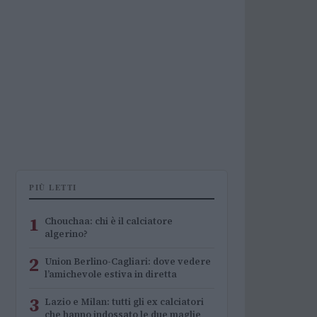
PIÙ LETTI
1
Chouchaa: chi è il calciatore
algerino?
2
Union Berlino-Cagliari: dove vedere
l’amichevole estiva in diretta
3
Lazio e Milan: tutti gli ex calciatori
che hanno indossato le due maglie