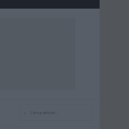
⌕
Cerca