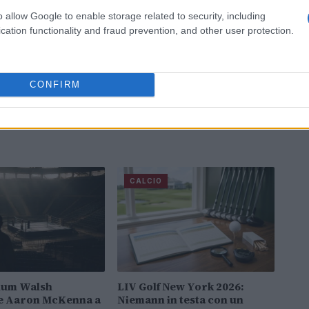
o allow Google to enable storage related to security, including
cation functionality and fraud prevention, and other user protection.
CONFIRM
CALCIO
lum Walsh
LIV Golf New York 2026:
ce Aaron McKenna a
Niemann in testa con un