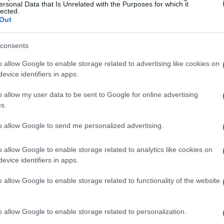
ersonal Data that Is Unrelated with the Purposes for which it
azione e di attacco alle linee. Domani, vigilia
lected.
Out
ollare nel tardo pomeriggio per Roma sarà
ogramma anche la conferenza stampa del
consents
iretta su Juventus Tv”.
o allow Google to enable storage related to advertising like cookies on
evice identifiers in apps.
o allow my user data to be sent to Google for online advertising
s.
zine
to allow Google to send me personalized advertising.
o allow Google to enable storage related to analytics like cookies on
evice identifiers in apps.
o allow Google to enable storage related to functionality of the website
o allow Google to enable storage related to personalization.