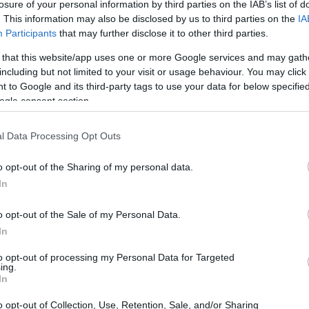
losure of your personal information by third parties on the IAB’s list of
. This information may also be disclosed by us to third parties on the
IA
Participants
that may further disclose it to other third parties.
 that this website/app uses one or more Google services and may gath
including but not limited to your visit or usage behaviour. You may click 
 to Google and its third-party tags to use your data for below specifi
ogle consent section.
l Data Processing Opt Outs
o opt-out of the Sharing of my personal data.
In
o opt-out of the Sale of my Personal Data.
In
to – prosegue la nota -: la Juve ha
to opt-out of processing my Personal Data for Targeted
erché ha visto il rientro di tutti i Nazionali
ing.
In
no. Seduta impegnativa, dunque, nel
ttica difensiva, sul possesso palla, e poi sui
o opt-out of Collection, Use, Retention, Sale, and/or Sharing