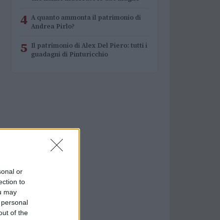
4
A quanto ammonta il patrimonio di
Andrea Pirlo?
5
Il patrimonio di Alex Del Piero: tutti i
guadagni di Pinturicchio
sonal or
ection to
ou may
 personal
out of the