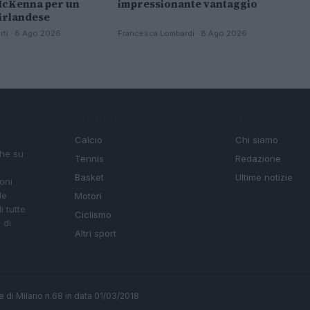
McKenna per un
impressionante vantaggio
’irlandese
rti · 8 Ago 2026
Francesca Lombardi · 8 Ago 2026
SEZIONI
MAGAZINE
Calcio
Chi siamo
che su
Tennis
Redazione
Basket
Ultime notizie
oni
le
Motori
i tutte
Ciclismo
 di
Altri sport
ale di Milano n.68 in data 01/03/2018