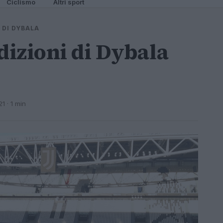
Ciclismo
Altri sport
 DI DYBALA
dizioni di Dybala
21
· 1 min