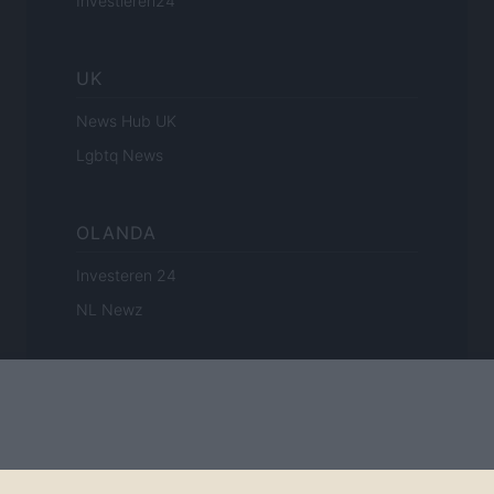
Investieren24
UK
News Hub UK
Lgbtq News
OLANDA
Investeren 24
NL Newz