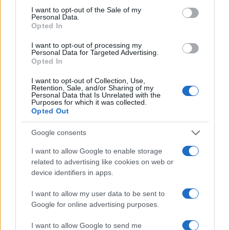
CALCIO
consent section.
I want to opt-out of the Sale of my
Personal Data.
Opted In
I want to opt-out of processing my
Personal Data for Targeted Advertising.
Opted In
I want to opt-out of Collection, Use,
Retention, Sale, and/or Sharing of my
Personal Data that Is Unrelated with the
Purposes for which it was collected.
Opted Out
Google consents
Parma Calcio: Touré è ufficiale, dettagli sul
I want to allow Google to enable storage
trasferimento dall’Atalanta
related to advertising like cookies on web or
Andrea Conforti · 8 Ago 2026
device identifiers in apps.
CALCIO
I want to allow my user data to be sent to
Google for online advertising purposes.
I want to allow Google to send me