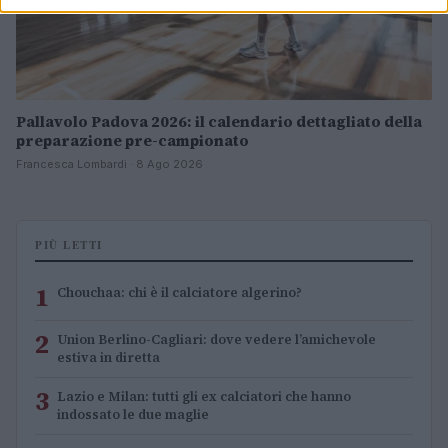
Pallavolo Padova 2026: il calendario dettagliato della
preparazione pre-campionato
Francesca Lombardi · 8 Ago 2026
PIÙ LETTI
1
Chouchaa: chi è il calciatore algerino?
2
Union Berlino-Cagliari: dove vedere l’amichevole
estiva in diretta
3
Lazio e Milan: tutti gli ex calciatori che hanno
indossato le due maglie