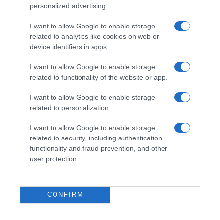
personalized advertising.
I want to allow Google to enable storage
related to analytics like cookies on web or
device identifiers in apps.
I want to allow Google to enable storage
related to functionality of the website or app.
I want to allow Google to enable storage
Trofeo Doppio Malto: guida completa per seguire
related to personalization.
Parma-Sampdoria
Andrea Conforti · 8 Ago 2026
I want to allow Google to enable storage
related to security, including authentication
CALCIO
functionality and fraud prevention, and other
user protection.
CONFIRM