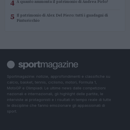
4
A quanto ammonta il patrimonio di Andrea Pirlo?
5
Il patrimonio di Alex Del Piero: tutti i guadagni di
Pinturicchio
Sportmagazine: notizie, approfondimenti e classifiche su
calcio, basket, tennis, ciclismo, motori, Formula 1,
MotoGP e Olimpiadi. Le ultime news dalle competizioni
nazionali e internazionali, gli highlight delle partite, le
interviste ai protagonisti e i risultati in tempo reale di tutte
le discipline che fanno emozionare gli appassionati di
sport.
SEZIONI