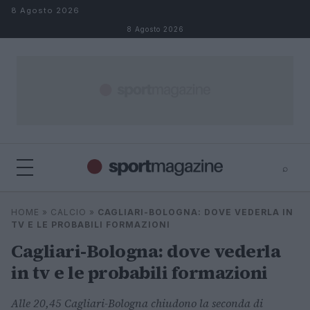
Salta al contenuto
8 Agosto 2026
8 Agosto 2026
⌕
⌕
×
HOME
»
CALCIO
»
CAGLIARI-BOLOGNA: DOVE VEDERLA IN
Cerca
TV E LE PROBABILI FORMAZIONI
Cagliari-Bologna: dove vederla
in tv e le probabili formazioni
Alle 20,45 Cagliari-Bologna chiudono la seconda di