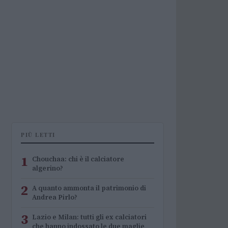
PIÙ LETTI
1
Chouchaa: chi è il calciatore
algerino?
2
A quanto ammonta il patrimonio di
Andrea Pirlo?
3
Lazio e Milan: tutti gli ex calciatori
che hanno indossato le due maglie