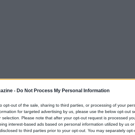
azine -
Do Not Process My Personal Information
a fine la vendita di
Brozovic
come
to opt-out of the sale, sharing to third parties, or processing of your per
fare
Frattesi
, che ha firmato con l’
Inter
.
formation for targeted advertising by us, please use the below opt-out s
za del
Milan
in particolare, e delle altre big
r selection. Please note that after your opt-out request is processed y
eing interest-based ads based on personal information utilized by us or
 migliori prospetti del calcio italiano, che
disclosed to third parties prior to your opt-out. You may separately opt-