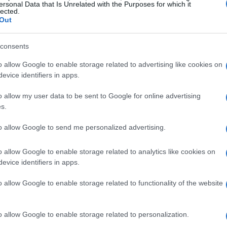
ersonal Data that Is Unrelated with the Purposes for which it
lected.
Out
si
consents
o allow Google to enable storage related to advertising like cookies on
lasse 1999, è stato come previsto abbastanza
evice identifiers in apps.
e supera infatti i 30 milioni di euro. La
o allow my user data to be sent to Google for online advertising
questo affare è quella del
prestito con
s.
uro andranno subito nelle casse neroverdi,
to allow Google to send me personalized advertising.
lioni di euro nel 2024
. Oltre a questo, l’Inter
se in realtà è un’operazione separata, che ha
o allow Google to enable storage related to analytics like cookies on
evice identifiers in apps.
 Entrambe le società si possono dunque dire
l’Inter spenderà la maggior parte dei soldi
o allow Google to enable storage related to functionality of the website
uolo non solo si assicura soldi freschi, ma
 da fare crescere.
o allow Google to enable storage related to personalization.