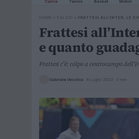
Calcio
Tennis
Basket
Motori
HOME
»
CALCIO
»
FRATTESI ALL’INTER, LE C
Frattesi all’Inter
e quanto guadag
Frattesi c'è: colpo a centrocampo dell'I
Gabriele Vecchia
·
6 Luglio 2023
· 3 min