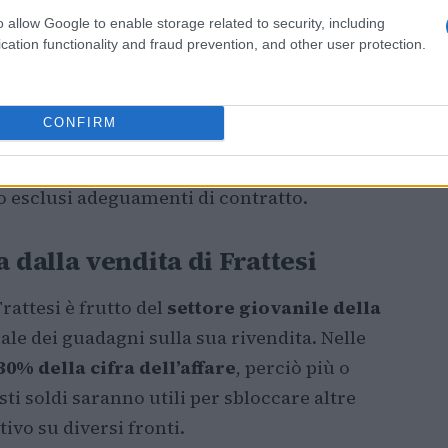
ndio Frattesi
o allow Google to enable storage related to security, including
cation functionality and fraud prevention, and other user protection.
ntratto di
cinque anni
, che lo legherà ai
 ora l’ex Sassuolo andrà a guadagnare
2,8
CONFIRM
he dovrebbe aggirarsi intorno ai 5 milioni.
e la crescita del giocatore dovesse
o esclusi adeguamenti di contratto.
dalla vendita di Frattesi
attesi è frutto del
settore giovanile della
ale dei guadagni sulla sua rivendita. Nelle
 30% della cifra dell’affare
, perciò più o
sti soldi saranno utili per sbloccare altre
tivo su diversi fronti.