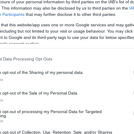
lle qualità importanti anche dopo la
losure of your personal information by third parties on the IAB’s list of
. This information may also be disclosed by us to third parties on the
IA
nteressante vedere come
Inzaghi
comporrà il
Participants
that may further disclose it to other third parties.
e A
in arrivo: con tutta probabilità in regia vi
 that this website/app uses one or more Google services and may gath
i saranno
Barella
e Frattesi.
including but not limited to your visit or usage behaviour. You may click 
 to Google and its third-party tags to use your data for below specifi
ogle consent section.
l Data Processing Opt Outs
o opt-out of the Sharing of my personal data.
In
o opt-out of the Sale of my Personal Data.
In
to opt-out of processing my Personal Data for Targeted
ing.
In
o opt-out of Collection, Use, Retention, Sale, and/or Sharing