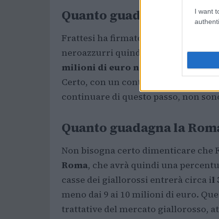
Quanto guadagna di stipe
I want t
authenti
Frattesi ha firmato con l’Inter un co
neroazzurri quindi fino al 2028. Per
milioni di euro netti,
per un lordo c
Certo, con un contratto così lungo, s
continuare di questo passo, non son
Quanto guadagna la Roma 
Non bisogna certo dimenticare che Fr
Roma
, che avrà quindi una percentu
casse dei giallorossi entrerà circa i
l
meno dai 9 ai 10 milioni di euro. Que
trattative del mercato giallorosso, at