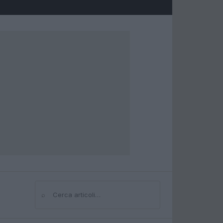
⌕
Cerca