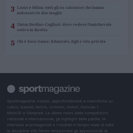
3
Lazio e Milan: tutti gli ex calciatori che hanno
indossato le due maglie
4
Union Berlino-Cagliari: dove vedere l’amichevole
estiva in diretta
5
Chi è Sara Gama: fidanzato, figli e vita privata
Sportmagazine: notizie, approfondimenti e classifiche su
calcio, basket, tennis, ciclismo, motori, Formula 1,
MotoGP e Olimpiadi. Le ultime news dalle competizioni
nazionali e internazionali, gli highlight delle partite, le
interviste ai protagonisti e i risultati in tempo reale di tutte
le discipline che fanno emozionare gli appassionati di