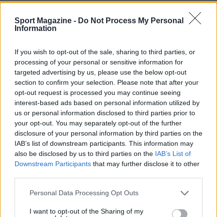
2.
Pensa alla sostenibilità
: Non solo nel prodotto,
Sport Magazine -
Do Not Process My Personal
ma anche nelle tue pratiche aziendali. Un
Information
approccio sostenibile può diventare un forte
vantaggio competitivo nel mercato attuale.<\/p>
If you wish to opt-out of the sale, sharing to third parties, or
processing of your personal or sensitive information for
3.
Misura l’impatto
: Analizza come le tue
targeted advertising by us, please use the below opt-out
section to confirm your selection. Please note that after your
decisioni influenzano non solo il tuo business, ma
opt-out request is processed you may continue seeing
anche l’ambiente e la comunità circostante.
interest-based ads based on personal information utilized by
Lavorare per un equilibrio è essenziale. Non
us or personal information disclosed to third parties prior to
your opt-out. You may separately opt-out of the further
dimenticare che ogni azione ha una reazione, e
disclosure of your personal information by third parties on the
nel mondo delle startup, questa regola è ancora
IAB’s list of downstream participants. This information may
più vera.<\/p>
also be disclosed by us to third parties on the
IAB’s List of
Downstream Participants
that may further disclose it to other
third parties.
Please note that this website/app uses one or more Google
Personal Data Processing Opt Outs
AUTORE
services and may gather and store information including but
Staff
not limited to your visit or usage behaviour. You may click to
I want to opt-out of the Sharing of my