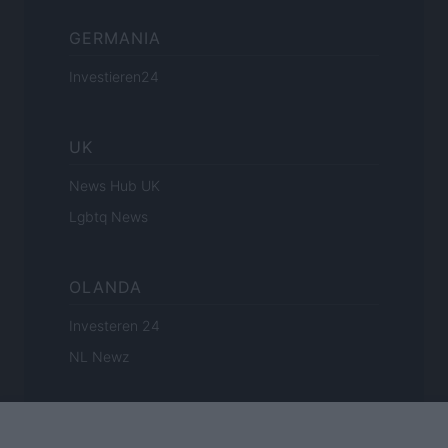
GERMANIA
Investieren24
UK
News Hub UK
Lgbtq News
OLANDA
Investeren 24
NL Newz