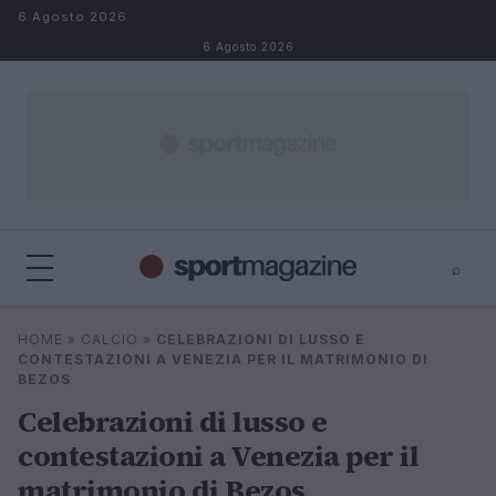
Salta al contenuto
6 Agosto 2026
6 Agosto 2026
⌕
⌕
×
HOME
»
CALCIO
»
CELEBRAZIONI DI LUSSO E
Cerca
CONTESTAZIONI A VENEZIA PER IL MATRIMONIO DI
BEZOS
Celebrazioni di lusso e
contestazioni a Venezia per il
matrimonio di Bezos