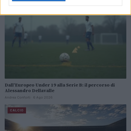
CALCIO
Dall’Europeo Under 19 alla Serie B: il percorso di
Alessandro Dellavalle
Andrea Conforti · 6 Ago 2026
CALCIO