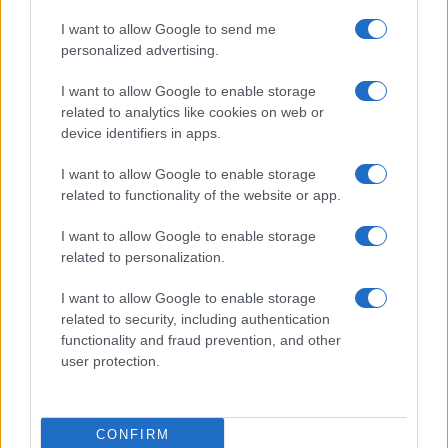
I want to allow Google to send me
Continua a leggere
personalized advertising.
I want to allow Google to enable storage
CALCIO
related to analytics like cookies on web or
device identifiers in apps.
I want to allow Google to enable storage
related to functionality of the website or app.
I want to allow Google to enable storage
related to personalization.
I want to allow Google to enable storage
related to security, including authentication
functionality and fraud prevention, and other
user protection.
Fifa e Infantino: il presidente resiste alle pressioni
dopo il piano di privatizzazione
Andrea Conforti · 6 Ago 2026
CONFIRM