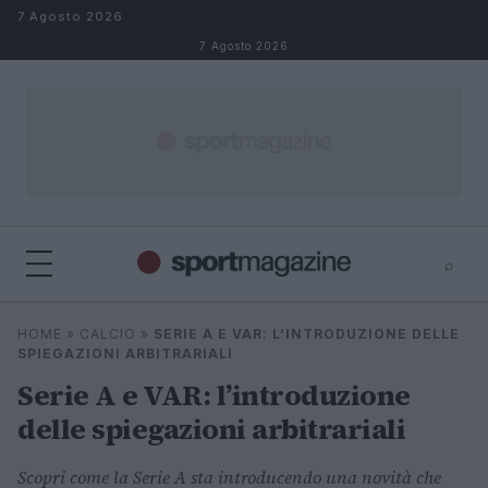
Salta al contenuto
7 Agosto 2026
7 Agosto 2026
⌕
⌕
×
HOME
»
CALCIO
»
SERIE A E VAR: L’INTRODUZIONE DELLE
Cerca
SPIEGAZIONI ARBITRARIALI
Serie A e VAR: l’introduzione
delle spiegazioni arbitrariali
Scopri come la Serie A sta introducendo una novità che