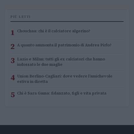
PIÙ LETTI
1
Chouchaa: chi è il calciatore algerino?
2
A quanto ammonta il patrimonio di Andrea Pirlo?
3
Lazio e Milan: tutti gli ex calciatori che hanno
indossato le due maglie
4
Union Berlino-Cagliari: dove vedere l’amichevole
estiva in diretta
5
Chi è Sara Gama: fidanzato, figli e vita privata