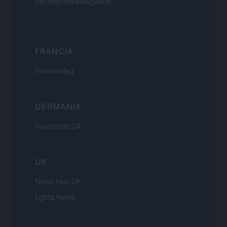
SecondHomeMagazine
FRANCIA
InvestirMag
GERMANIA
Investieren24
UK
News Hub UK
Lgbtq News