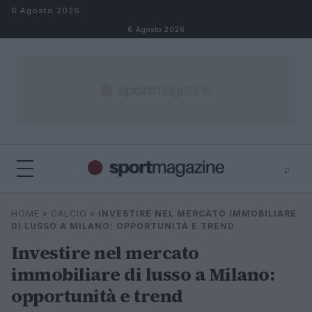
Salta al contenuto
6 Agosto 2026
6 Agosto 2026
⌕
⌕
×
HOME
»
CALCIO
»
INVESTIRE NEL MERCATO IMMOBILIARE
Cerca
DI LUSSO A MILANO: OPPORTUNITÀ E TREND
Investire nel mercato
immobiliare di lusso a Milano:
opportunità e trend