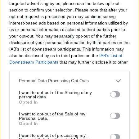
davvero rivelarsi una scelta vincente, se si sanno
targeted advertising by us, please use the below opt-out
section to confirm your selection. Please note that after your
cogliere le giuste opportunità!
opt-out request is processed you may continue seeing
interest-based ads based on personal information utilized by
us or personal information disclosed to third parties prior to
your opt-out. You may separately opt-out of the further
AUTORE
disclosure of your personal information by third parties on the
Staff
IAB’s list of downstream participants. This information may
also be disclosed by us to third parties on the
IAB’s List of
Downstream Participants
that may further disclose it to other
third parties.
Please note that this website/app uses one or more Google
Personal Data Processing Opt Outs
services and may gather and store information including but
not limited to your visit or usage behaviour. You may click to
I want to opt-out of the Sharing of my
personal data.
grant or deny consent to Google and its third-party tags to
Opted In
use your data for below specified purposes in below Google
consent section.
I want to opt-out of the Sale of my
Personal Data.
Opted In
I want to opt-out of processing my