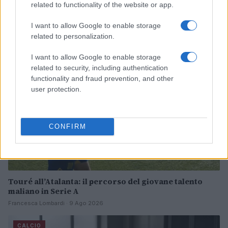
Derby d’Italia a Perth: l’Inter vince 2-1 sulla Juventus
related to functionality of the website or app.
Andrea Conforti · 9 Ago 2026
I want to allow Google to enable storage
related to personalization.
CALCIO
I want to allow Google to enable storage
related to security, including authentication
functionality and fraud prevention, and other
user protection.
CONFIRM
Touré all’Atalanta: il percorso del giovane talento
maliano in Serie A
Francesca Lombardi · 9 Ago 2026
CALCIO