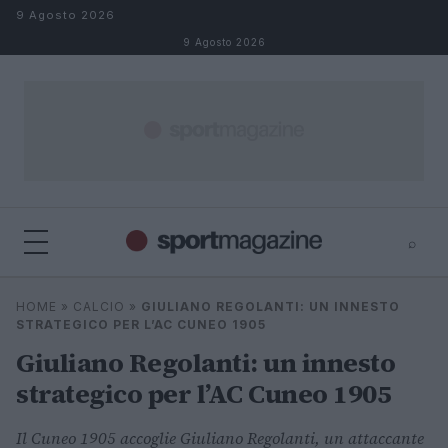
Salta al contenuto
9 Agosto 2026
9 Agosto 2026
⌕
⌕
×
HOME
»
CALCIO
»
GIULIANO REGOLANTI: UN INNESTO
Cerca
STRATEGICO PER L’AC CUNEO 1905
Giuliano Regolanti: un innesto
strategico per l’AC Cuneo 1905
Il Cuneo 1905 accoglie Giuliano Regolanti, un attaccante