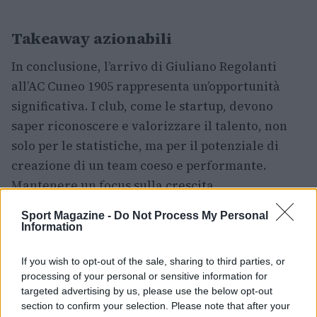
Takeaway azionabili
In conclusione, l’arrivo di Giuliano Regolanti
all’AC Cuneo 1905 rappresenta un’opportunità
significativa. I club, come le startup, devono
saper riconoscere e valorizzare il talento, non
solo per le statistiche, ma per il potenziale di
creazione di un team coeso e performante.
Mantenere un focus sulla crescita,
sull’integrazione e sulla sostenibilità è
Sport Magazine -
Do Not Process My Personal
essenziale per il futuro del club e dei suoi
Information
giocatori. La vera domanda resta: il Cuneo 1905
If you wish to opt-out of the sale, sharing to third parties, or
sarà in grado di costruire su questa nuova base
processing of your personal or sensitive information for
per raggiungere i suoi obiettivi ambiziosi?
targeted advertising by us, please use the below opt-out
section to confirm your selection. Please note that after your