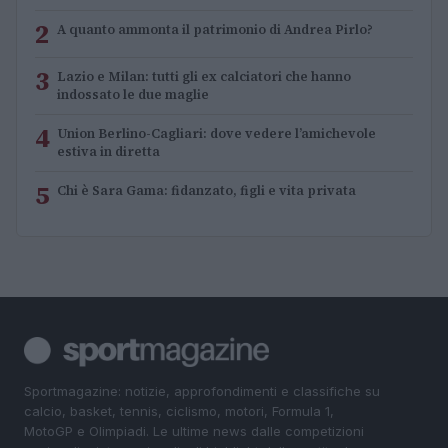
2
A quanto ammonta il patrimonio di Andrea Pirlo?
3
Lazio e Milan: tutti gli ex calciatori che hanno
indossato le due maglie
4
Union Berlino-Cagliari: dove vedere l’amichevole
estiva in diretta
5
Chi è Sara Gama: fidanzato, figli e vita privata
Sportmagazine: notizie, approfondimenti e classifiche su
calcio, basket, tennis, ciclismo, motori, Formula 1,
MotoGP e Olimpiadi. Le ultime news dalle competizioni