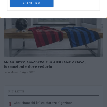
CONFIRM
Milan-Inter, amichevole in Australia: orario,
formazioni e dove vederla
Ilaria Mauri · 5 Ago 2026
PIÙ LETTI
1
Chouchaa: chi è il calciatore algerino?