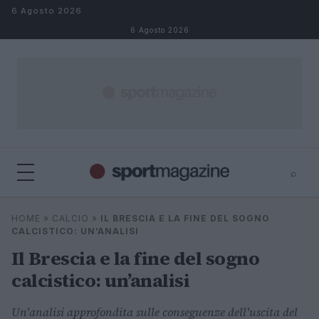
Salta al contenuto
6 Agosto 2026
6 Agosto 2026
⌕
⌕
×
HOME
»
CALCIO
»
IL BRESCIA E LA FINE DEL SOGNO
Cerca
CALCISTICO: UN’ANALISI
Il Brescia e la fine del sogno
calcistico: un’analisi
Un'analisi approfondita sulle conseguenze dell'uscita del