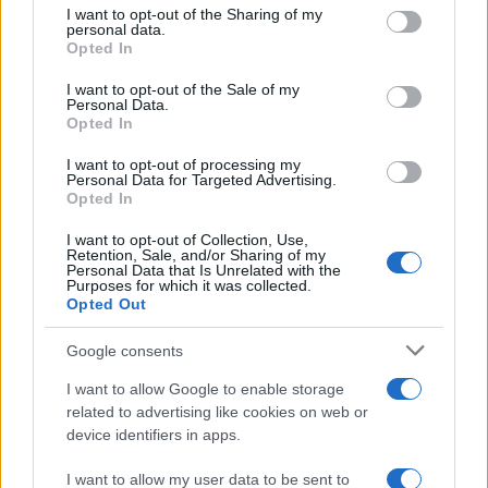
not limited to your visit or usage behaviour. You may click to
I want to opt-out of the Sharing of my
personal data.
grant or deny consent to Google and its third-party tags to
Opted In
use your data for below specified purposes in below Google
consent section.
I want to opt-out of the Sale of my
Continua a leggere
Personal Data.
Opted In
CALCIO
I want to opt-out of processing my
Personal Data for Targeted Advertising.
Opted In
I want to opt-out of Collection, Use,
Retention, Sale, and/or Sharing of my
Personal Data that Is Unrelated with the
Purposes for which it was collected.
Opted Out
Google consents
I want to allow Google to enable storage
related to advertising like cookies on web or
device identifiers in apps.
Napoli-Osasuna 2-1: la cronaca dettagliata
I want to allow my user data to be sent to
dell’amichevole del 5 agosto 2026