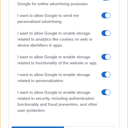
Google for online advertising purposes.
Ilaria Mauri · 5 Ago 2026
I want to allow Google to send me
CALCIO
personalized advertising.
I want to allow Google to enable storage
related to analytics like cookies on web or
device identifiers in apps.
I want to allow Google to enable storage
related to functionality of the website or app.
I want to allow Google to enable storage
related to personalization.
I want to allow Google to enable storage
Milwaukee Brewers: la prima squadra MLB a
related to security, including authentication
raggiungere le 70 vittorie nella stagione 2026
functionality and fraud prevention, and other
Ilaria Mauri · 5 Ago 2026
user protection.
CALCIO