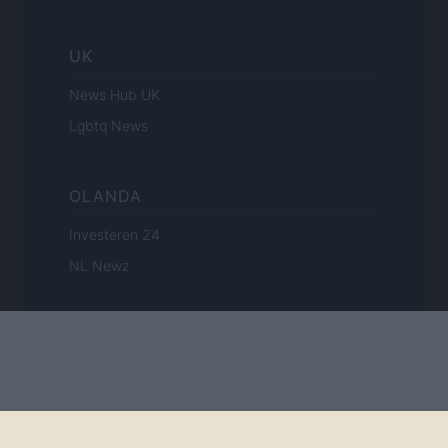
UK
News Hub UK
Lgbtq News
OLANDA
Investeren 24
NL Newz