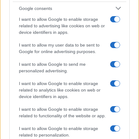
CALCIO
Google consents
I want to allow Google to enable storage
related to advertising like cookies on web or
device identifiers in apps.
I want to allow my user data to be sent to
Google for online advertising purposes.
I want to allow Google to send me
personalized advertising.
I want to allow Google to enable storage
Sirio Perugia Volley: la conferma di Alessia Lillacci
related to analytics like cookies on web or
per la Serie B1
device identifiers in apps.
Francesca Lombardi · 7 Ago 2026
I want to allow Google to enable storage
CALCIO
related to functionality of the website or app.
I want to allow Google to enable storage
related to personalization.