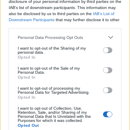
disclosure of your personal information by third parties on the
IAB’s list of downstream participants. This information may
also be disclosed by us to third parties on the
IAB’s List of
Downstream Participants
that may further disclose it to other
third parties.
Please note that this website/app uses one or more Google
Personal Data Processing Opt Outs
services and may gather and store information including but
not limited to your visit or usage behaviour. You may click to
I want to opt-out of the Sharing of my
personal data.
grant or deny consent to Google and its third-party tags to
Opted In
use your data for below specified purposes in below Google
consent section.
I want to opt-out of the Sale of my
Personal Data.
Opted In
I want to opt-out of processing my
Personal Data for Targeted Advertising.
Opted In
I want to opt-out of Collection, Use,
Retention, Sale, and/or Sharing of my
Continua a leggere
Personal Data that Is Unrelated with the
Purposes for which it was collected.
Opted Out