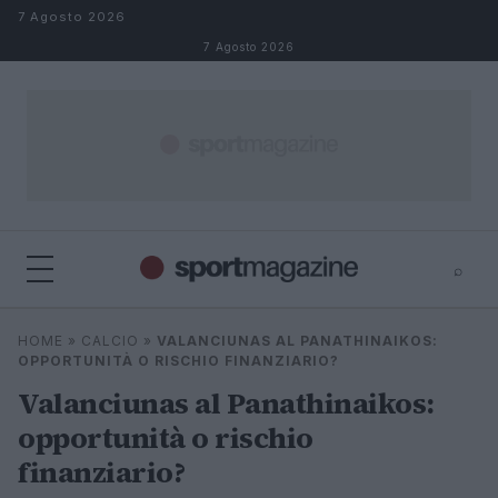
Salta al contenuto
7 Agosto 2026
7 Agosto 2026
⌕
⌕
×
HOME
»
CALCIO
»
VALANCIUNAS AL PANATHINAIKOS:
Cerca
OPPORTUNITÀ O RISCHIO FINANZIARIO?
Valanciunas al Panathinaikos:
opportunità o rischio
finanziario?