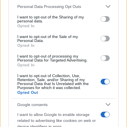
Dal punto di vista normativo, il Garante ha
Please note that this website/app uses one or more Google
Personal Data Processing Opt Outs
services and may gather and store information including but
stabilito che l’approccio proattivo è considerato
not limited to your visit or usage behaviour. You may click to
I want to opt-out of the Sharing of my
positivamente: le autorità tengono conto delle
personal data.
grant or deny consent to Google and its third-party tags to
Opted In
misure preventive nella valutazione di eventuali
use your data for below specified purposes in below Google
consent section.
violazioni. Il rischio compliance è reale:
I want to opt-out of the Sale of my
Personal Data.
l’attuazione sistematica delle best practice
Opted In
riduce l’esposizione a sanzioni e facilita la
I want to opt-out of processing my
verifica esterna.
Personal Data for Targeted Advertising.
Opted In
Conclusione
I want to opt-out of Collection, Use,
Retention, Sale, and/or Sharing of my
Personal Data that Is Unrelated with the
Dal punto di vista normativo, le nuove
Purposes for which it was collected.
Opted Out
indicazioni del
Garante
e dell’
EDPB
rafforzano
l’obbligo di governare l’uso dell’IA nella
Google consents
profilazione
con rigore. Le aziende devono
I want to allow Google to enable storage
valutare, documentare, mitigare e dimostrare le
related to advertising like cookies on web or
misure adottate, secondo un approccio
device identifiers in apps.