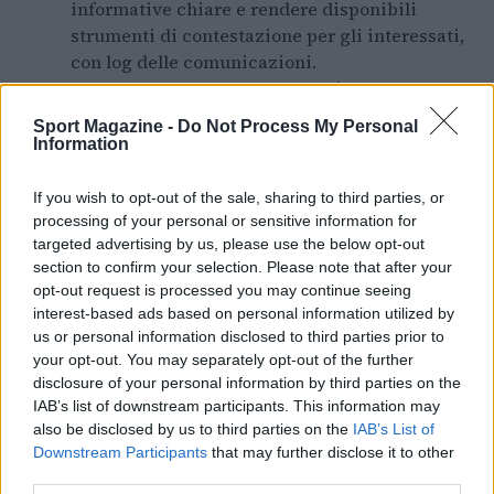
informative chiare e rendere disponibili
strumenti di contestazione per gli interessati,
con log delle comunicazioni.
Monitoraggio continuo
: eseguire test
periodici per bias e drift, conservare log delle
Sport Magazine -
Do Not Process My Personal
decisioni automatizzate e registrare le
Information
metriche di performance.
Coinvolgere il DPO
: attribuire al
data protection
If you wish to opt-out of the sale, sharing to third parties, or
officer
un ruolo attivo nelle valutazioni dei
processing of your personal or sensitive information for
rischi e nelle revisioni tecniche.
targeted advertising by us, please use the below opt-out
section to confirm your selection. Please note that after your
Formazione
: aggiornare regolarmente i team
opt-out request is processed you may continue seeing
tecnici e business sui requisiti di
data
interest-based ads based on personal information utilized by
protection
e sulle implicazioni legali delle
us or personal information disclosed to third parties prior to
scelte progettuali.
your opt-out. You may separately opt-out of the further
RegTech
: adottare soluzioni RegTech per
disclosure of your personal information by third parties on the
automatizzare il monitoraggio, la gestione
IAB’s list of downstream participants. This information may
delle DPIA e le richieste degli interessati,
also be disclosed by us to third parties on the
IAB’s List of
Downstream Participants
that may further disclose it to other
garantendo tracciabilità.
third parties.