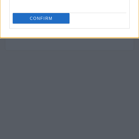
seguire una vicenda sanitaria emergente;
firma reportage e coordina dossier di verifica
in redazione come referente per Genova.
CONFIRM
Nata a Sampierdarena, mantiene contatti
diretti con consiglieri comunali e biblioteche
civiche.