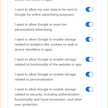
proporzionato al rischio. Il rischio compliance è
I want to allow my user data to be sent to
reale: una governance strutturata riduce
Google for online advertising purposes.
l’esposizione a sanzioni e tutela la fiducia dei
I want to allow Google to send me
clienti. Dal punto di vista operativo, occorrono
personalized advertising.
procedure scritte, registri delle valutazioni
d’impatto e controlli periodici per verificare
I want to allow Google to enable storage
related to analytics like cookies on web or
l’efficacia delle misure. Il prossimo sviluppo
device identifiers in apps.
atteso riguarda chiarimenti applicativi dall’EDPB
I want to allow Google to enable storage
utili per uniformare prassi e facilitare le
related to functionality of the website or app.
verifiche esterne.
I want to allow Google to enable storage
related to personalization.
AUTORE
I want to allow Google to enable storage
Roberta Tagliabue
related to security, including authentication
Roberta Tagliabue ha dormito nella sala
functionality and fraud prevention, and other
d'attesa dell'ospedale San Martino per
user protection.