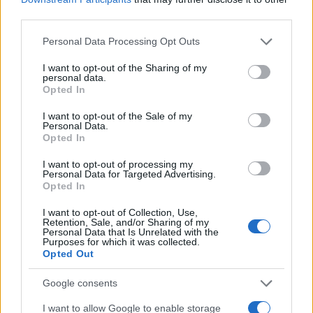
AUTORE
third parties.
Cristian Castiglioni
Please note that this website/app uses one or more Google
Cristian Castiglioni, veneziano, iniziò come
Personal Data Processing Opt Outs
services and may gather and store information including but
blogger dopo aver postato una guida sui
not limited to your visit or usage behaviour. You may click to
I want to opt-out of the Sharing of my
bacari e ricevuto centinaia di messaggi: quella
personal data.
grant or deny consent to Google and its third-party tags to
reazione spinse la sua trasformazione in
Opted In
use your data for below specified purposes in below Google
redattore. Cura contenuti amichevoli e porta in
consent section.
redazione appunti fotografici di vaporetto e
I want to opt-out of the Sale of my
Personal Data.
cicchetti.
Opted In
I want to opt-out of processing my
Personal Data for Targeted Advertising.
Opted In
I want to opt-out of Collection, Use,
Retention, Sale, and/or Sharing of my
Personal Data that Is Unrelated with the
Purposes for which it was collected.
Opted Out
Google consents
I want to allow Google to enable storage