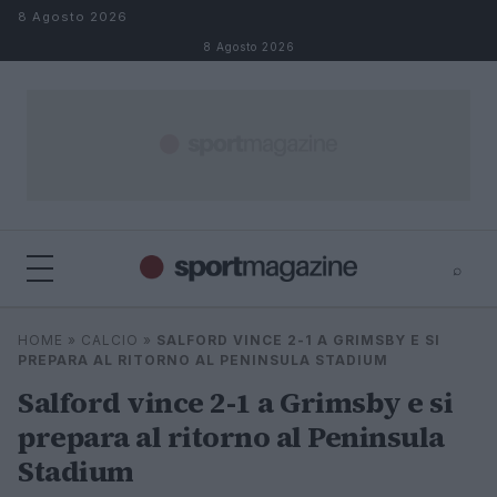
Salta al contenuto
8 Agosto 2026
8 Agosto 2026
⌕
⌕
×
HOME
»
CALCIO
»
SALFORD VINCE 2-1 A GRIMSBY E SI
Cerca
PREPARA AL RITORNO AL PENINSULA STADIUM
Salford vince 2-1 a Grimsby e si
prepara al ritorno al Peninsula
Stadium