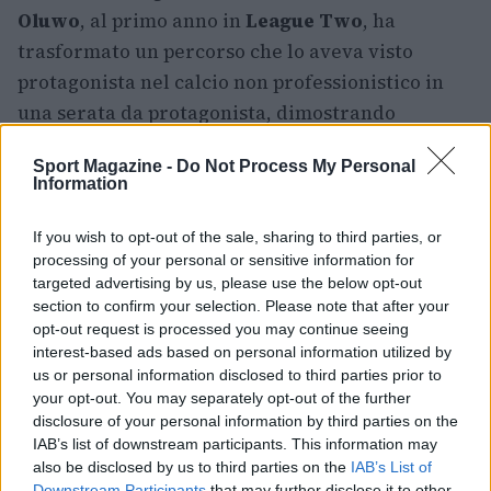
Oluwo
, al primo anno in
League Two
, ha
trasformato un percorso che lo aveva visto
protagonista nel calcio non professionistico in
una serata da protagonista, dimostrando
affidabilità in area e sicurezza negli interventi.
Sport Magazine -
Do Not Process My Personal
Information
In sintesi, l’andata ha offerto elementi concreti di
analisi:
Salford
ha mostrato carattere e capacità
If you wish to opt-out of the sale, sharing to third parties, or
di reazione, mentre
Grimsby
ha evidenziato
processing of your personal or sensitive information for
fiammate di qualità che, se sfruttate con
targeted advertising by us, please use the below opt-out
section to confirm your selection. Please note that after your
maggiore continuità, potrebbero ribaltare il
opt-out request is processed you may continue seeing
risultato nel ritorno. L’appuntamento decisivo al
interest-based ads based on personal information utilized by
Peninsula Stadium
rimane aperto e promette
us or personal information disclosed to third parties prior to
your opt-out. You may separately opt-out of the further
ulteriore tensione sportiva.
disclosure of your personal information by third parties on the
IAB’s list of downstream participants. This information may
also be disclosed by us to third parties on the
IAB’s List of
Downstream Participants
that may further disclose it to other