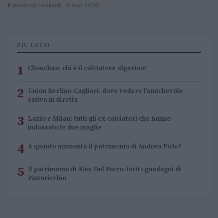
Francesca Lombardi · 8 Ago 2026
PIÙ LETTI
1
Chouchaa: chi è il calciatore algerino?
2
Union Berlino-Cagliari: dove vedere l’amichevole
estiva in diretta
3
Lazio e Milan: tutti gli ex calciatori che hanno
indossato le due maglie
4
A quanto ammonta il patrimonio di Andrea Pirlo?
5
Il patrimonio di Alex Del Piero: tutti i guadagni di
Pinturicchio