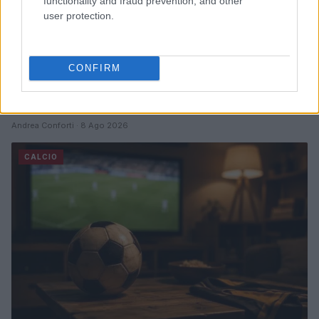
functionality and fraud prevention, and other
user protection.
CONFIRM
Parma Calcio: Touré è ufficiale, dettagli sul
trasferimento dall’Atalanta
Andrea Conforti · 8 Ago 2026
CALCIO