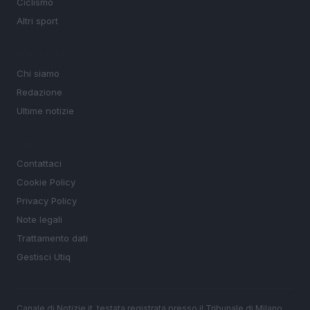
Ciclismo
Altri sport
MAGAZINE
Chi siamo
Redazione
Ultime notizie
LEGALE
Contattaci
Cookie Policy
Privacy Policy
Note legali
Trattamento dati
Gestisci Utiq
Canale di Notizie.it, testata registrata presso il Tribunale di Milano