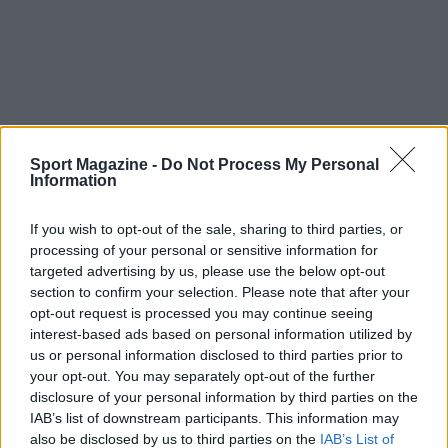
L’evento si collega strettamente anche al mondo
Sport Magazine -
Do Not Process My Personal
della musica: uscite discografiche ufficiali e
Information
singoli promozionali hanno anticipato il torneo,
tra cui “Echo” presentato da Daddy Yankee con
If you wish to opt-out of the sale, sharing to third parties, or
processing of your personal or sensitive information for
Shenseea il 29 aprile e “Dai Dai” di Shakira con
targeted advertising by us, please use the below opt-out
Burna Boy, annunciata con lancio previsto per il
section to confirm your selection. Please note that after your
14 maggio. Questi elementi sottolineano come i
opt-out request is processed you may continue seeing
interest-based ads based on personal information utilized by
Mondiali 2026
siano pensati non solo come una
us or personal information disclosed to third parties prior to
competizione sportiva ma come un grande
your opt-out. You may separately opt-out of the further
evento culturale globale.
disclosure of your personal information by third parties on the
IAB’s list of downstream participants. This information may
also be disclosed by us to third parties on the
IAB’s List of