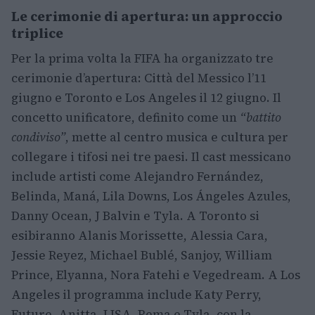
Le cerimonie di apertura: un approccio
triplice
Per la prima volta la FIFA ha organizzato tre
cerimonie d’apertura: Città del Messico l’11
giugno e Toronto e Los Angeles il 12 giugno. Il
concetto unificatore, definito come un
“battito
condiviso”
, mette al centro musica e cultura per
collegare i tifosi nei tre paesi. Il cast messicano
include artisti come Alejandro Fernández,
Belinda, Maná, Lila Downs, Los Ángeles Azules,
Danny Ocean, J Balvin e Tyla. A Toronto si
esibiranno Alanis Morissette, Alessia Cara,
Jessie Reyez, Michael Bublé, Sanjoy, William
Prince, Elyanna, Nora Fatehi e Vegedream. A Los
Angeles il programma include Katy Perry,
Future, Anitta, LISA, Rema e Tyla, con la