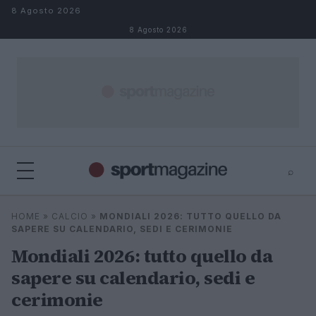
Salta al contenuto
8 Agosto 2026
8 Agosto 2026
⌕
⌕
×
HOME
»
CALCIO
»
MONDIALI 2026: TUTTO QUELLO DA
Cerca
SAPERE SU CALENDARIO, SEDI E CERIMONIE
Mondiali 2026: tutto quello da
sapere su calendario, sedi e
cerimonie