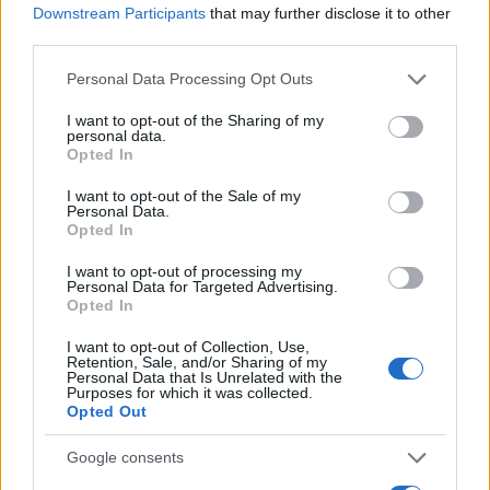
Downstream Participants
that may further disclose it to other
third parties.
AUTORE
Anna Innocenti
Please note that this website/app uses one or more Google
Personal Data Processing Opt Outs
Anna Innocenti ha recuperato per un dossier
services and may gather and store information including but
le registrazioni del consiglio comunale di
not limited to your visit or usage behaviour. You may click to
I want to opt-out of the Sharing of my
personal data.
Verona dopo una notte in archivio; è
grant or deny consent to Google and its third-party tags to
Opted In
collabora a coperture breaking con analisi
use your data for below specified purposes in below Google
storiche e propone rubriche tematiche.
consent section.
I want to opt-out of the Sale of my
Laureata al polo veronese, partecipa a tavole
Personal Data.
Opted In
rotonde locali sulla memoria urbana.
I want to opt-out of processing my
Personal Data for Targeted Advertising.
Opted In
I want to opt-out of Collection, Use,
Retention, Sale, and/or Sharing of my
Personal Data that Is Unrelated with the
Purposes for which it was collected.
Opted Out
Google consents