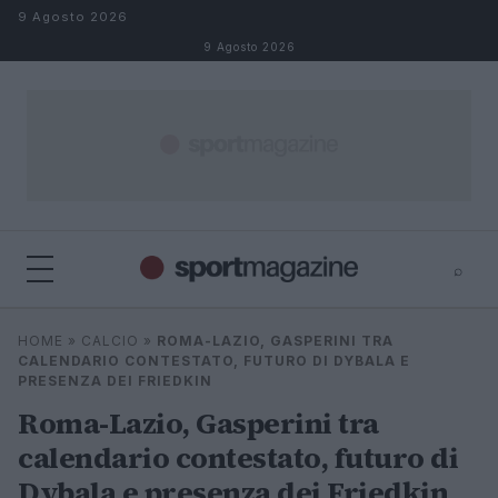
Salta al contenuto
9 Agosto 2026
9 Agosto 2026
⌕
⌕
×
HOME
»
CALCIO
»
ROMA-LAZIO, GASPERINI TRA
Cerca
CALENDARIO CONTESTATO, FUTURO DI DYBALA E
PRESENZA DEI FRIEDKIN
Roma-Lazio, Gasperini tra
calendario contestato, futuro di
Dybala e presenza dei Friedkin