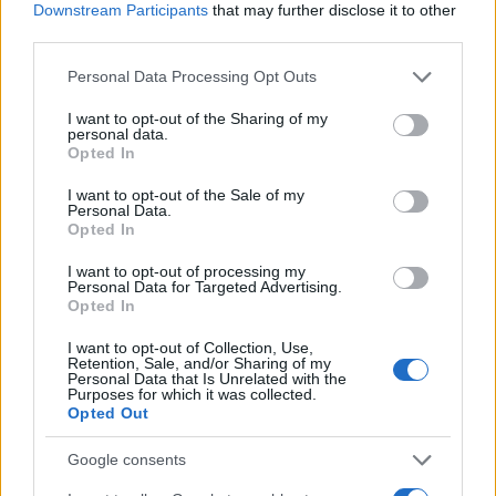
Downstream Participants
that may further disclose it to other
AUTORE
third parties.
Susanna Cardinale
Please note that this website/app uses one or more Google
Personal Data Processing Opt Outs
Susanna Cardinale ha ritrovato una serie di
services and may gather and store information including but
lettere d'epoca nel fondo parrocchiale di
not limited to your visit or usage behaviour. You may click to
I want to opt-out of the Sharing of my
Verona, fonte di un approfondimento sulla
personal data.
grant or deny consent to Google and its third-party tags to
Opted In
memoria cittadina; è collaboratrice storica che
use your data for below specified purposes in below Google
redige dossier e guide tematiche. Ha studi
consent section.
I want to opt-out of the Sale of my
letteratura e partecipa a letture pubbliche
Personal Data.
nelle librerie veronesi.
Opted In
I want to opt-out of processing my
Personal Data for Targeted Advertising.
Opted In
I want to opt-out of Collection, Use,
Retention, Sale, and/or Sharing of my
Personal Data that Is Unrelated with the
Purposes for which it was collected.
Opted Out
Google consents