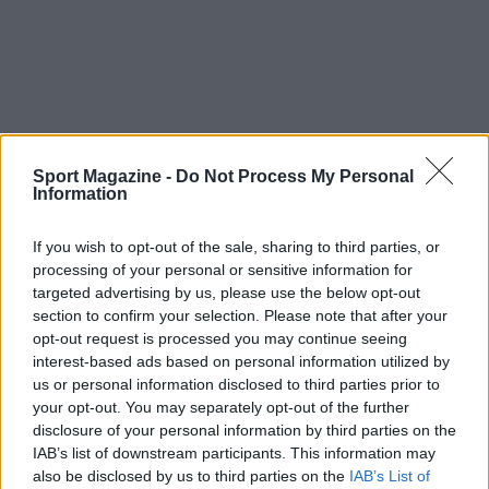
Infine, parlando del derby in senso più ampio, ha
Sport Magazine -
Do Not Process My Personal
ricordato il fascino della stracittadina romana,
Information
che definisce una delle partite più appassionanti
del panorama nazionale. Ha citato l’importanza
If you wish to opt-out of the sale, sharing to third parties, or
processing of your personal or sensitive information for
di mantenere la partita su un piano di sportività,
targeted advertising by us, please use the below opt-out
evitando che episodi di violenza ne
section to confirm your selection. Please note that after your
compromettano la bellezza, e ha scherzato sul
opt-out request is processed you may continue seeing
interest-based ads based on personal information utilized by
fatto che certe dichiarazioni pre-partita — come
us or personal information disclosed to third parties prior to
quelle di Sarri — fanno parte del gioco, invitando
your opt-out. You may separately opt-out of the further
a togliere negatività e godersi lo spettacolo.
disclosure of your personal information by third parties on the
IAB’s list of downstream participants. This information may
also be disclosed by us to third parties on the
IAB’s List of