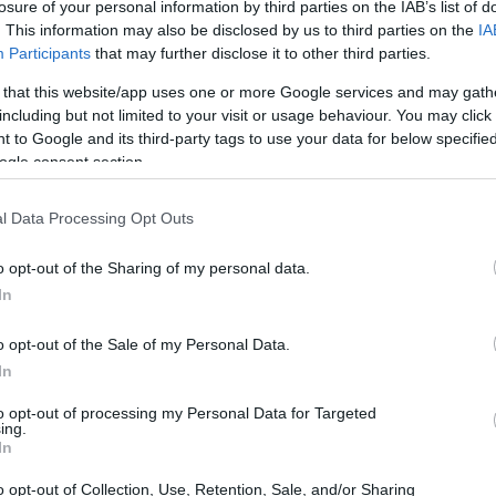
losure of your personal information by third parties on the IAB’s list of
. This information may also be disclosed by us to third parties on the
IA
Participants
that may further disclose it to other third parties.
 that this website/app uses one or more Google services and may gath
ioni sia tecniche che emotive: l’attaccante,
including but not limited to your visit or usage behaviour. You may click 
 è già stato accostato al club in passato ma non
 to Google and its third-party tags to use your data for below specifi
imento. Nel frattempo Shankland ha rinnovato
ogle consent section.
scorso anno con un accordo triennale al
l Data Processing Opt Outs
contrattuale, confermandosi poi protagonista
ra di Edimburgo.
o opt-out of the Sharing of my personal data.
In
e tempistiche
o opt-out of the Sale of my Personal Data.
In
in fase di limatura su termini e durata: il
to opt-out of processing my Personal Data for Targeted
tratto biennale
con
opzione di estensione
,
ing.
In
lutare l’inserimento del giocatore nel medio
 Shankland un percorso di consolidamento.
o opt-out of Collection, Use, Retention, Sale, and/or Sharing