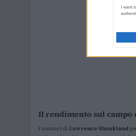
I want t
authenti
Il rendimento sul campo e
I numeri di
Lawrence Shankland
pa