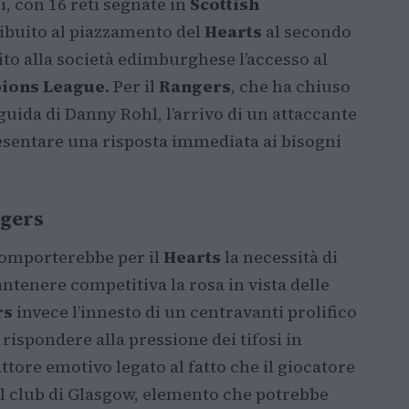
i, con 16 reti segnate in
Scottish
ribuito al piazzamento del
Hearts
al secondo
to alla società edimburghese l’accesso al
ions League
. Per il
Rangers
, che ha chiuso
 guida di Danny Rohl, l’arrivo di un attaccante
sentare una risposta immediata ai bisogni
ngers
omporterebbe per il
Hearts
la necessità di
ntenere competitiva la rosa in vista delle
rs
invece l’innesto di un centravanti prolifico
 rispondere alla pressione dei tifosi in
fattore emotivo legato al fatto che il giocatore
il club di Glasgow, elemento che potrebbe