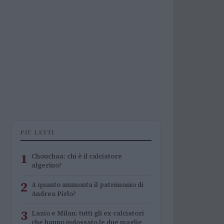
PIÙ LETTI
1
Chouchaa: chi è il calciatore
algerino?
2
A quanto ammonta il patrimonio di
Andrea Pirlo?
3
Lazio e Milan: tutti gli ex calciatori
che hanno indossato le due maglie