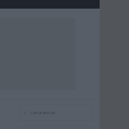
⌕
Cerca