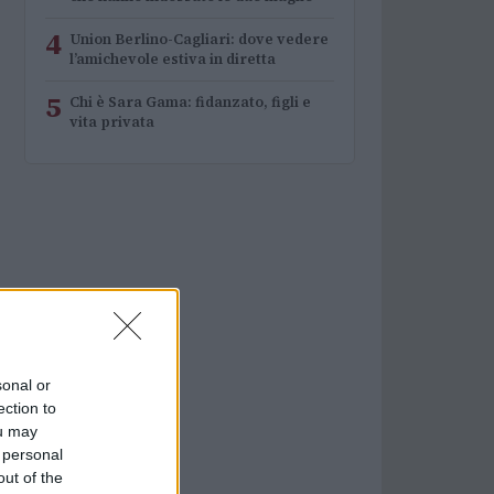
4
Union Berlino-Cagliari: dove vedere
l’amichevole estiva in diretta
5
Chi è Sara Gama: fidanzato, figli e
vita privata
sonal or
ection to
ou may
 personal
out of the