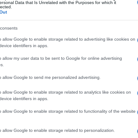
ersonal Data that Is Unrelated with the Purposes for which it
volontà di formalizzare l’operazione prima
lected.
Out
ione della Scozia per il
Mondiale
, così da
sporre le comunicazioni ufficiali senza
consents
rnazionali.
o allow Google to enable storage related to advertising like cookies on
evice identifiers in apps.
attuali
o allow my user data to be sent to Google for online advertising
Ibrox cerca un profilo in grado di garantire
s.
a dimostrato negli anni una capacità di
to allow Google to send me personalized advertising.
diversi moduli offensivi. L’impostazione del
metterebbe di gestire eventuali ricadute
o allow Google to enable storage related to analytics like cookies on
evice identifiers in apps.
future, mentre l’offerta economica dovrà
iocatore e della volontà del
Hearts
di
o allow Google to enable storage related to functionality of the website
 stagione positiva.
o allow Google to enable storage related to personalization.