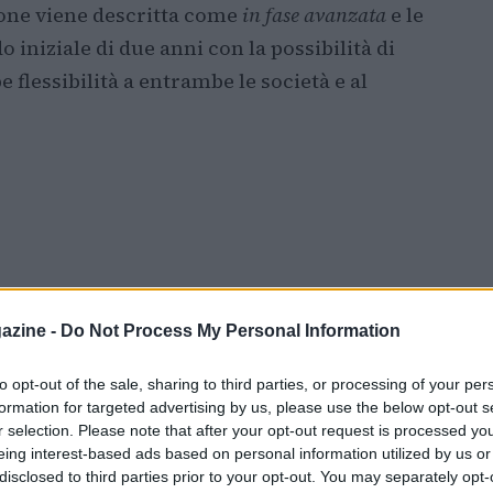
ione viene descritta come
in fase avanzata
e le
 iniziale di due anni con la possibilità di
lessibilità a entrambe le società e al
azine -
Do Not Process My Personal Information
to opt-out of the sale, sharing to third parties, or processing of your per
formation for targeted advertising by us, please use the below opt-out s
r selection. Please note that after your opt-out request is processed y
eing interest-based ads based on personal information utilized by us or
disclosed to third parties prior to your opt-out. You may separately opt-