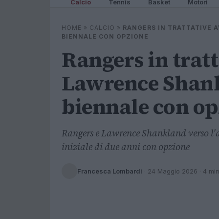
Calcio
Tennis
Basket
Motori
HOME
»
CALCIO
»
RANGERS IN TRATTATIVE 
BIENNALE CON OPZIONE
Rangers in trat
Lawrence Shank
biennale con op
Rangers e Lawrence Shankland verso l'a
iniziale di due anni con opzione
Francesca Lombardi
·
24 Maggio 2026
· 4 mi