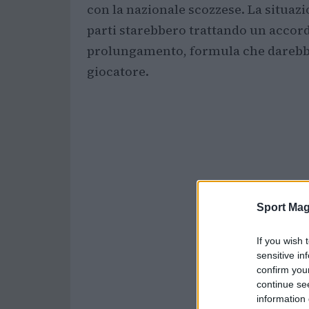
con la nazionale scozzese. La situaz
parti starebbero trattando un accordo
prolungamento, formula che darebbe f
giocatore.
Sport Mag
If you wish 
sensitive in
confirm you
continue se
information 