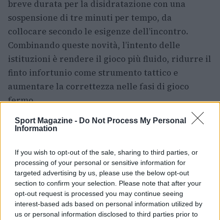
breve durata per la disidratazione con una
sospensione di tre minuti per tempo, da
collocare secondo le esigenze dell’incontro.
Combinando queste novità, l’intento delle
istituzioni è rendere il gioco più fluido, ridurre il
finto infortunio come strumento tattico e
aumentare la correttezza nelle fasi di gioco
fermo.
Sport Magazine -
Do Not Process My Personal
Information
If you wish to opt-out of the sale, sharing to third parties, or
processing of your personal or sensitive information for
targeted advertising by us, please use the below opt-out
section to confirm your selection. Please note that after your
opt-out request is processed you may continue seeing
interest-based ads based on personal information utilized by
us or personal information disclosed to third parties prior to