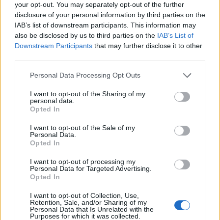
your opt-out. You may separately opt-out of the further
disclosure of your personal information by third parties on the
IAB’s list of downstream participants. This information may
also be disclosed by us to third parties on the
IAB’s List of
Downstream Participants
that may further disclose it to other
third parties.
Please note that this website/app uses one or more Google
Personal Data Processing Opt Outs
services and may gather and store information including but
AUTORE
Andrea Conforti
not limited to your visit or usage behaviour. You may click to
I want to opt-out of the Sharing of my
personal data.
grant or deny consent to Google and its third-party tags to
Opted In
Andrea Conforti, 46enne torinese dal look
use your data for below specified purposes in below Google
casual e naturale, è un analista tattico che
consent section.
I want to opt-out of the Sale of my
trasforma dati e clip in racconti social. Ricorda
Personal Data.
quando annotò la rimonta al box stampa dello
Opted In
Stadio Olimpico Grande Torino: da
quell'appunto nacque la sua linea editoriale,
I want to opt-out of processing my
Personal Data for Targeted Advertising.
che propugna spiegazioni visive per il tifoso
Opted In
critico. Dettaglio unico: una stagione
allenatore under15 al Chieri e ciclista urbano.
I want to opt-out of Collection, Use,
Retention, Sale, and/or Sharing of my
Personal Data that Is Unrelated with the
Purposes for which it was collected.