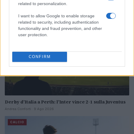
Continua a leggere
related to personalization.
I want to allow Google to enable storage
CALCIO
related to security, including authentication
functionality and fraud prevention, and other
user protection.
CONFIRM
Derby d’Italia a Perth: l’Inter vince 2-1 sulla Juventus
Andrea Conforti · 9 Ago 2026
CALCIO