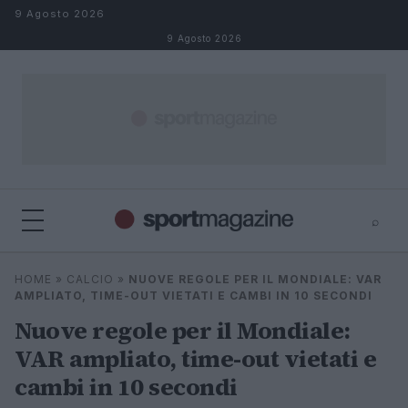
Salta al contenuto
9 Agosto 2026
9 Agosto 2026
⌕
⌕
×
HOME
»
CALCIO
»
NUOVE REGOLE PER IL MONDIALE: VAR
Cerca
AMPLIATO, TIME-OUT VIETATI E CAMBI IN 10 SECONDI
Nuove regole per il Mondiale:
VAR ampliato, time-out vietati e
cambi in 10 secondi