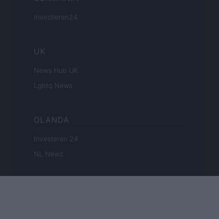
Investieren24
UK
News Hub UK
Lgbtq News
OLANDA
Investeren 24
NL Newz