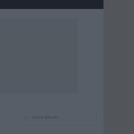
⌕
Cerca