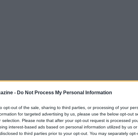
azine -
Do Not Process My Personal Information
to opt-out of the sale, sharing to third parties, or processing of your per
formation for targeted advertising by us, please use the below opt-out s
r selection. Please note that after your opt-out request is processed y
cio inglese come giocatore e allenatore, ha
eing interest-based ads based on personal information utilized by us or
disclosed to third parties prior to your opt-out. You may separately opt-
nto sulla sua situazione clinica, spiegando di