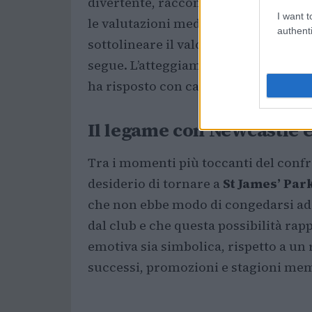
divertente, raccontando aneddoti d
I want t
le valutazioni mediche. Pur riconosc
authenti
sottolineare il valore dell’assistenza
segue. L’atteggiamento di Keegan ha a
ha risposto con calore e affetto.
Il legame con Newcastle e 
Tra i momenti più toccanti del confro
desiderio di tornare a
St James’ Par
che non ebbe modo di congedarsi ad
dal club e che questa possibilità ra
emotiva sia simbolica, rispetto a un 
successi, promozioni e stagioni mem