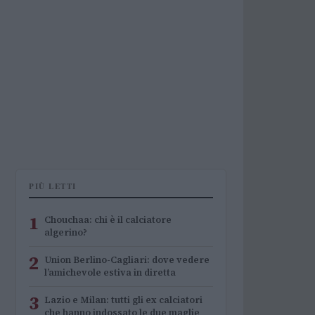
PIÙ LETTI
1
Chouchaa: chi è il calciatore
algerino?
2
Union Berlino-Cagliari: dove vedere
l’amichevole estiva in diretta
3
Lazio e Milan: tutti gli ex calciatori
che hanno indossato le due maglie