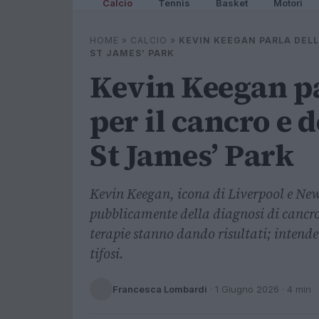
Calcio
Tennis
Basket
Motori
HOME
»
CALCIO
»
KEVIN KEEGAN PARLA DELL
ST JAMES’ PARK
Kevin Keegan pa
per il cancro e d
St James’ Park
Kevin Keegan, icona di Liverpool e Newc
pubblicamente della diagnosi di cancro
terapie stanno dando risultati; intende
tifosi.
Francesca Lombardi
·
1 Giugno 2026
· 4 min