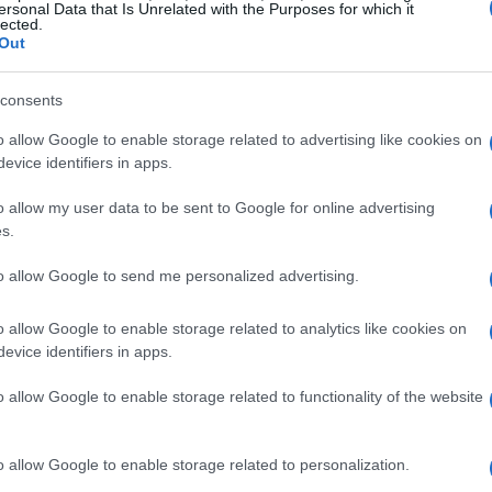
ersonal Data that Is Unrelated with the Purposes for which it
lected.
Out
consents
o allow Google to enable storage related to advertising like cookies on
evice identifiers in apps.
a dopo accertamenti medici a seguito di
o allow my user data to be sent to Google for online advertising
 confermato una forma di
cancro
che, per
s.
di e richiede un approccio multidisciplinare.
to allow Google to send me personalized advertising.
 da uno specialista che ha proposto una
a che gli ha dato speranza e che ora sembra
o allow Google to enable storage related to analytics like cookies on
evice identifiers in apps.
o allow Google to enable storage related to functionality of the website
re ha mantenuto il suo tono schietto e spesso
o allow Google to enable storage related to personalization.