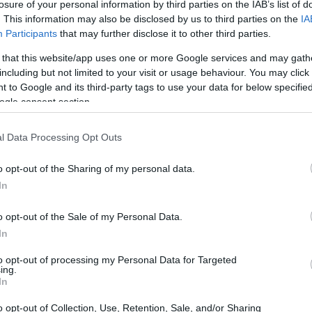
losure of your personal information by third parties on the IAB’s list of
n tumore allo
stomaco in stadio avanzato
e
. This information may also be disclosed by us to third parties on the
IA
tivamente ai trattamenti. L’ex centravanti e
Participants
that may further disclose it to other third parties.
 rivolto al pubblico durante un incontro a
 that this website/app uses one or more Google services and may gath
including but not limited to your visit or usage behaviour. You may click 
onia e la volontà di salutare una squadra che
 to Google and its third-party tags to use your data for below specifi
ogle consent section.
l Data Processing Opt Outs
o opt-out of the Sharing of my personal data.
In
o opt-out of the Sale of my Personal Data.
In
to opt-out of processing my Personal Data for Targeted
ing.
In
o opt-out of Collection, Use, Retention, Sale, and/or Sharing