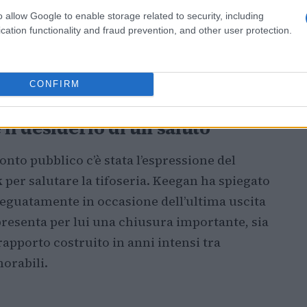
ella carriera e commentando con autoironia
o allow Google to enable storage related to security, including
endo la gravità della diagnosi, ha voluto
cation functionality and fraud prevention, and other user protection.
 medica e la fiducia riposta nel team che lo
vuto un effetto evidente sulla platea, che gli
CONFIRM
il desiderio di un saluto
nto pubblico c’è stata l’espressione del
k
per salutare la tifoseria. Keegan ha spiegato
eguatamente in occasione dell’ultima uscita
ppresenta per lui una chiusura importante, sia
rapporto costruito in anni intensi tra
orabili.