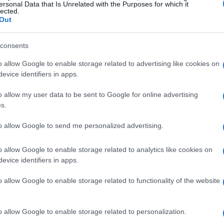
ersonal Data that Is Unrelated with the Purposes for which it
lected.
Out
ttendere: sotto il post sono comparsi
consents
di Milano soprattutto nella
zona San Siro
,
rtici che i tifosi ritengono responsabili della
o allow Google to enable storage related to advertising like cookies on
evice identifiers in apps.
o allow my user data to be sent to Google for online advertising
s.
zione
to allow Google to send me personalized advertising.
una stagione difficile: la squadra e la
vera e propria rivoluzione interna e, a più di
o allow Google to enable storage related to analytics like cookies on
evice identifiers in apps.
di tecnici e dirigenti, il club non ha ancora
o clima l’immagine pubblica di figure come
o allow Google to enable storage related to functionality of the website
iventata un bersaglio facile.
o allow Google to enable storage related to personalization.