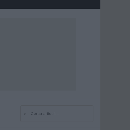
⌕
Cerca