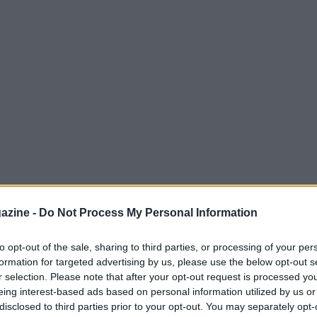
azine -
Do Not Process My Personal Information
to opt-out of the sale, sharing to third parties, or processing of your per
formation for targeted advertising by us, please use the below opt-out s
licitario che vede protagonista
Zlatan
r selection. Please note that after your opt-out request is processed y
 ondata di malumore tra i tifosi del
AC
eing interest-based ads based on personal information utilized by us or
disclosed to third parties prior to your opt-out. You may separately opt-
ocial il 03/06/2026, mostra l’ex attaccante in