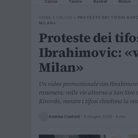
Calcio
Tennis
Basket
Motori
HOME
»
CALCIO
»
PROTESTE DEI TIFOSI DOPO
MILAN»
Proteste dei tifo
Ibrahimovic: «va
Milan»
Un video promozionale con Ibrahimovic h
rossonera: nelle vie attorno a San Siro
Kirovski, mentre i tifosi chiedono la ce
Andrea Conforti
·
3 Giugno 2026
· 4 min