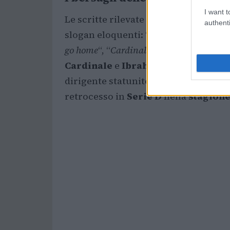
I want t
Le scritte rilevate in città e nella zo
authenti
slogan eloquenti: “
Ibra sabotatore, vat
go home
“, “
Cardinale sanguisuga
” e “
Kir
Cardinale
e
Ibrahimovic
, nel mirin
dirigente statunitense confermato n
retrocesso in
Serie D
nella
stagione