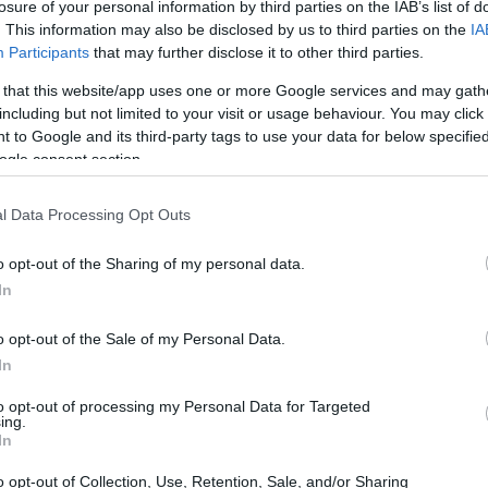
losure of your personal information by third parties on the IAB’s list of
sor legato ai Mondiali e al ruolo di
. This information may also be disclosed by us to third parties on the
IA
Participants
that may further disclose it to other third parties.
frasi ad alto tono autocelebrativo come
a arrivando
“.
 that this website/app uses one or more Google services and may gath
including but not limited to your visit or usage behaviour. You may click 
 to Google and its third-party tags to use your data for below specifi
ogle consent section.
l Data Processing Opt Outs
o opt-out of the Sharing of my personal data.
In
o opt-out of the Sale of my Personal Data.
In
to opt-out of processing my Personal Data for Targeted
ing.
In
o opt-out of Collection, Use, Retention, Sale, and/or Sharing