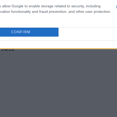
o allow Google to enable storage related to security, including
na dello stadio
Giuseppe Meazza
riportano
cation functionality and fraud prevention, and other user protection.
tene
“, “
Via le merde dal nostro Milan
“, “
Cardinale
ovski dilettante dimettiti all’istante
“. Oltre a
o dei tifosi è finito anche
CONFIRM
Jovan Kirovski
,
onostante il progetto
Milan Futuro
sia
 24/25
.