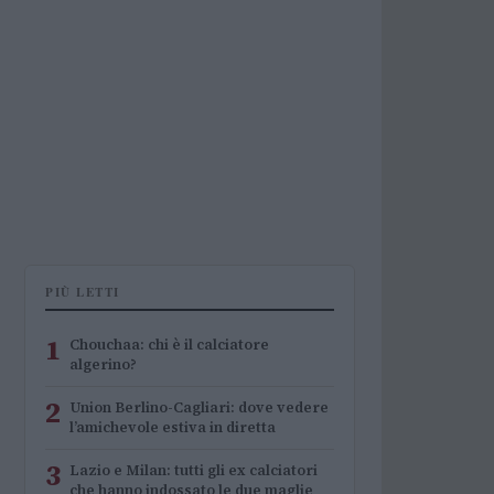
PIÙ LETTI
1
Chouchaa: chi è il calciatore
algerino?
2
Union Berlino-Cagliari: dove vedere
l’amichevole estiva in diretta
3
Lazio e Milan: tutti gli ex calciatori
che hanno indossato le due maglie