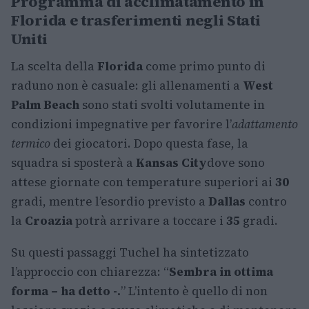
Programma di acclimatamento in
Florida e trasferimenti negli Stati
Uniti
La scelta della
Florida
come primo punto di
raduno non è casuale: gli allenamenti a
West
Palm Beach
sono stati svolti volutamente in
condizioni impegnative per favorire l’
adattamento
termico
dei giocatori. Dopo questa fase, la
squadra si sposterà a
Kansas City
dove sono
attese giornate con temperature superiori ai
30
gradi, mentre l’esordio previsto a
Dallas
contro
la
Croazia
potrà arrivare a toccare i
35
gradi.
Su questi passaggi Tuchel ha sintetizzato
l’approccio con chiarezza: “
Sembra in ottima
forma – ha detto -.
” L’intento è quello di non