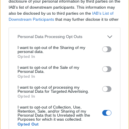
condizione di
Harry Kane
viene descritta dallo
disclosure of your personal information by third parties on the
IAB’s list of downstream participants. This information may
staff come solida e centrale per le ambizioni
also be disclosed by us to third parties on the
IAB’s List of
della squadra.
Downstream Participants
that may further disclose it to other
third parties.
Please note that this website/app uses one or more Google
Personal Data Processing Opt Outs
services and may gather and store information including but
AUTORE
Ilaria Mauri
not limited to your visit or usage behaviour. You may click to
I want to opt-out of the Sharing of my
personal data.
grant or deny consent to Google and its third-party tags to
Ilaria Mauri, bolognese, decise di seguire il
Opted In
use your data for below specified purposes in below Google
giornalismo sportivo dopo una notte al
consent section.
I want to opt-out of the Sale of my
Dall'Ara durante una partita decisiva: oggi
Personal Data.
coordina le pagine di competizioni e
Opted In
commenti. In redazione predilige reportage
sul campo e conserva il biglietto di quella
I want to opt-out of processing my
Personal Data for Targeted Advertising.
partita come prova della svolta.
Opted In
I want to opt-out of Collection, Use,
Retention, Sale, and/or Sharing of my
Personal Data that Is Unrelated with the
Purposes for which it was collected.
Opted Out