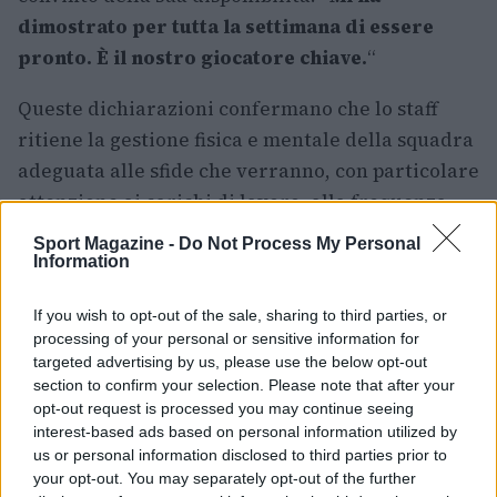
dimostrato per tutta la settimana di essere
pronto. È il nostro giocatore chiave.
“
Queste dichiarazioni confermano che lo staff
ritiene la gestione fisica e mentale della squadra
adeguata alle sfide che verranno, con particolare
attenzione ai carichi di lavoro, alla frequenza
degli spostamenti e all’impatto del clima sulle
Sport Magazine -
Do Not Process My Personal
prestazioni. La strada verso il primo match passa
Information
per la capacità di integrare queste variabili nel
If you wish to opt-out of the sale, sharing to third parties, or
piano tattico e sanitario della nazionale.
processing of your personal or sensitive information for
targeted advertising by us, please use the below opt-out
In sintesi, la preparazione in
Florida
la tappa a
section to confirm your selection. Please note that after your
Kansas City
e l’esordio probabile a
Dallas
sono
opt-out request is processed you may continue seeing
interest-based ads based on personal information utilized by
elementi concreti del calendario di
us or personal information disclosed to third parties prior to
avvicinamento dell’
Inghilterra
mentre la
your opt-out. You may separately opt-out of the further