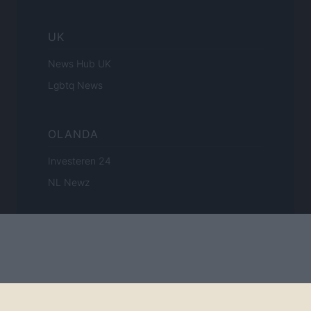
UK
News Hub UK
Lgbtq News
OLANDA
Investeren 24
NL Newz