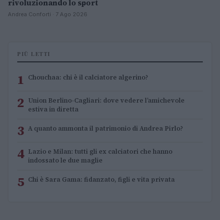
rivoluzionando lo sport
Andrea Conforti · 7 Ago 2026
PIÙ LETTI
1
Chouchaa: chi è il calciatore algerino?
2
Union Berlino-Cagliari: dove vedere l’amichevole
estiva in diretta
3
A quanto ammonta il patrimonio di Andrea Pirlo?
4
Lazio e Milan: tutti gli ex calciatori che hanno
indossato le due maglie
5
Chi è Sara Gama: fidanzato, figli e vita privata