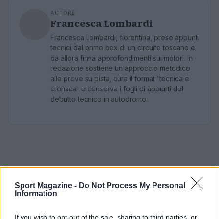
AUTORE
Francesca Lombardi
Francesca Lombardi, fiorentina, prese appunti
tecnici dal primo box di un circuito toscano e
da allora firma approfondimenti sui motori. In
redazione sostiene un approccio metodico
alle prove su pista, cura il format 'tecnica e
cronaca' e conserva i fogli di appunti del
debutto tecnico in autodromo.
Sport Magazine -
Do Not Process My Personal
Information
If you wish to opt-out of the sale, sharing to third parties, or