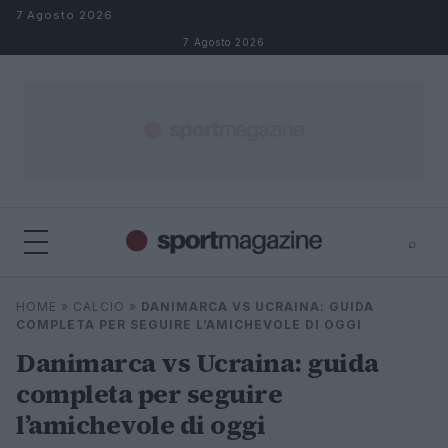
Salta al contenuto
7 Agosto 2026
7 Agosto 2026
⌕
⌕
×
HOME
»
CALCIO
»
DANIMARCA VS UCRAINA: GUIDA
Cerca
COMPLETA PER SEGUIRE L’AMICHEVOLE DI OGGI
Danimarca vs Ucraina: guida
completa per seguire
l’amichevole di oggi