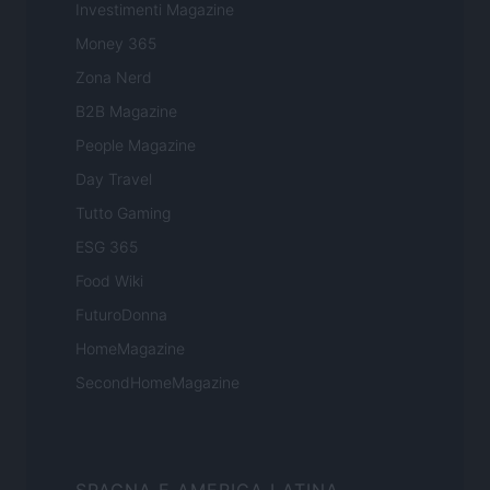
Investimenti Magazine
Money 365
Zona Nerd
B2B Magazine
People Magazine
Day Travel
Tutto Gaming
ESG 365
Food Wiki
FuturoDonna
HomeMagazine
SecondHomeMagazine
SPAGNA E AMERICA LATINA