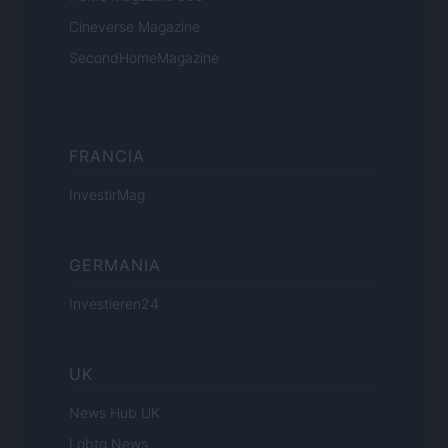
Cineverse Magazine
SecondHomeMagazine
FRANCIA
InvestirMag
GERMANIA
Investieren24
UK
News Hub UK
Lgbtq News