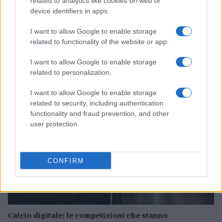
related to analytics like cookies on web or
device identifiers in apps.
I want to allow Google to enable storage
Sian Massey-Ellis lascia il campo per un ruolo chiave
related to functionality of the website or app.
nella Football Association
Andrea Conforti · 7 Ago 2026
I want to allow Google to enable storage
related to personalization.
CALCIO
I want to allow Google to enable storage
related to security, including authentication
functionality and fraud prevention, and other
user protection.
CONFIRM
Calcio digitale: le competizioni che stanno