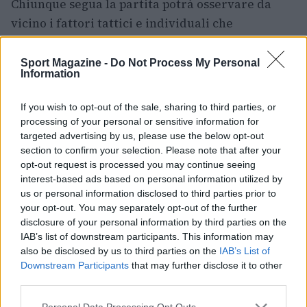
Chiunque segua la partita potrà osservare da
vicino i fattori tattici e individuali che
influenzeranno il prosieguo del girone: dalla
gestione del possesso palla da parte della Spagna
Sport Magazine -
Do Not Process My Personal
Information
alla capacità di reazione e sfruttamento delle
opportunità offensive di Capo Verde. Con il
If you wish to opt-out of the sale, sharing to third parties, or
fischio d’inizio alle
6 PM
il confronto promette di
processing of your personal or sensitive information for
targeted advertising by us, please use the below opt-out
essere una prima testimonianza concreta delle
section to confirm your selection. Please note that after your
ambizioni delle due squadre nel Mondiale 2026.
opt-out request is processed you may continue seeing
interest-based ads based on personal information utilized by
us or personal information disclosed to third parties prior to
your opt-out. You may separately opt-out of the further
AUTORE
disclosure of your personal information by third parties on the
Andrea Conforti
IAB’s list of downstream participants. This information may
Andrea Conforti, 46enne torinese dal look
also be disclosed by us to third parties on the
IAB’s List of
casual e naturale, è un analista tattico che
Downstream Participants
that may further disclose it to other
trasforma dati e clip in racconti social. Ricorda
third parties.
quando annotò la rimonta al box stampa dello
Please note that this website/app uses one or more Google
Stadio Olimpico Grande Torino: da
Personal Data Processing Opt Outs