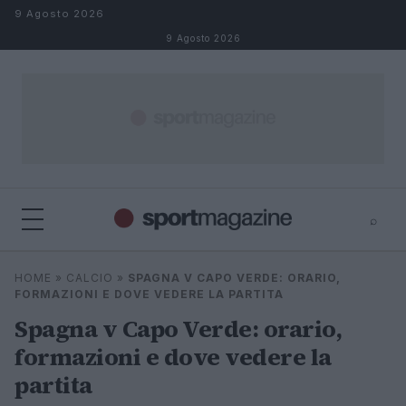
Salta al contenuto
9 Agosto 2026
9 Agosto 2026
⌕
⌕
×
HOME
»
CALCIO
»
SPAGNA V CAPO VERDE: ORARIO,
Cerca
FORMAZIONI E DOVE VEDERE LA PARTITA
Spagna v Capo Verde: orario,
formazioni e dove vedere la
partita