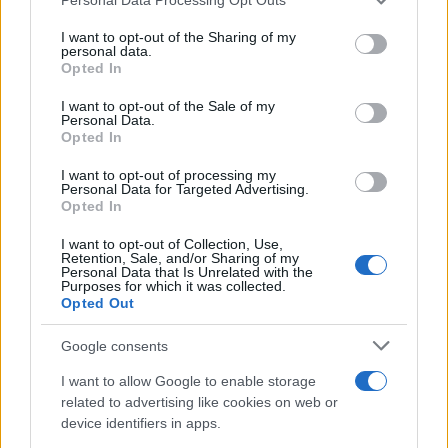
services and may gather and store information including but
quell'appunto nacque la sua linea editoriale,
not limited to your visit or usage behaviour. You may click to
I want to opt-out of the Sharing of my
che propugna spiegazioni visive per il tifoso
personal data.
grant or deny consent to Google and its third-party tags to
critico. Dettaglio unico: una stagione
Opted In
use your data for below specified purposes in below Google
allenatore under15 al Chieri e ciclista urbano.
consent section.
I want to opt-out of the Sale of my
Personal Data.
Opted In
I want to opt-out of processing my
Personal Data for Targeted Advertising.
Opted In
I want to opt-out of Collection, Use,
Retention, Sale, and/or Sharing of my
Personal Data that Is Unrelated with the
Purposes for which it was collected.
Opted Out
Google consents
I want to allow Google to enable storage
related to advertising like cookies on web or
device identifiers in apps.