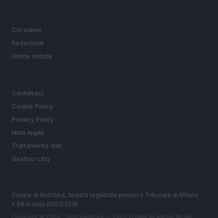
MAGAZINE
Chi siamo
Redazione
Ultime notizie
LEGALE
Contattaci
Cookie Policy
Privacy Policy
Note legali
Trattamento dati
Gestisci Utiq
Canale di Notizie.it, testata registrata presso il Tribunale di Milano
n.68 in data 01/03/2018
Copyright © 2026 · Sportmagazine — Edito in Italia da
AdHub Media
·