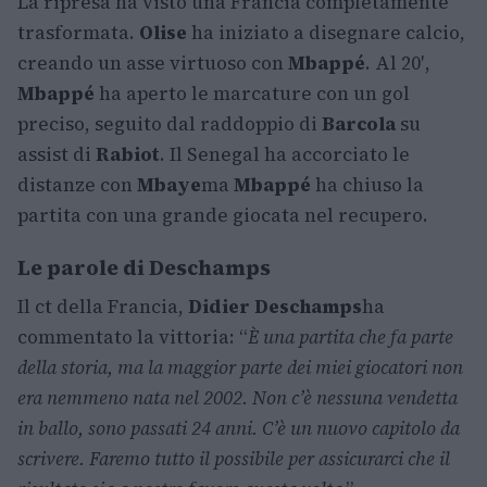
La ripresa ha visto una Francia completamente
trasformata.
Olise
ha iniziato a disegnare calcio,
creando un asse virtuoso con
Mbappé
. Al 20′,
Mbappé
ha aperto le marcature con un gol
preciso, seguito dal raddoppio di
Barcola
su
assist di
Rabiot
. Il Senegal ha accorciato le
distanze con
Mbaye
ma
Mbappé
ha chiuso la
partita con una grande giocata nel recupero.
Le parole di Deschamps
Il ct della Francia,
Didier Deschamps
ha
commentato la vittoria: “
È una partita che fa parte
della storia, ma la maggior parte dei miei giocatori non
era nemmeno nata nel 2002. Non c’è nessuna vendetta
in ballo, sono passati 24 anni. C’è un nuovo capitolo da
scrivere. Faremo tutto il possibile per assicurarci che il