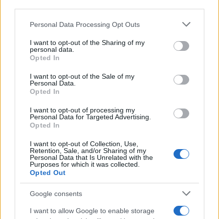
third parties.
Please note that this website/app uses one or more Google
Personal Data Processing Opt Outs
services and may gather and store information including but
not limited to your visit or usage behaviour. You may click to
I want to opt-out of the Sharing of my
personal data.
grant or deny consent to Google and its third-party tags to
Opted In
Il ritorno di Raul Jimenez al Wolves: storia, numeri e
use your data for below specified purposes in below Google
passione
consent section.
I want to opt-out of the Sale of my
Francesca Lombardi · 6 Ago 2026
Personal Data.
Opted In
CALCIO
I want to opt-out of processing my
Personal Data for Targeted Advertising.
Opted In
I want to opt-out of Collection, Use,
Retention, Sale, and/or Sharing of my
Personal Data that Is Unrelated with the
Purposes for which it was collected.
Opted Out
Google consents
I want to allow Google to enable storage