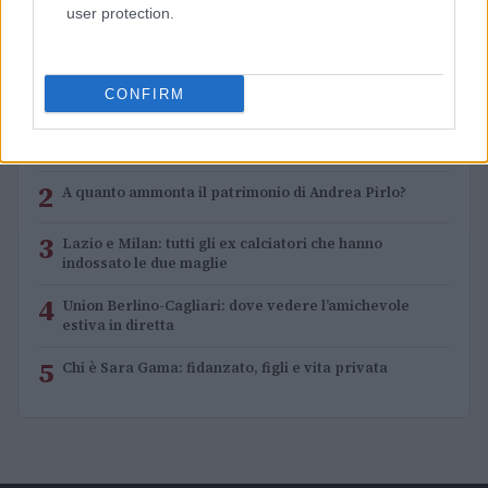
Ilaria Mauri · 5 Ago 2026
user protection.
PIÙ LETTI
CONFIRM
1
Chouchaa: chi è il calciatore algerino?
2
A quanto ammonta il patrimonio di Andrea Pirlo?
3
Lazio e Milan: tutti gli ex calciatori che hanno
indossato le due maglie
4
Union Berlino-Cagliari: dove vedere l’amichevole
estiva in diretta
5
Chi è Sara Gama: fidanzato, figli e vita privata