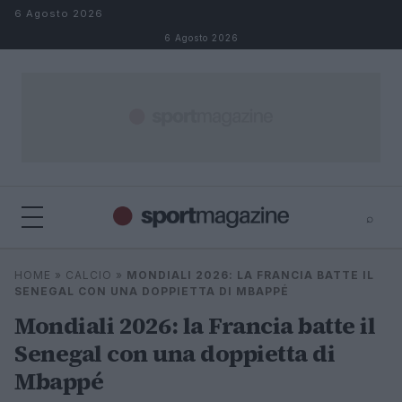
Salta al contenuto
6 Agosto 2026
6 Agosto 2026
⌕
⌕
×
HOME
»
CALCIO
»
MONDIALI 2026: LA FRANCIA BATTE IL
Cerca
SENEGAL CON UNA DOPPIETTA DI MBAPPÉ
Mondiali 2026: la Francia batte il
Senegal con una doppietta di
Mbappé