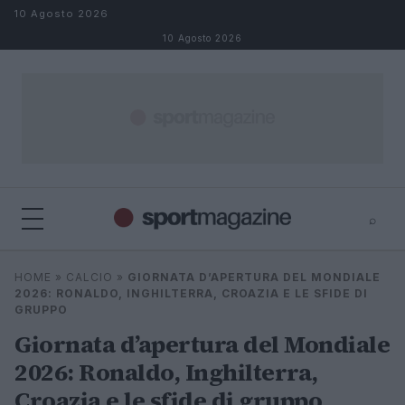
Salta al contenuto
10 Agosto 2026
10 Agosto 2026
⌕
⌕
×
HOME
»
CALCIO
»
GIORNATA D’APERTURA DEL MONDIALE
Cerca
2026: RONALDO, INGHILTERRA, CROAZIA E LE SFIDE DI
GRUPPO
Giornata d’apertura del Mondiale
2026: Ronaldo, Inghilterra,
Croazia e le sfide di gruppo