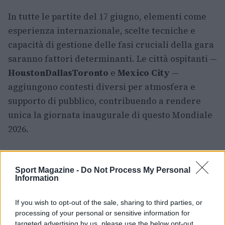
In tutte le partite del 17 giugno, elementi come
esperienza internazionale, scelte tecniche e
capacità di gestione delle fasi cruciali della gara
saranno fattori determinanti. Le città ospitanti —
Houston
Dallas
Toronto
e
Mexico City
—
aggiungono contesti diversi per atmosfera e
supporto di pubblico, contribuendo a rendere
unica la giornata inaugurale di questo Mondiale
2026.
Sport Magazine -
Do Not Process My Personal
AUTORE
Information
Andrea Conforti
Andrea Conforti, 46enne torinese dal look
If you wish to opt-out of the sale, sharing to third parties, or
casual e naturale, è un analista tattico che
processing of your personal or sensitive information for
trasforma dati e clip in racconti social. Ricorda
targeted advertising by us, please use the below opt-out