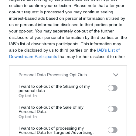
quando annotò la rimonta al box stampa dello
section to confirm your selection. Please note that after your
Stadio Olimpico Grande Torino: da
opt-out request is processed you may continue seeing
quell'appunto nacque la sua linea editoriale,
interest-based ads based on personal information utilized by
che propugna spiegazioni visive per il tifoso
us or personal information disclosed to third parties prior to
critico. Dettaglio unico: una stagione
your opt-out. You may separately opt-out of the further
allenatore under15 al Chieri e ciclista urbano.
disclosure of your personal information by third parties on the
IAB’s list of downstream participants. This information may
also be disclosed by us to third parties on the
IAB’s List of
Downstream Participants
that may further disclose it to other
third parties.
Please note that this website/app uses one or more Google
Personal Data Processing Opt Outs
services and may gather and store information including but
not limited to your visit or usage behaviour. You may click to
I want to opt-out of the Sharing of my
personal data.
grant or deny consent to Google and its third-party tags to
Opted In
use your data for below specified purposes in below Google
consent section.
I want to opt-out of the Sale of my
Personal Data.
Opted In
I want to opt-out of processing my
Personal Data for Targeted Advertising.