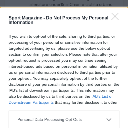
allenatore under15 al Chieri e ciclista urbano.
Sport Magazine -
Do Not Process My Personal
Information
If you wish to opt-out of the sale, sharing to third parties, or
processing of your personal or sensitive information for
targeted advertising by us, please use the below opt-out
section to confirm your selection. Please note that after your
opt-out request is processed you may continue seeing
interest-based ads based on personal information utilized by
us or personal information disclosed to third parties prior to
your opt-out. You may separately opt-out of the further
disclosure of your personal information by third parties on the
IAB’s list of downstream participants. This information may
also be disclosed by us to third parties on the
IAB’s List of
Downstream Participants
that may further disclose it to other
third parties.
Please note that this website/app uses one or more Google
Personal Data Processing Opt Outs
services and may gather and store information including but