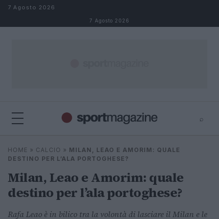
Salta al contenuto
7 Agosto 2026
7 Agosto 2026
⌕
⌕
×
HOME
»
CALCIO
»
MILAN, LEAO E AMORIM: QUALE
Cerca
DESTINO PER L’ALA PORTOGHESE?
Milan, Leao e Amorim: quale
destino per l’ala portoghese?
Rafa Leao è in bilico tra la volontà di lasciare il Milan e le