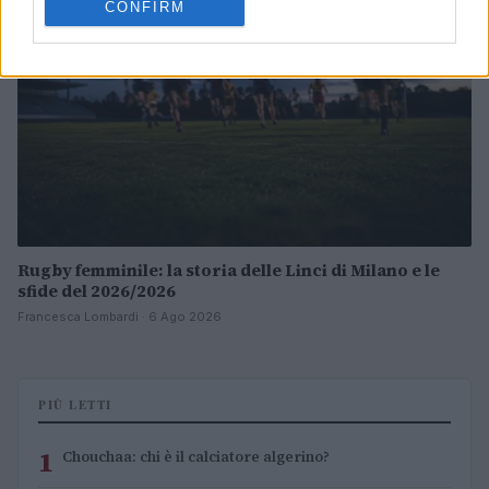
CONFIRM
Rugby femminile: la storia delle Linci di Milano e le
sfide del 2026/2026
Francesca Lombardi · 6 Ago 2026
PIÙ LETTI
1
Chouchaa: chi è il calciatore algerino?