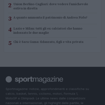
2
Union Berlino-Cagliari: dove vedere l’amichevole
estiva in diretta
3
A quanto ammonta il patrimonio di Andrea Pirlo?
4
Lazio e Milan: tutti gli ex calciatori che hanno
indossato le due maglie
5
Chi è Sara Gama: fidanzato, figli e vita privata
Sportmagazine: notizie, approfondimenti e classifiche su
calcio, basket, tennis, ciclismo, motori, Formula 1,
MotoGP e Olimpiadi. Le ultime news dalle competizioni
nazionali e internazionali, gli highlight delle partite, le