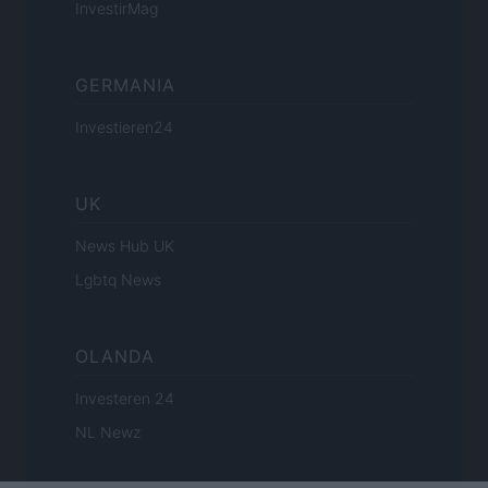
InvestirMag
GERMANIA
Investieren24
UK
News Hub UK
Lgbtq News
OLANDA
Investeren 24
NL Newz