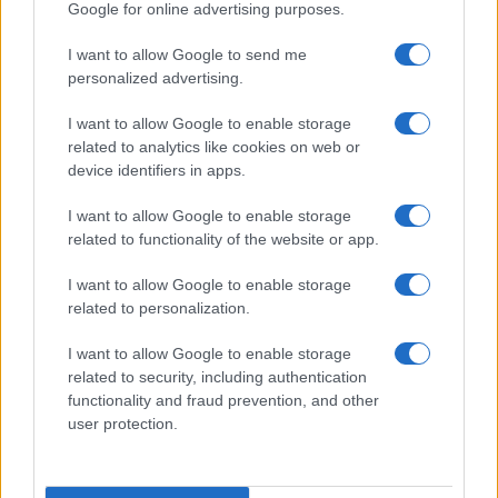
Google for online advertising purposes.
Francesca Lombardi · 7 Ago 2026
I want to allow Google to send me
CALCIO
personalized advertising.
I want to allow Google to enable storage
related to analytics like cookies on web or
device identifiers in apps.
I want to allow Google to enable storage
related to functionality of the website or app.
I want to allow Google to enable storage
related to personalization.
I want to allow Google to enable storage
America’s Cup 2026: guida per seguire le regate da
related to security, including authentication
Napoli
functionality and fraud prevention, and other
Francesca Lombardi · 7 Ago 2026
user protection.
CALCIO