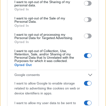
not limited to your visit or usage behaviour. You may click to
I want to opt-out of the Sharing of my
personal data.
grant or deny consent to Google and its third-party tags to
Opted In
use your data for below specified purposes in below Google
consent section.
Continua a leggere
I want to opt-out of the Sale of my
Personal Data.
Opted In
CALCIO
I want to opt-out of processing my
Personal Data for Targeted Advertising.
Opted In
I want to opt-out of Collection, Use,
Retention, Sale, and/or Sharing of my
Personal Data that Is Unrelated with the
Purposes for which it was collected.
Opted Out
Google consents
I want to allow Google to enable storage
related to advertising like cookies on web or
device identifiers in apps.
Sirio Perugia Volley: la conferma di Alessia Lillacci
per la Serie B1
I want to allow my user data to be sent to