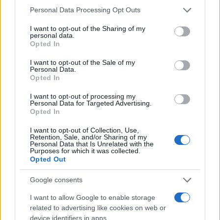
Please note that this website/app uses one or more Google
Personal Data Processing Opt Outs
services and may gather and store information including but
not limited to your visit or usage behaviour. You may click to
I want to opt-out of the Sharing of my
personal data.
grant or deny consent to Google and its third-party tags to
Opted In
use your data for below specified purposes in below Google
consent section.
I want to opt-out of the Sale of my
Personal Data.
Opted In
Continua a leggere
I want to opt-out of processing my
Personal Data for Targeted Advertising.
Opted In
CALCIO
I want to opt-out of Collection, Use,
Retention, Sale, and/or Sharing of my
Personal Data that Is Unrelated with the
Purposes for which it was collected.
Opted Out
Google consents
I want to allow Google to enable storage
related to advertising like cookies on web or
device identifiers in apps.