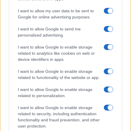
I want to allow my user data to be sent to
Google for online advertising purposes.
Napoli-Osasuna 2-1: la cronaca dettagliata
dell’amichevole del 5 agosto 2026
I want to allow Google to send me
Ilaria Mauri · 5 Ago 2026
personalized advertising.
CALCIO
I want to allow Google to enable storage
related to analytics like cookies on web or
device identifiers in apps.
I want to allow Google to enable storage
related to functionality of the website or app.
I want to allow Google to enable storage
related to personalization.
I want to allow Google to enable storage
related to security, including authentication
functionality and fraud prevention, and other
Milwaukee Brewers: la prima squadra MLB a
user protection.