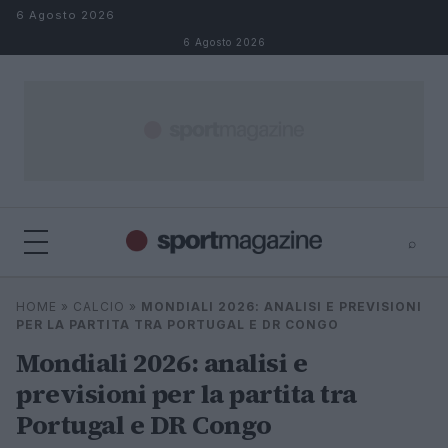
Salta al contenuto
6 Agosto 2026
6 Agosto 2026
⌕
⌕
×
HOME
»
CALCIO
»
MONDIALI 2026: ANALISI E PREVISIONI
Cerca
PER LA PARTITA TRA PORTUGAL E DR CONGO
Mondiali 2026: analisi e
previsioni per la partita tra
Portugal e DR Congo