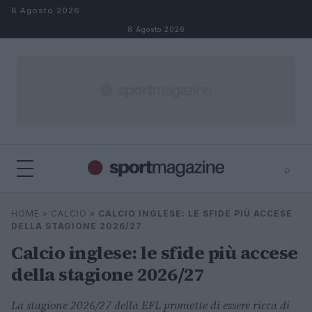
Salta al contenuto
8 Agosto 2026
8 Agosto 2026
⌕
⌕
×
HOME
»
CALCIO
»
CALCIO INGLESE: LE SFIDE PIÙ ACCESE
Cerca
DELLA STAGIONE 2026/27
Calcio inglese: le sfide più accese
della stagione 2026/27
La stagione 2026/27 della EFL promette di essere ricca di