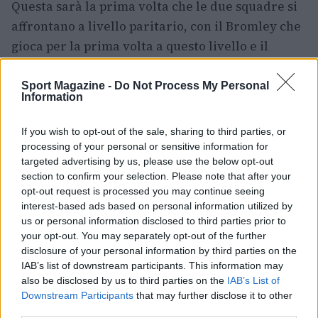
Questa sarà la prima volta che le due squadre si
affrontano a livello paritario, con il Bromley che
gioca per la prima volta a questo livello e il
Leicester che torna in League One solo per la
seconda volta nella sua storia. La partita
Sport Magazine -
Do Not Process My Personal
Information
promette di essere un vero e proprio spartiacque
tra due mondi diversi del
calcio
inglese.
If you wish to opt-out of the sale, sharing to third parties, or
processing of your personal or sensitive information for
Con così tante partite emozionanti all’orizzonte,
targeted advertising by us, please use the below opt-out
la stagione EFL 2026/27 si preannuncia come una
section to confirm your selection. Please note that after your
opt-out request is processed you may continue seeing
delle più avvincenti degli ultimi anni.
interest-based ads based on personal information utilized by
us or personal information disclosed to third parties prior to
your opt-out. You may separately opt-out of the further
disclosure of your personal information by third parties on the
AUTORE
IAB’s list of downstream participants. This information may
Andrea Conforti
also be disclosed by us to third parties on the
IAB’s List of
Andrea Conforti, 46enne torinese dal look
Downstream Participants
that may further disclose it to other
casual e naturale, è un analista tattico che
third parties.