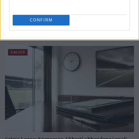
CONFIRM
Venezia FC: il calendario e i dettagli della tournée
francese
Andrea Conforti · 7 Ago 2026
CALCIO
Calcio Lecco: Francesco Aliberti abbandona i ruoli