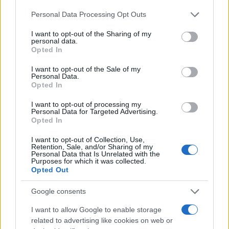
trasforma dati e clip in racconti social. Ricorda
Please note that this website/app uses one or more Google
quando annotò la rimonta al box stampa dello
Personal Data Processing Opt Outs
services and may gather and store information including but
Stadio Olimpico Grande Torino: da
not limited to your visit or usage behaviour. You may click to
I want to opt-out of the Sharing of my
quell'appunto nacque la sua linea editoriale,
personal data.
grant or deny consent to Google and its third-party tags to
che propugna spiegazioni visive per il tifoso
Opted In
use your data for below specified purposes in below Google
critico. Dettaglio unico: una stagione
consent section.
allenatore under15 al Chieri e ciclista urbano.
I want to opt-out of the Sale of my
Personal Data.
Opted In
I want to opt-out of processing my
Personal Data for Targeted Advertising.
Opted In
I want to opt-out of Collection, Use,
Retention, Sale, and/or Sharing of my
Personal Data that Is Unrelated with the
Purposes for which it was collected.
Opted Out
Google consents
I want to allow Google to enable storage
related to advertising like cookies on web or