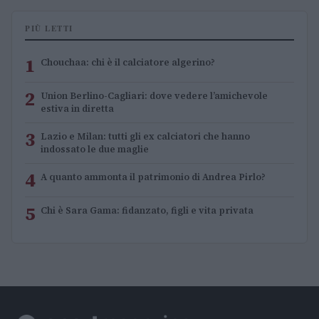
PIÙ LETTI
1
Chouchaa: chi è il calciatore algerino?
2
Union Berlino-Cagliari: dove vedere l’amichevole
estiva in diretta
3
Lazio e Milan: tutti gli ex calciatori che hanno
indossato le due maglie
4
A quanto ammonta il patrimonio di Andrea Pirlo?
5
Chi è Sara Gama: fidanzato, figli e vita privata