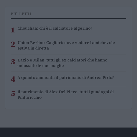
PIÙ LETTI
1
Chouchaa: chi è il calciatore algerino?
2
Union Berlino-Cagliari: dove vedere l’amichevole
estiva in diretta
3
Lazio e Milan: tutti gli ex calciatori che hanno
indossato le due maglie
4
A quanto ammonta il patrimonio di Andrea Pirlo?
5
Il patrimonio di Alex Del Piero: tutti i guadagni di
Pinturicchio