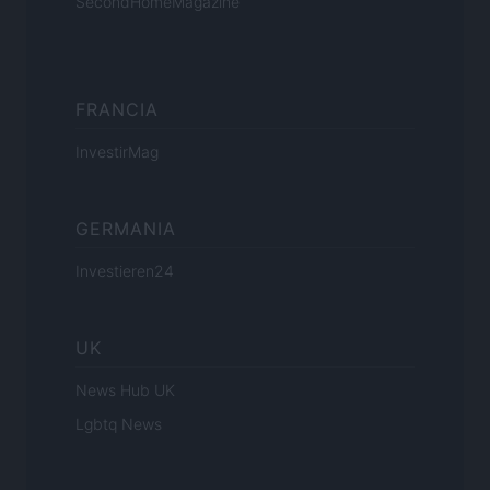
SecondHomeMagazine
FRANCIA
InvestirMag
GERMANIA
Investieren24
UK
News Hub UK
Lgbtq News