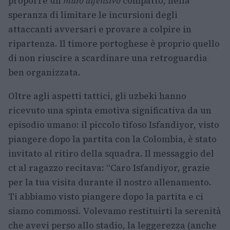
proporre un
muro difensivo
compatto, nella
speranza di limitare le incursioni degli
attaccanti avversari e provare a colpire in
ripartenza. Il timore portoghese è proprio quello
di non riuscire a scardinare una retroguardia
ben organizzata.
Oltre agli aspetti tattici, gli uzbeki hanno
ricevuto una spinta emotiva significativa da un
episodio umano: il piccolo tifoso Isfandiyor, visto
piangere dopo la partita con la Colombia, è stato
invitato al ritiro della squadra. Il messaggio del
ct al ragazzo recitava: “Caro Isfandiyor, grazie
per la tua visita durante il nostro allenamento.
Ti abbiamo visto piangere dopo la partita e ci
siamo commossi. Volevamo restituirti la serenità
che avevi perso allo stadio, la leggerezza (anche