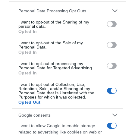
Ilaria Mauri
Ilaria Mauri, bolognese, decise di seguire il
Please note that this website/app uses one or more Google
Personal Data Processing Opt Outs
giornalismo sportivo dopo una notte al
services and may gather and store information including but
Dall'Ara durante una partita decisiva: oggi
not limited to your visit or usage behaviour. You may click to
I want to opt-out of the Sharing of my
personal data.
coordina le pagine di competizioni e
grant or deny consent to Google and its third-party tags to
Opted In
commenti. In redazione predilige reportage
use your data for below specified purposes in below Google
sul campo e conserva il biglietto di quella
consent section.
I want to opt-out of the Sale of my
Personal Data.
partita come prova della svolta.
Opted In
I want to opt-out of processing my
Personal Data for Targeted Advertising.
Opted In
I want to opt-out of Collection, Use,
Retention, Sale, and/or Sharing of my
Personal Data that Is Unrelated with the
Purposes for which it was collected.
Opted Out
Google consents
I want to allow Google to enable storage
related to advertising like cookies on web or