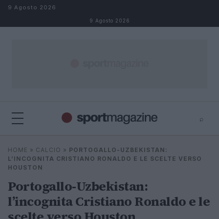
Salta al contenuto
9 Agosto 2026
9 Agosto 2026
⌕
⌕
×
HOME
»
CALCIO
»
PORTOGALLO-UZBEKISTAN:
Cerca
L’INCOGNITA CRISTIANO RONALDO E LE SCELTE VERSO
HOUSTON
Portogallo-Uzbekistan:
l’incognita Cristiano Ronaldo e le
scelte verso Houston