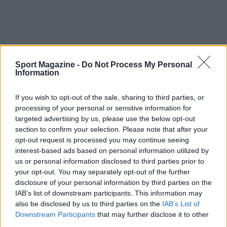
Sport Magazine -
Do Not Process My Personal
Information
La partita tra
Portogallo
e
Uzbekistan
mantiene
quindi alto il livello di attenzione per le scelte
If you wish to opt-out of the sale, sharing to third parties, or
tecniche e per il rendimento individuale di
processing of your personal or sensitive information for
giocatori chiave come
Cristiano Ronaldo
. L’esito
targeted advertising by us, please use the below opt-out
section to confirm your selection. Please note that after your
di questo incontro al Mondiale 2026 potrà
opt-out request is processed you may continue seeing
ridefinire prospettive e scenari del girone,
interest-based ads based on personal information utilized by
rendendo Houston teatro di una sfida dalla forte
us or personal information disclosed to third parties prior to
your opt-out. You may separately opt-out of the further
carica emotiva e tattica.
disclosure of your personal information by third parties on the
IAB’s list of downstream participants. This information may
also be disclosed by us to third parties on the
IAB’s List of
Downstream Participants
that may further disclose it to other
AUTORE
third parties.