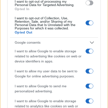
I want to opt-out of processing my
Con
piede invertito
l’esterno attacca la rifinitura
Personal Data for Targeted Advertising.
Opted In
interna e il tiro a rientrare; servono linee di
corsa del terzino in
underlap
per fissare il
I want to opt-out of Collection, Use,
Retention, Sale, and/or Sharing of my
centrale. Con piede naturale, l’esterno privilegia
Personal Data that Is Unrelated with the
Purposes for which it was collected.
cross dal fondo e
tagli sul secondo palo
Opted Out
dall’opposto. Profili più fisici lavorano su attacchi
Google consents
in profondità e corse senza palla; profili tecnici
puntano su ricezioni tra le linee e combinazioni
I want to allow Google to enable storage
related to advertising like cookies on web or
strette. L’allenamento seleziona i punti di forza:
device identifiers in apps.
cross dal mezzo spazio per chi ha piede educato,
conduzioni lunghe per chi strappa, ricezioni con
I want to allow my user data to be sent to
Google for online advertising purposes.
schermo per chi protegge bene. La regola è
massimizzare ciò che il profilo offre e bilanciare
I want to allow Google to send me
personalized advertising.
il resto con compagni complementari.
I want to allow Google to enable storage
related to analytics like cookies on web or