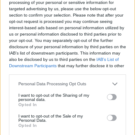
quali decisioni cercare nelle prime azioni. Si
processing of your personal or sensitive information for
targeted advertising by us, please use the below opt-out
struttura una scala di difficoltà: ingressi con
section to confirm your selection. Please note that after your
risultato favorevole, compiti di ampiezza per
opt-out request is processed you may continue seeing
togliere complessità, poi centralità crescente
interest-based ads based on personal information utilized by
us or personal information disclosed to third parties prior to
con responsabilità in
zona 14
. La tolleranza
your opt-out. You may separately opt-out of the further
all’errore va incanalata: errore ammesso se
disclosure of your personal information by third parties on the
coerente con il principio (es. puntare in 1v1 con
IAB’s list of downstream participants. This information may
also be disclosed by us to third parties on the
IAB’s List of
campo aperto), meno se contrario (forzare
Downstream Participants
that may further disclose it to other
dentro contro densità). La comunicazione evita
third parties.
etichette definitive e lega il progresso a
Please note that this website/app uses one or more Google
Personal Data Processing Opt Outs
comportamenti misurabili: intensità di
services and may gather and store information including but
riaggressione, qualità dei primi controlli, letture
not limited to your visit or usage behaviour. You may click to
I want to opt-out of the Sharing of my
personal data.
grant or deny consent to Google and its third-party tags to
del lato debole.
Opted In
use your data for below specified purposes in below Google
consent section.
I want to opt-out of the Sale of my
Varianti del profilo: piede invertito,
Personal Data.
Opted In
piede forte e fisicità