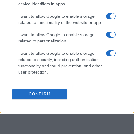
device identifiers in apps.
AUTORE
Ilaria Mauri
I want to allow Google to enable storage
Ilaria Mauri, bolognese, decise di seguire il
related to functionality of the website or app.
giornalismo sportivo dopo una notte al
Dall'Ara durante una partita decisiva: oggi
I want to allow Google to enable storage
coordina le pagine di competizioni e
related to personalization.
commenti. In redazione predilige reportage
sul campo e conserva il biglietto di quella
I want to allow Google to enable storage
partita come prova della svolta.
related to security, including authentication
functionality and fraud prevention, and other
user protection.
CONFIRM