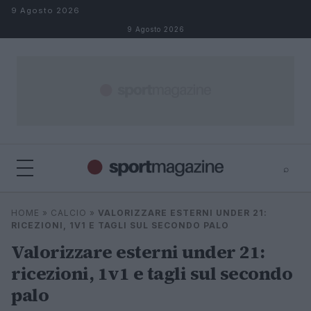
Salta al contenuto
9 Agosto 2026
9 Agosto 2026
⌕
⌕
×
HOME
»
CALCIO
»
VALORIZZARE ESTERNI UNDER 21:
Cerca
RICEZIONI, 1V1 E TAGLI SUL SECONDO PALO
Valorizzare esterni under 21:
ricezioni, 1v1 e tagli sul secondo
palo