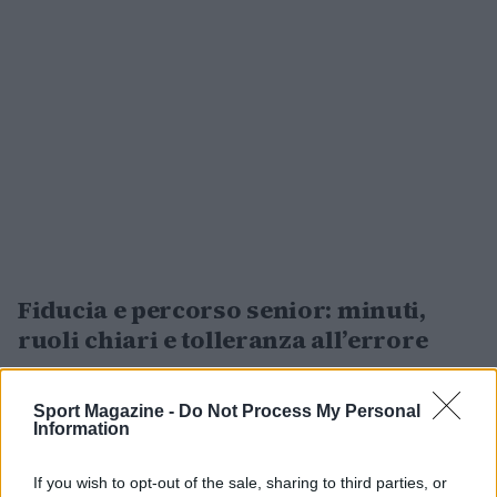
Fiducia e percorso senior: minuti,
ruoli chiari e tolleranza all’errore
La
fiducia
è una costruzione: minuti
Sport Magazine -
Do Not Process My Personal
programmati, compiti chiari e feedback
Information
coerenti. Un esterno giovane rende se conosce il
proprio
copione
dove ricevere, chi attaccare,
If you wish to opt-out of the sale, sharing to third parties, or