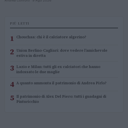
Andrea Conforti · 9 Ago 2026
PIÙ LETTI
1
Chouchaa: chi è il calciatore algerino?
2
Union Berlino-Cagliari: dove vedere l’amichevole
estiva in diretta
3
Lazio e Milan: tutti gli ex calciatori che hanno
indossato le due maglie
4
A quanto ammonta il patrimonio di Andrea Pirlo?
5
Il patrimonio di Alex Del Piero: tutti i guadagni di
Pinturicchio