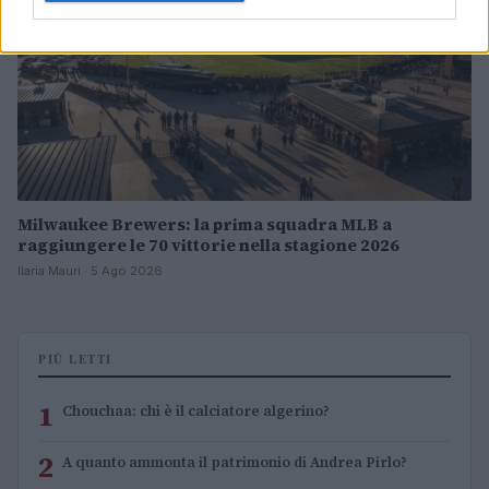
Milwaukee Brewers: la prima squadra MLB a
raggiungere le 70 vittorie nella stagione 2026
Ilaria Mauri · 5 Ago 2026
PIÙ LETTI
1
Chouchaa: chi è il calciatore algerino?
2
A quanto ammonta il patrimonio di Andrea Pirlo?