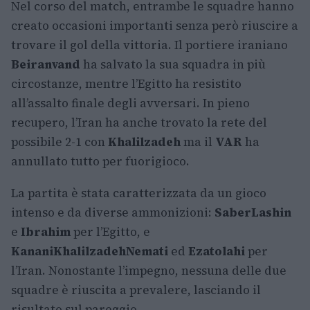
Nel corso del match, entrambe le squadre hanno
creato occasioni importanti senza però riuscire a
trovare il gol della vittoria. Il portiere iraniano
Beiranvand
ha salvato la sua squadra in più
circostanze, mentre l’Egitto ha resistito
all’assalto finale degli avversari. In pieno
recupero, l’Iran ha anche trovato la rete del
possibile 2-1 con
Khalilzadeh
ma il
VAR
ha
annullato tutto per fuorigioco.
La partita è stata caratterizzata da un gioco
intenso e da diverse ammonizioni:
Saber
Lashin
e
Ibrahim
per l’Egitto, e
Kanani
Khalilzadeh
Nemati
ed
Ezatolahi
per
l’Iran. Nonostante l’impegno, nessuna delle due
squadre è riuscita a prevalere, lasciando il
risultato sul pareggio.