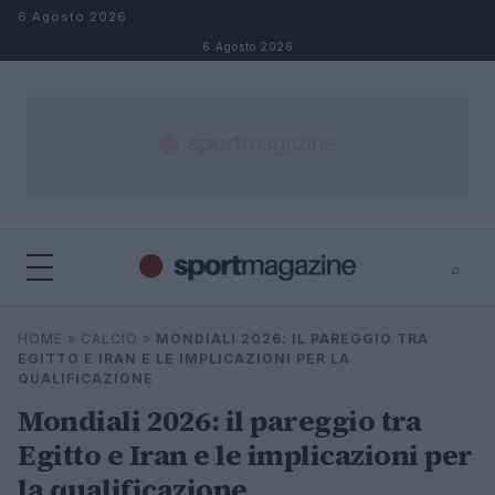
Salta al contenuto
6 Agosto 2026
6 Agosto 2026
⌕
⌕
×
HOME
»
CALCIO
»
MONDIALI 2026: IL PAREGGIO TRA
Cerca
EGITTO E IRAN E LE IMPLICAZIONI PER LA
QUALIFICAZIONE
Mondiali 2026: il pareggio tra
Egitto e Iran e le implicazioni per
la qualificazione