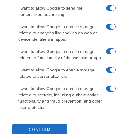
CALCIO
I want to allow Google to send me
personalized advertising.
I want to allow Google to enable storage
related to analytics like cookies on web or
device identifiers in apps.
I want to allow Google to enable storage
related to functionality of the website or app.
I want to allow Google to enable storage
related to personalization.
Napoli-Osasuna 2-1: la cronaca dettagliata
I want to allow Google to enable storage
dell’amichevole del 5 agosto 2026
related to security, including authentication
Ilaria Mauri · 5 Ago 2026
functionality and fraud prevention, and other
user protection.
CALCIO
CONFIRM