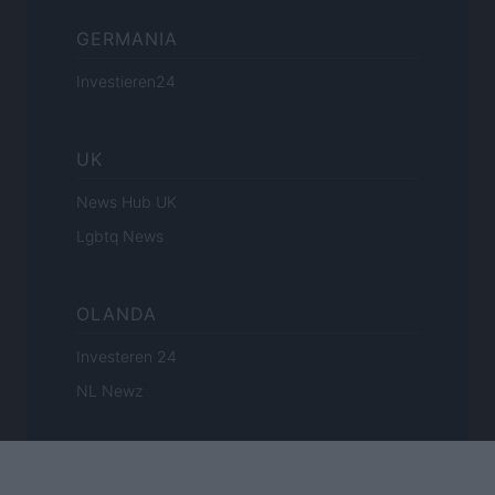
GERMANIA
Investieren24
UK
News Hub UK
Lgbtq News
OLANDA
Investeren 24
NL Newz