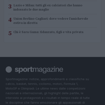
3
Lazio e Milan: tutti gli ex calciatori che hanno
indossato le due maglie
4
Union Berlino-Cagliari: dove vedere l’amichevole
estiva in diretta
5
Chi è Sara Gama: fidanzato, figli e vita privata
Sportmagazine: notizie, approfondimenti e classifiche su
calcio, basket, tennis, ciclismo, motori, Formula 1,
MotoGP e Olimpiadi. Le ultime news dalle competizioni
nazionali e internazionali, gli highlight delle partite, le
interviste ai protagonisti e i risultati in tempo reale di tutte
le discipline che fanno emozionare gli appassionati di