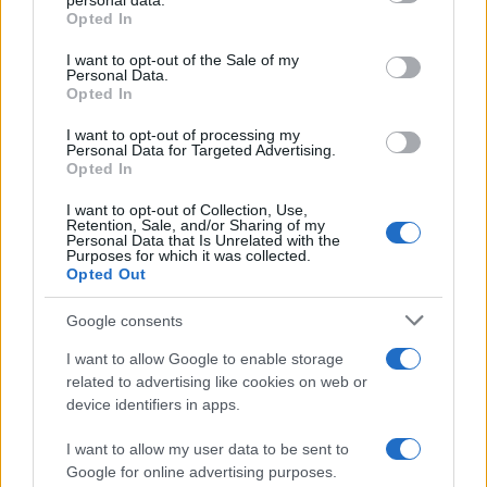
personal data.
grant or deny consent to Google and its third-party tags to
Opted In
use your data for below specified purposes in below Google
Continua a leggere
consent section.
I want to opt-out of the Sale of my
Personal Data.
Opted In
CALCIO
I want to opt-out of processing my
Personal Data for Targeted Advertising.
Opted In
I want to opt-out of Collection, Use,
Retention, Sale, and/or Sharing of my
Personal Data that Is Unrelated with the
Purposes for which it was collected.
Opted Out
Google consents
I want to allow Google to enable storage
related to advertising like cookies on web or
Milan-Inter 1-1: le pagelle e le prestazioni salienti
device identifiers in apps.
dell’amichevole a Perth
I want to allow my user data to be sent to
Francesca Lombardi · 6 Ago 2026
Google for online advertising purposes.