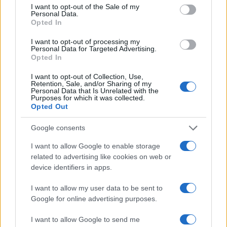
consent section.
CALCIO
I want to opt-out of the Sale of my
Personal Data.
Opted In
I want to opt-out of processing my
Personal Data for Targeted Advertising.
Opted In
I want to opt-out of Collection, Use,
Retention, Sale, and/or Sharing of my
Personal Data that Is Unrelated with the
Purposes for which it was collected.
Opted Out
Google consents
Sian Massey-Ellis lascia il campo per un ruolo chiave
I want to allow Google to enable storage
nella Football Association
related to advertising like cookies on web or
Andrea Conforti · 7 Ago 2026
device identifiers in apps.
I want to allow my user data to be sent to
CALCIO
Google for online advertising purposes.
I want to allow Google to send me