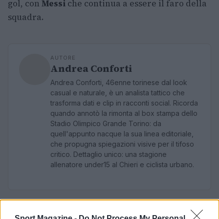
gol, con
Messi
che continua a essere il faro della
squadra.
AUTORE
Andrea Conforti
Andrea Conforti, 46enne torinese dal look
casual e naturale, è un analista tattico che
trasforma dati e clip in racconti social. Ricorda
quando annotò la rimonta al box stampa dello
Stadio Olimpico Grande Torino: da
quell'appunto nacque la sua linea editoriale,
che propugna spiegazioni visive per il tifoso
critico. Dettaglio unico: una stagione
allenatore under15 al Chieri e ciclista urbano.
Sport Magazine -
Do Not Process My Personal