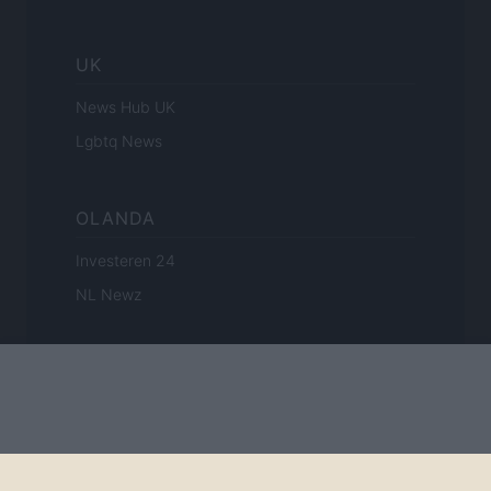
UK
News Hub UK
Lgbtq News
OLANDA
Investeren 24
NL Newz