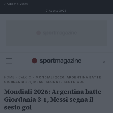
Salta al contenuto
7 Agosto 2026
7 Agosto 2026
⌕
⌕
×
HOME
»
CALCIO
»
MONDIALI 2026: ARGENTINA BATTE
Cerca
GIORDANIA 3-1, MESSI SEGNA IL SESTO GOL
Mondiali 2026: Argentina batte
Giordania 3-1, Messi segna il
sesto gol