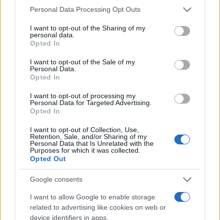
quando annotò la rimonta al box stampa dello
Please note that this website/app uses one or more Google
Personal Data Processing Opt Outs
Stadio Olimpico Grande Torino: da
services and may gather and store information including but
quell'appunto nacque la sua linea editoriale,
not limited to your visit or usage behaviour. You may click to
I want to opt-out of the Sharing of my
personal data.
che propugna spiegazioni visive per il tifoso
grant or deny consent to Google and its third-party tags to
Opted In
critico. Dettaglio unico: una stagione
use your data for below specified purposes in below Google
allenatore under15 al Chieri e ciclista urbano.
consent section.
I want to opt-out of the Sale of my
Personal Data.
Opted In
I want to opt-out of processing my
Personal Data for Targeted Advertising.
Opted In
I want to opt-out of Collection, Use,
Retention, Sale, and/or Sharing of my
Personal Data that Is Unrelated with the
Purposes for which it was collected.
Opted Out
Google consents
I want to allow Google to enable storage
related to advertising like cookies on web or
device identifiers in apps.