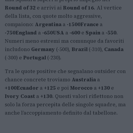
Round of 32
e arrivi ai
Round of 16
. Al vertice
della lista, con quote molto aggressive,
compaiono:
Argentina
a
-1500
France
a
-750
England
a
-650
USA
a
-600
e
Spain
a
-550
.
Numeri meno estremi ma comunque da favoriti
includono
Germany
(-500),
Brazil
(-310),
Canada
(-300) e
Portugal
(-230).
Tra le quote positive che segnalano outsider con
chance concrete troviamo
Australia
a
+100
Ecuador
a
+125
e poi
Morocco
a
+130
e
Ivory Coast
a
+130
. Questi valori riflettono non
solo la forza percepita delle singole squadre, ma
anche l’accoppiamento definito dal tabellone.