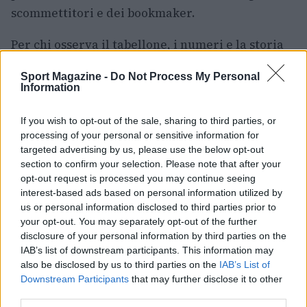
scommettitori e dei bookmaker.
Per chi osserva il tabellone, i numeri e la storia
indicano dove concentrarsi:
alcune sfide
sono
Sport Magazine -
Do Not Process My Personal
veri e propri crocevia per i grandi nomi, mentre
Information
altre
rappresentano opportunità per outsider o
per squadre in crescita. Le quote al 28 giugno
If you wish to opt-out of the sale, sharing to third parties, or
processing of your personal or sensitive information for
forniscono quindi una fotografia delle
targeted advertising by us, please use the below opt-out
aspettative immediate prima dell’inizio degli
section to confirm your selection. Please note that after your
scontri diretti.
opt-out request is processed you may continue seeing
interest-based ads based on personal information utilized by
us or personal information disclosed to third parties prior to
your opt-out. You may separately opt-out of the further
disclosure of your personal information by third parties on the
AUTORE
Andrea Conforti
IAB’s list of downstream participants. This information may
also be disclosed by us to third parties on the
IAB’s List of
Andrea Conforti, 46enne torinese dal look
Downstream Participants
that may further disclose it to other
casual e naturale, è un analista tattico che
third parties.
trasforma dati e clip in racconti social. Ricorda