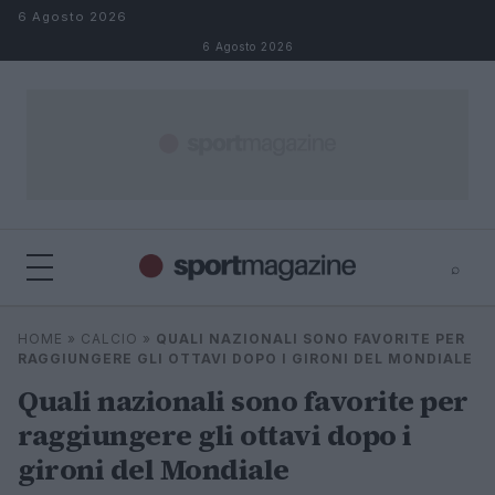
Salta al contenuto
6 Agosto 2026
6 Agosto 2026
⌕
⌕
×
HOME
»
CALCIO
»
QUALI NAZIONALI SONO FAVORITE PER
Cerca
RAGGIUNGERE GLI OTTAVI DOPO I GIRONI DEL MONDIALE
Quali nazionali sono favorite per
raggiungere gli ottavi dopo i
gironi del Mondiale