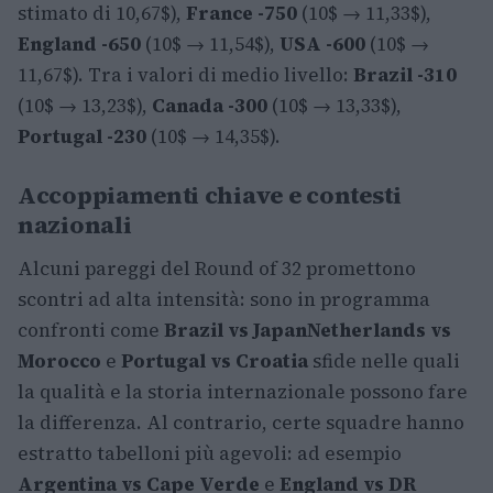
stimato di 10,67$),
France -750
(10$ → 11,33$),
England -650
(10$ → 11,54$),
USA -600
(10$ →
11,67$). Tra i valori di medio livello:
Brazil -310
(10$ → 13,23$),
Canada -300
(10$ → 13,33$),
Portugal -230
(10$ → 14,35$).
Accoppiamenti chiave e contesti
nazionali
Alcuni pareggi del Round of 32 promettono
scontri ad alta intensità: sono in programma
confronti come
Brazil vs Japan
Netherlands vs
Morocco
e
Portugal vs Croatia
sfide nelle quali
la qualità e la storia internazionale possono fare
la differenza. Al contrario, certe squadre hanno
estratto tabelloni più agevoli: ad esempio
Argentina vs Cape Verde
e
England vs DR