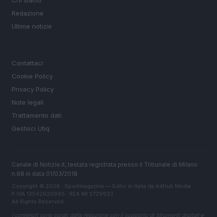
Chi siamo
Redazione
Ultime notizie
LEGALE
Contattaci
Cookie Policy
Privacy Policy
Note legali
Trattamento dati
Gestisci Utiq
Canale di Notizie.it, testata registrata presso il Tribunale di Milano
n.68 in data 01/03/2018
Copyright © 2026 · Sportmagazine — Edito in Italia da
AdHub Media
·
P.IVA 13542920965 · REA MI 2729933
All Rights Reserved
I contenuti sono curati dalla redazione con il supporto di strumenti digitali e