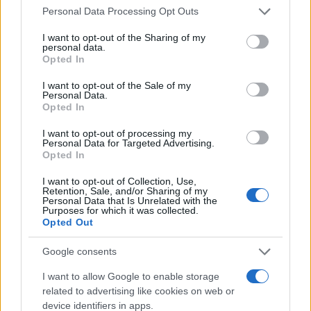
Please note that this website/app uses one or more Google
tattici necessari per spezzare l’inerzia.
Personal Data Processing Opt Outs
services and may gather and store information including but
not limited to your visit or usage behaviour. You may click to
I want to opt-out of the Sharing of my
Dalla cronaca al quadro: integrare
personal data.
grant or deny consent to Google and its third-party tags to
Opted In
segnali e priorità
use your data for below specified purposes in below Google
consent section.
I want to opt-out of the Sale of my
Per non farsi trascinare dal flusso, conviene
Personal Data.
Opted In
stabilire priorità di lettura in tre livelli. Livello
1:
eventi
non negoziabili (gol, rigori, espulsioni) e
I want to opt-out of processing my
Personal Data for Targeted Advertising.
loro contesto spaziale. Livello 2: segnali
Opted In
strutturali (altezza del blocco, direzione dei
I want to opt-out of Collection, Use,
Retention, Sale, and/or Sharing of my
primi passaggi, catene laterali). Livello 3:
Personal Data that Is Unrelated with the
Purposes for which it was collected.
conferme grafiche (
shot map
pass map
heatmap
xG,
Opted Out
momentum
). Se i livelli 2 e 3 convergono per
almeno un quarto d’ora, si può parlare di trend.
Google consents
Se divergono, è necessario attendere altri dati o
I want to allow Google to enable storage
isolare le cause (palle inattive ripetute, episodio
related to advertising like cookies on web or
device identifiers in apps.
casuale,
variazioni
di ritmo).