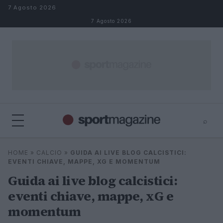
Salta al contenuto
7 Agosto 2026
7 Agosto 2026
⌕
⌕
×
HOME
»
CALCIO
»
GUIDA AI LIVE BLOG CALCISTICI:
Cerca
EVENTI CHIAVE, MAPPE, XG E MOMENTUM
Guida ai live blog calcistici:
eventi chiave, mappe, xG e
momentum