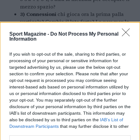
mezzo spazio?
3) Connessioni
chi gioca ora la prima palla
verticale? Cambia il lato forte? La
pass map
lo
conferma nei 5’ successivi?
Sport Magazine -
Do Not Process My Personal
4) Esito misurabile
nei 10’ dopo il cambio
Information
compaiono tiri con xG medio, recuperi alti o
ingressi in area?
If you wish to opt-out of the sale, sharing to third parties, or
processing of your personal or sensitive information for
Applicare questa lista rende confrontabili gli
targeted advertising by us, please use the below opt-out
section to confirm your selection. Please note that after your
effetti di ogni sostituzione. Se dopo due cambi
opt-out request is processed you may continue seeing
l’xG da open play resta basso ma aumentano
interest-based ads based on personal information utilized by
corner e tiri respinti, il guadagno è territoriale e
us or personal information disclosed to third parties prior to
your opt-out. You may separately opt-out of the further
non di pulizia. Se un esterno fresco alza la
disclosure of your personal information by third parties on the
heatmap
sul lato debole e la curva del
momentum
IAB’s list of downstream participants. This information may
sale stabilmente, l’aggiustamento produce linee
also be disclosed by us to third parties on the
IAB’s List of
Downstream Participants
that may further disclose it to other
di passaggio più alte. Da annotare anche i contro-
third parties.
effetti: aumento delle transizioni concesse o falli