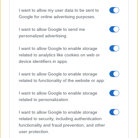
I want to allow my user data to be sent to
Questo approccio non punta alla previsione, ma
Google for online advertising purposes.
alla valutazione solida in diretta. Con pochi
I want to allow Google to send me
indicatori — zona d’origine del possesso, qualità
personalized advertising.
media dei tiri, durata dei picchi di
momentum
— il
live blog smette di essere un nastro caotico e
I want to allow Google to enable storage
related to analytics like cookies on web or
diventa una lettura stratificata. Il vantaggio è
device identifiers in apps.
duplice: cogliere prima gli aggiustamenti
dell’allenatore e distinguere l’inerzia autentica
I want to allow Google to enable storage
related to functionality of the website or app.
dal rumore prodotto dal semplice volume di
azioni.
I want to allow Google to enable storage
related to personalization.
I want to allow Google to enable storage
AUTORE
related to security, including authentication
Francesca Lombardi
functionality and fraud prevention, and other
user protection.
Francesca Lombardi, fiorentina, prese appunti