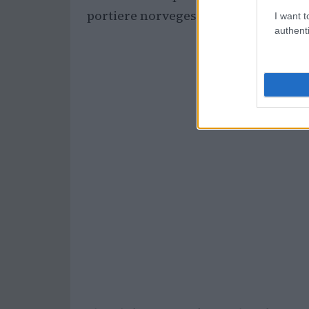
portiere norvegese
Nyland
.
I want t
authenti