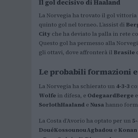
Il gol decisivo di Haaland
La Norvegia ha trovato il gol vittoria
quinto gol nel torneo. L’assist di
Ber
City
che ha deviato la palla in rete 
Questo gol ha permesso alla Norvegia 
gli ottavi, dove affronterà il
Brasile
Le probabili formazioni e 
La Norvegia ha schierato un
4-3-3
c
Wolfe
in difesa, e
Odegaard
Berge
Sorloth
Haaland
e
Nusa
hanno format
La Costa d’Avorio ha optato per un
5-
Doué
Kossounou
Agbadou
e
Konan