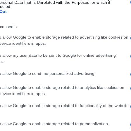
86′
di
Erling Haaland
che ha sfruttato un
ersonal Data that Is Unrelated with the Purposes for which it
lected.
gol vittoria. Prima di lui,
Nusa
e
Diallo
Out
39′
e al
75′
rendendo la sfida molto equilibrata
consents
o allow Google to enable storage related to advertising like cookies on
evice identifiers in apps.
o allow my user data to be sent to Google for online advertising
ntrambe le parti, con la Norvegia che ha
s.
aaland. La Costa d’Avorio, invece, ha
to allow Google to send me personalized advertising.
n
Yan Diomande
talento classe 1997, che ha
Il giovane ivoriano, corteggiato dal
Paris
o allow Google to enable storage related to analytics like cookies on
evice identifiers in apps.
 talento, ma non è riuscito a concretizzare.
o allow Google to enable storage related to functionality of the website
a
che ha sfruttato un uno contro uno con
 La Costa d’Avorio ha reagito subito, con
o allow Google to enable storage related to personalization.
n’azione personale che ha fulminato il