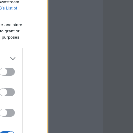
 downstream
B’s List of
er and store
to grant or
ed purposes