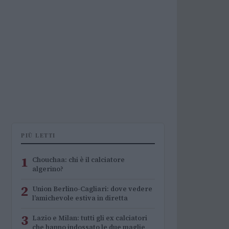
PIÙ LETTI
1
Chouchaa: chi è il calciatore
algerino?
2
Union Berlino-Cagliari: dove vedere
l’amichevole estiva in diretta
3
Lazio e Milan: tutti gli ex calciatori
che hanno indossato le due maglie