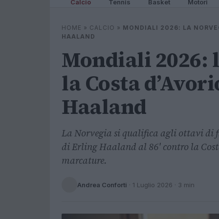
Calcio
Tennis
Basket
Motori
HOME
»
CALCIO
»
MONDIALI 2026: LA NORVE
HAALAND
Mondiali 2026: 
la Costa d’Avori
Haaland
La Norvegia si qualifica agli ottavi di 
di Erling Haaland al 86' contro la Cos
marcature.
Andrea Conforti
·
1 Luglio 2026
· 3 min