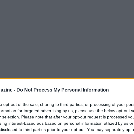
azine -
Do Not Process My Personal Information
to opt-out of the sale, sharing to third parties, or processing of your per
formation for targeted advertising by us, please use the below opt-out s
egli ottavi di finale dei Mondiali 2026 grazie
r selection. Please note that after your opt-out request is processed y
a d’Avorio. Il match, giocato il 30 giugno ad
eing interest-based ads based on personal information utilized by us or
disclosed to third parties prior to your opt-out. You may separately opt-
ggio di 2-1 in favore degli scandinavi, che