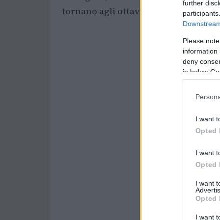
further disc
tornano agli ottavi dopo ben 28 anni.
participants
Downstream 
Please note
information 
deny consent
in below Go
Persona
I want t
Opted 
I want t
Opted 
I want 
Advertis
Opted 
I want t