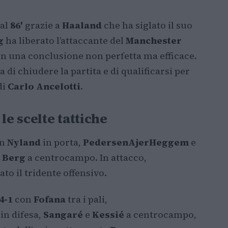
 al
86′
grazie a
Haaland
che ha siglato il suo
g
ha liberato l’attaccante del
Manchester
con una conclusione non perfetta ma efficace.
di chiudere la partita e di qualificarsi per
di
Carlo Ancelotti
.
le scelte tattiche
on
Nyland
in porta,
Pedersen
Ajer
Heggem
e
e
Berg
a centrocampo. In attacco,
o il tridente offensivo.
4-1
con
Fofana
tra i pali,
in difesa,
Sangaré
e
Kessié
a centrocampo,