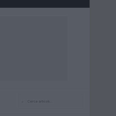
⌕
Cerca