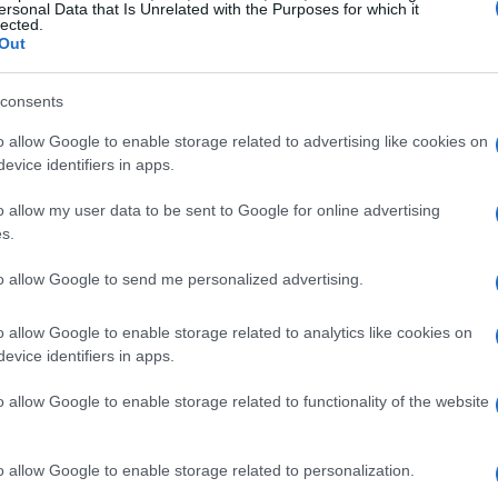
ersonal Data that Is Unrelated with the Purposes for which it
lected.
Out
consents
te includono orari, sedi e coperture
ti è programmato alle 20:00 ET al
San
o allow Google to enable storage related to advertising like cookies on
evice identifiers in apps.
 Inghilterra–DR Congo si gioca alle 12:00 ET
 alle 16:00 ET al
Seattle Stadium
. Gli
o allow my user data to be sent to Google for online advertising
s.
re via
streaming
con la disponibilità di
3 days
i canali indicati.
to allow Google to send me personalized advertising.
o allow Google to enable storage related to analytics like cookies on
go: punti chiave e protagonisti
evice identifiers in apps.
e la sorprendente corsa del Congo, che ha
o allow Google to enable storage related to functionality of the website
ta dal
1974
. A guidare l’attacco inglese ci
gham
Kane resta il riferimento in fase
o allow Google to enable storage related to personalization.