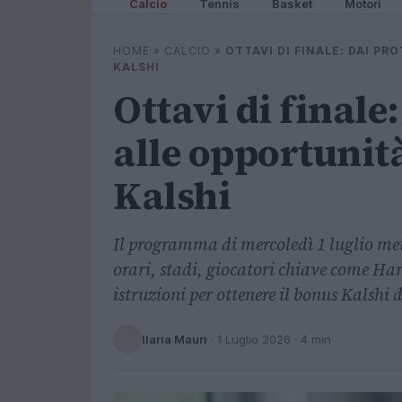
Calcio
Tennis
Basket
Motori
HOME
»
CALCIO
»
OTTAVI DI FINALE: DAI P
KALSHI
Ottavi di finale
alle opportunità
Kalshi
Il programma di mercoledì 1 luglio mette
orari, stadi, giocatori chiave come Har
istruzioni per ottenere il bonus Kalshi 
Ilaria Mauri
·
1 Luglio 2026
· 4 min