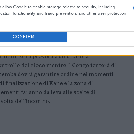
e il ruolo di creatore di gioco in mediana. Il
o allow Google to enable storage related to security, including
nsiva di
Yoane Wissa
autore di
tre gol
nel
cation functionality and fraud prevention, and other user protection.
ancel Mbemba
che dovrà orchestrare la
ioni avversarie.
CONFIRM
artita
l’Inghilterra proverà a sfruttare la
controllo del gioco mentre il Congo tenterà di
Mbemba dovrà garantire ordine nei momenti
i finalizzazione di Kane e la zona di
ementi faranno da leva alle scelte di
svolta dell’incontro.