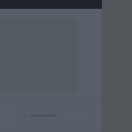
⌕
Cerca