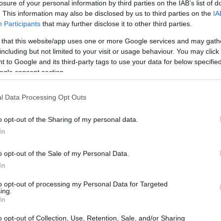
losure of your personal information by third parties on the IAB’s list of
istinti della manifestazione e vedono in
. This information may also be disclosed by us to third parties on the
IA
Participants
that may further disclose it to other third parties.
torneo. È inoltre possibile partecipare alle
usando il promo code
FOXSPORTS
per
 that this website/app uses one or more Google services and may gath
including but not limited to your visit or usage behaviour. You may click 
 to Google and its third-party tags to use your data for below specifi
ogle consent section.
l Data Processing Opt Outs
o opt-out of the Sharing of my personal data.
In
o opt-out of the Sale of my Personal Data.
In
to opt-out of processing my Personal Data for Targeted
ing.
In
o opt-out of Collection, Use, Retention, Sale, and/or Sharing