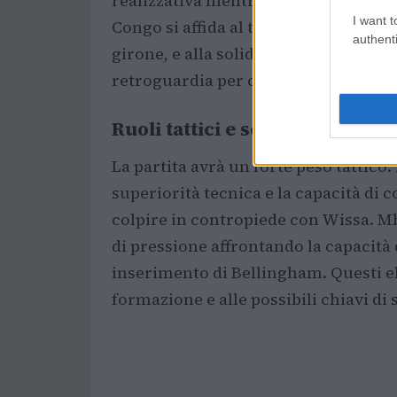
realizzativa mentre Bellingham detien
I want t
Congo si affida al talento in fase offe
authenti
girone, e alla solidità difensiva di
Ch
retroguardia per contenere le incurs
Ruoli tattici e scenario della p
La partita avrà un forte peso tattico: 
superiorità tecnica e la capacità di 
colpire in contropiede con Wissa. 
di pressione affrontando la capacità d
inserimento di Bellingham. Questi el
formazione e alle possibili chiavi di 