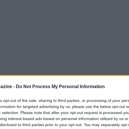
azine -
Do Not Process My Personal Information
to opt-out of the sale, sharing to third parties, or processing of your per
formation for targeted advertising by us, please use the below opt-out s
26 propone tre confronti a eliminazione
r selection. Please note that after your opt-out request is processed y
 ai quarti:
Inghilterra
contro
DR
eing interest-based ads based on personal information utilized by us or
disclosed to third parties prior to your opt-out. You may separately opt-
USA
contro
Bosnia e Herzegovina
. Queste