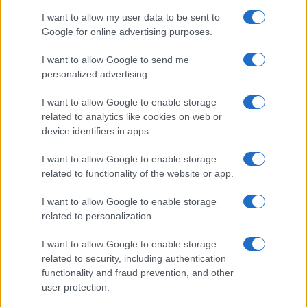
I want to allow my user data to be sent to
Fifa e Infantino: il presidente resiste alle pressioni
Google for online advertising purposes.
dopo il piano di privatizzazione
Andrea Conforti · 6 Ago 2026
I want to allow Google to send me
personalized advertising.
CALCIO
I want to allow Google to enable storage
related to analytics like cookies on web or
device identifiers in apps.
I want to allow Google to enable storage
related to functionality of the website or app.
I want to allow Google to enable storage
related to personalization.
I want to allow Google to enable storage
related to security, including authentication
functionality and fraud prevention, and other
Dall’Europeo Under 19 alla Serie B: il percorso di
user protection.
Alessandro Dellavalle