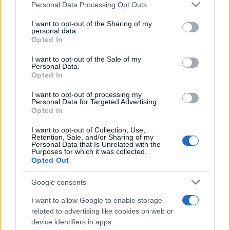
Please note that this website/app uses one or more Google
Personal Data Processing Opt Outs
services and may gather and store information including but
not limited to your visit or usage behaviour. You may click to
I want to opt-out of the Sharing of my
personal data.
grant or deny consent to Google and its third-party tags to
Opted In
use your data for below specified purposes in below Google
consent section.
I want to opt-out of the Sale of my
Personal Data.
Opted In
Continua a leggere
I want to opt-out of processing my
Personal Data for Targeted Advertising.
CALCIO
Opted In
I want to opt-out of Collection, Use,
Retention, Sale, and/or Sharing of my
Personal Data that Is Unrelated with the
Purposes for which it was collected.
Opted Out
Google consents
I want to allow Google to enable storage
related to advertising like cookies on web or
device identifiers in apps.