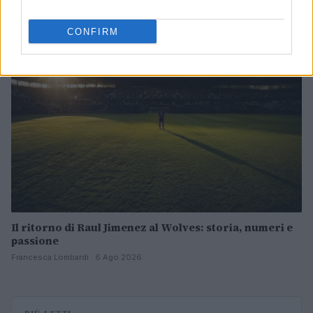
Andrea Conforti · 6 Ago 2026
CONFIRM
CALCIO
Il ritorno di Raul Jimenez al Wolves: storia, numeri e
passione
Francesca Lombardi · 6 Ago 2026