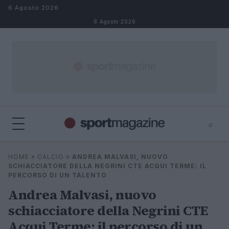
Salta al contenuto
6 Agosto 2026
6 Agosto 2026
⌕
⌕
×
HOME
»
CALCIO
»
ANDREA MALVASI, NUOVO
Cerca
SCHIACCIATORE DELLA NEGRINI CTE ACQUI TERME: IL
PERCORSO DI UN TALENTO
Andrea Malvasi, nuovo
schiacciatore della Negrini CTE
Acqui Terme: il percorso di un