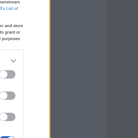
 downstream
B’s List of
er and store
to grant or
ed purposes