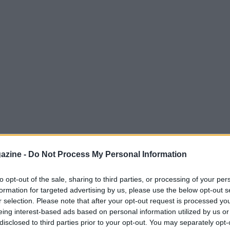
azine -
Do Not Process My Personal Information
a al calcio di alto livello, con la sfida tra
to opt-out of the sale, sharing to third parties, or processing of your per
inale dei
Mondiali 2026
che si stanno
formation for targeted advertising by us, please use the below opt-out s
essico
. Un incontro che promette emozioni
r selection. Please note that after your opt-out request is processed y
eing interest-based ads based on personal information utilized by us or
iverse modalità.
disclosed to third parties prior to your opt-out. You may separately opt-