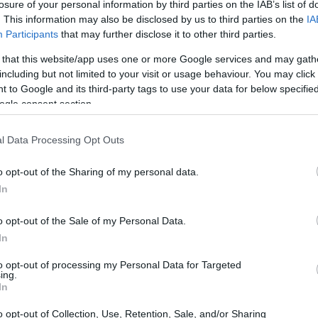
losure of your personal information by third parties on the IAB’s list of
. This information may also be disclosed by us to third parties on the
IA
Participants
that may further disclose it to other third parties.
 that this website/app uses one or more Google services and may gath
including but not limited to your visit or usage behaviour. You may click 
 to Google and its third-party tags to use your data for below specifi
ogle consent section.
l Data Processing Opt Outs
o opt-out of the Sharing of my personal data.
In
o opt-out of the Sale of my Personal Data.
In
to opt-out of processing my Personal Data for Targeted
ing.
In
’inizio alle
23:00
rappresenta un crocevia
Francia, favorita dalle quote, cercherà di
o opt-out of Collection, Use, Retention, Sale, and/or Sharing