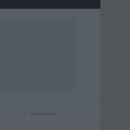
⌕
Cerca