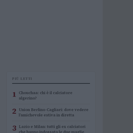
PIÙ LETTI
1
Chouchaa: chi è il calciatore
algerino?
2
Union Berlino-Cagliari: dove vedere
l’amichevole estiva in diretta
3
Lazio e Milan: tutti gli ex calciatori
che hanno indossato le due maglie