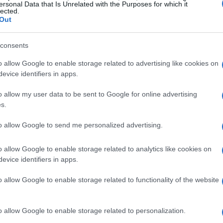
ersonal Data that Is Unrelated with the Purposes for which it
i alto livello, mentre il Paraguay, sempre
lected.
Out
esa.
consents
ncia in diretta
o allow Google to enable storage related to advertising like cookies on
evice identifiers in apps.
eguire la partita in
diretta tv
ci sono diverse
trasmessa in esclusiva su
DAZN
la piattaforma
o allow my user data to be sent to Google for online advertising
s.
ti per i Mondiali 2026. Gli abbonati potranno
mily
o il
Pass Mondiali
per non perdersi
to allow Google to send me personalized advertising.
o allow Google to enable storage related to analytics like cookies on
evice identifiers in apps.
igi Pardo
e
Cristian Brocchi
una coppia che
 più coinvolgente. Inoltre, per chi preferisce
o allow Google to enable storage related to functionality of the website
ibile su
Rai 1
e in streaming su
RaiPlay
con
e
Lele Adani
.
o allow Google to enable storage related to personalization.