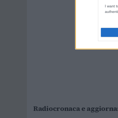
I want t
authenti
Radiocronaca e aggiorna