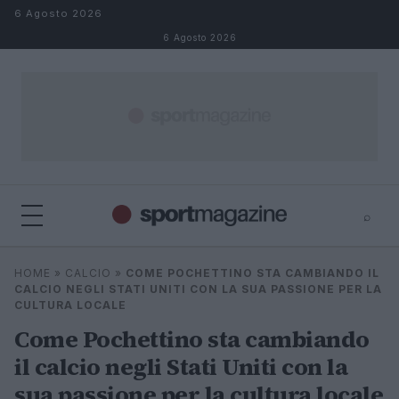
Salta al contenuto
6 Agosto 2026
6 Agosto 2026
⌕
⌕
×
HOME
»
CALCIO
»
COME POCHETTINO STA CAMBIANDO IL
Cerca
CALCIO NEGLI STATI UNITI CON LA SUA PASSIONE PER LA
CULTURA LOCALE
Come Pochettino sta cambiando
il calcio negli Stati Uniti con la
sua passione per la cultura locale