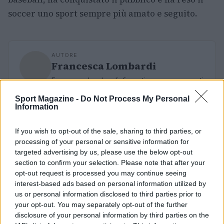
soccer uno sport sempre più amato e seguito.
AUTORE
Francesca Lombardi
Francesca Lombardi, fiorentina, prese appunti
tecnici dal primo box di un circuito toscano e
Sport Magazine -
Do Not Process My Personal
da allora firma approfondimenti sui motori. In
Information
redazione sostiene un approccio metodico
alle prove su pista, cura il format 'tecnica e
If you wish to opt-out of the sale, sharing to third parties, or
cronaca' e conserva i fogli di appunti del
processing of your personal or sensitive information for
debutto tecnico in autodromo.
targeted advertising by us, please use the below opt-out
section to confirm your selection. Please note that after your
opt-out request is processed you may continue seeing
interest-based ads based on personal information utilized by
us or personal information disclosed to third parties prior to
your opt-out. You may separately opt-out of the further
disclosure of your personal information by third parties on the