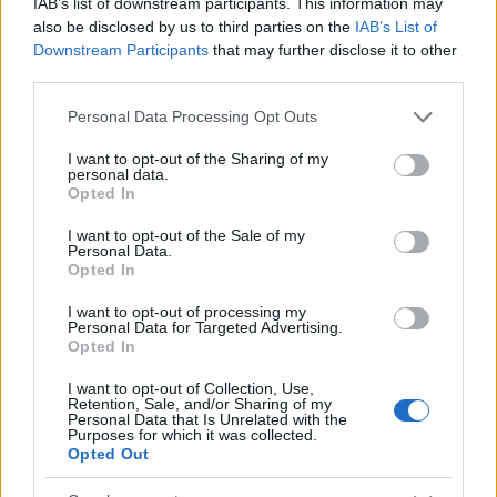
IAB’s list of downstream participants. This information may
also be disclosed by us to third parties on the
IAB’s List of
Downstream Participants
that may further disclose it to other
third parties.
Please note that this website/app uses one or more Google
Personal Data Processing Opt Outs
services and may gather and store information including but
not limited to your visit or usage behaviour. You may click to
I want to opt-out of the Sharing of my
personal data.
grant or deny consent to Google and its third-party tags to
Opted In
use your data for below specified purposes in below Google
consent section.
I want to opt-out of the Sale of my
Personal Data.
Opted In
I want to opt-out of processing my
Personal Data for Targeted Advertising.
Opted In
Continua a leggere
I want to opt-out of Collection, Use,
Retention, Sale, and/or Sharing of my
Personal Data that Is Unrelated with the
Purposes for which it was collected.
CALCIO
Opted Out