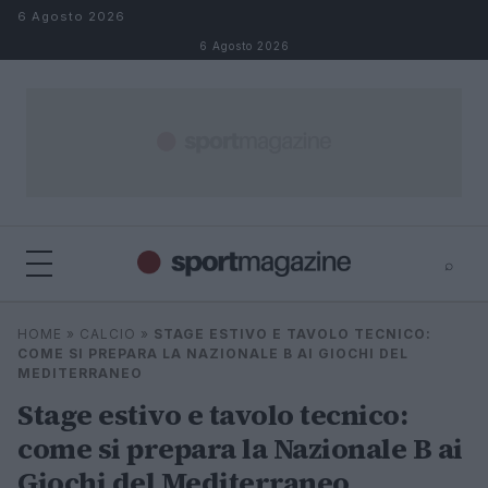
Salta al contenuto
6 Agosto 2026
6 Agosto 2026
⌕
⌕
×
HOME
»
CALCIO
»
STAGE ESTIVO E TAVOLO TECNICO:
Cerca
COME SI PREPARA LA NAZIONALE B AI GIOCHI DEL
MEDITERRANEO
Stage estivo e tavolo tecnico:
come si prepara la Nazionale B ai
Giochi del Mediterraneo