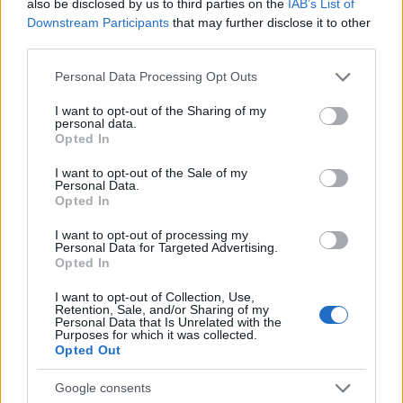
also be disclosed by us to third parties on the
IAB’s List of
Downstream Participants
that may further disclose it to other
AUTORE
Andrea Conforti
third parties.
Andrea Conforti, 46enne torinese dal look
Please note that this website/app uses one or more Google
Personal Data Processing Opt Outs
casual e naturale, è un analista tattico che
services and may gather and store information including but
trasforma dati e clip in racconti social. Ricorda
not limited to your visit or usage behaviour. You may click to
I want to opt-out of the Sharing of my
personal data.
quando annotò la rimonta al box stampa dello
grant or deny consent to Google and its third-party tags to
Opted In
Stadio Olimpico Grande Torino: da
use your data for below specified purposes in below Google
quell'appunto nacque la sua linea editoriale,
consent section.
I want to opt-out of the Sale of my
che propugna spiegazioni visive per il tifoso
Personal Data.
Opted In
critico. Dettaglio unico: una stagione
allenatore under15 al Chieri e ciclista urbano.
I want to opt-out of processing my
Personal Data for Targeted Advertising.
Opted In
I want to opt-out of Collection, Use,
Retention, Sale, and/or Sharing of my
Personal Data that Is Unrelated with the
Purposes for which it was collected.
Opted Out
Google consents