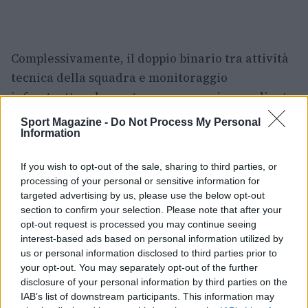
Complessivamente, il doppio binario tra attività
tecnica della squadra e monitoraggio
infrastrutturale mostra un approccio coordinato
alla preparazione dei Giochi. Lo stage di
Sport Magazine -
Do Not Process My Personal
Information
Camigliatello Silano fornirà alla Nazionale B
l’occasione per consolidare intesa e forma fisica;
If you wish to opt-out of the sale, sharing to third parties, or
il tavolo di Bari ha invece la finalità pratica di
processing of your personal or sensitive information for
garantire che atleti e pubblico possano
targeted advertising by us, please use the below opt-out
section to confirm your selection. Please note that after your
raggiungere gli impianti in condizioni adeguate.
opt-out request is processed you may continue seeing
Entrambe le attività sono elementi determinanti
interest-based ads based on personal information utilized by
per affrontare con serenità e professionalità
us or personal information disclosed to third parties prior to
your opt-out. You may separately opt-out of the further
l’appuntamento di Taranto.
disclosure of your personal information by third parties on the
IAB’s list of downstream participants. This information may