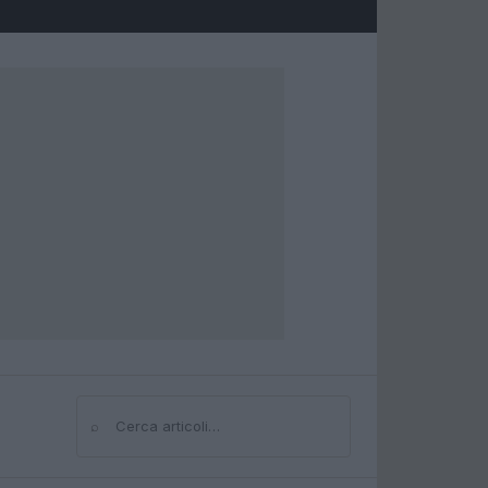
⌕
Cerca