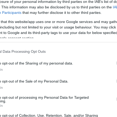
losure of your personal information by third parties on the IAB’s list of
. This information may also be disclosed by us to third parties on the
IA
Participants
that may further disclose it to other third parties.
 that this website/app uses one or more Google services and may gath
including but not limited to your visit or usage behaviour. You may click 
 to Google and its third-party tags to use your data for below specifi
ogle consent section.
l Data Processing Opt Outs
o opt-out of the Sharing of my personal data.
In
o opt-out of the Sale of my Personal Data.
In
urata il
secondo posto solitario
nella
to opt-out of processing my Personal Data for Targeted
ing.
ostrando grande determinazione e capacità
In
o opt-out of Collection, Use, Retention, Sale, and/or Sharing