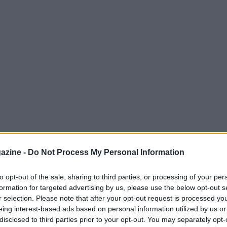
liana continua a brillare agli
Europei
azine -
Do Not Process My Personal Information
nsecutiva. Dopo aver superato la
Serbia
al tie-
zurrini hanno battuto la
Finlandia
con un
to opt-out of the sale, sharing to third parties, or processing of your per
formation for targeted advertising by us, please use the below opt-out s
r selection. Please note that after your opt-out request is processed y
eing interest-based ads based on personal information utilized by us or
disclosed to third parties prior to your opt-out. You may separately opt-