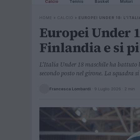
Calcio
Tennis
Basket
Motori
HOME
»
CALCIO
»
EUROPEI UNDER 18: L’ITAL
Europei Under 18
Finlandia e si p
L'Italia Under 18 maschile ha battuto 
secondo posto nel girone. La squadra si
Francesca Lombardi
·
9 Luglio 2026
· 2 min