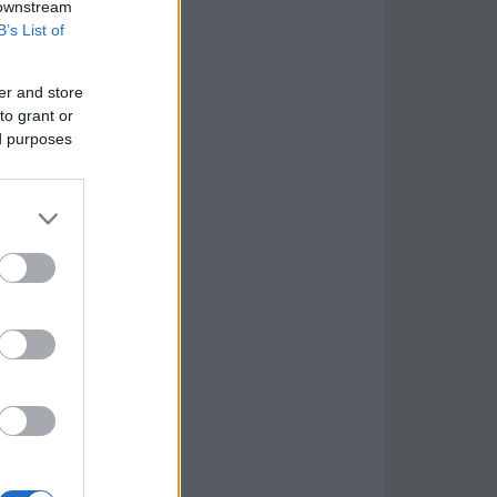
 downstream
B’s List of
er and store
to grant or
ed purposes