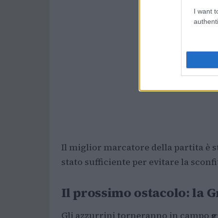
I want t
authenti
Il miglior marcatore della partita è s
stato sufficiente per evitare la sconf
Il prossimo ostacolo: la G
Gli azzurrini torneranno in campo
g