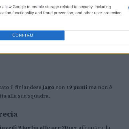
o allow Google to enable storage related to security, including
cation functionality and fraud prevention, and other user protection.
CONFIRM
tato il finlandese
Jago
con
19 punti
ma non è
itta alla sua squadra.
recia
iovedì 9 luglio alle ore 20
per affrontare la