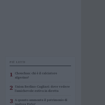
PIÙ LETTI
1
Chouchaa: chi è il calciatore
algerino?
2
Union Berlino-Cagliari: dove vedere
l’amichevole estiva in diretta
3
A quanto ammonta il patrimonio di
Andrea Pirlo?