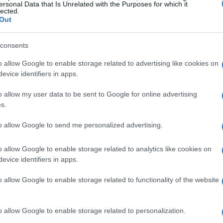
ersonal Data that Is Unrelated with the Purposes for which it
lected.
decisa nei dettagli
Out
 un vero banco di prova per gli azzurrini.
consents
dia che ha preso il comando iniziale, l’Italia
o allow Google to enable storage related to advertising like cookies on
zie a una
grande concentrazione
e a una
evice identifiers in apps.
o allow my user data to be sent to Google for online advertising
s.
ntale nel quarto set, con due
ace
to allow Google to send me personalized advertising.
erzia della partita. Anche
Diego Bussolari
anno dato un contributo decisivo alla
o allow Google to enable storage related to analytics like cookies on
evice identifiers in apps.
o allow Google to enable storage related to functionality of the website
o allow Google to enable storage related to personalization.