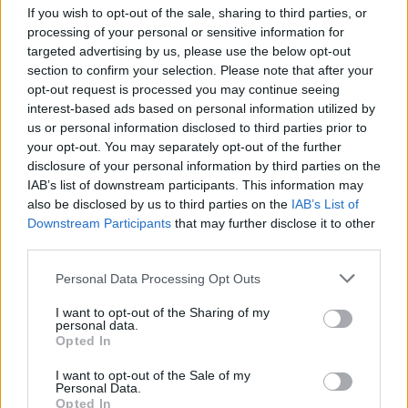
If you wish to opt-out of the sale, sharing to third parties, or
processing of your personal or sensitive information for
targeted advertising by us, please use the below opt-out
Scoperte carcasse di moto e motori in container
section to confirm your selection. Please note that after your
destinati al Senegal
opt-out request is processed you may continue seeing
interest-based ads based on personal information utilized by
Ilaria Mauri · 4 Ago 2026
us or personal information disclosed to third parties prior to
your opt-out. You may separately opt-out of the further
NOTIZIE
disclosure of your personal information by third parties on the
IAB’s list of downstream participants. This information may
also be disclosed by us to third parties on the
IAB’s List of
Downstream Participants
that may further disclose it to other
third parties.
Please note that this website/app uses one or more Google
Personal Data Processing Opt Outs
services and may gather and store information including but
not limited to your visit or usage behaviour. You may click to
I want to opt-out of the Sharing of my
personal data.
grant or deny consent to Google and its third-party tags to
Opted In
use your data for below specified purposes in below Google
consent section.
I want to opt-out of the Sale of my
Personal Data.
Nuova Zelanda: ondata di freddo eccezionale porta
Opted In