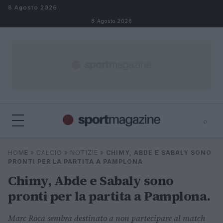
Salta al contenuto
8 Agosto 2026
8 Agosto 2026
⌕
⌕
×
HOME
»
CALCIO
»
NOTIZIE
»
CHIMY, ABDE E SABALY SONO
Cerca
PRONTI PER LA PARTITA A PAMPLONA
Chimy, Abde e Sabaly sono
pronti per la partita a Pamplona.
Marc Roca sembra destinato a non partecipare al match