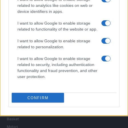
related to analytics like cookies on web or
device identifiers in apps.
I want to allow Google to enable storage
related to functionality of the website or app.
I want to allow Google to enable storage
Sportmagazine: notizie, approfondimenti e classifiche su
related to personalization.
calcio, basket, tennis, ciclismo, motori, Formula 1,
MotoGP e Olimpiadi. Le ultime news dalle competizioni
I want to allow Google to enable storage
nazionali e internazionali, gli highlight delle partite, le
related to security, including authentication
interviste ai protagonisti e i risultati in tempo reale di tutte
functionality and fraud prevention, and other
le discipline che fanno emozionare gli appassionati di
user protection.
sport.
SEZIONI
CONFIRM
Calcio
Tennis
Basket
Motori