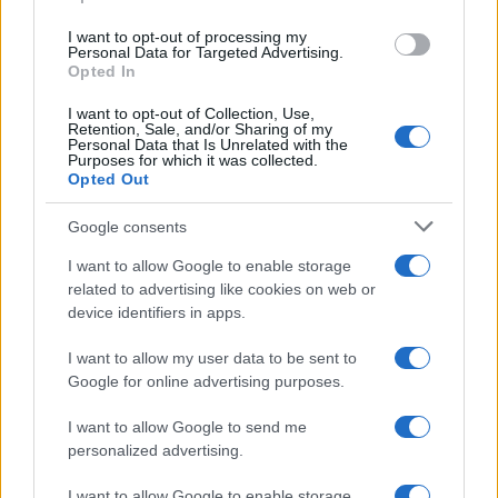
neve a bassa quota
I want to opt-out of processing my
Francesca Lombardi · 4 Ago 2026
Personal Data for Targeted Advertising.
Opted In
I want to opt-out of Collection, Use,
Retention, Sale, and/or Sharing of my
PIÙ LETTI
Personal Data that Is Unrelated with the
Purposes for which it was collected.
1
Opted Out
XPENG Partner del Teatro del Silenzio 2026: Veicoli
Elettrici e Musica in Sinfonia
Google consents
2
Rilancio degli impianti sciistici in Val Vigezzo, Val
Formazza e Valle Antrona
I want to allow Google to enable storage
related to advertising like cookies on web or
3
Scoperte carcasse di moto e motori in container
device identifiers in apps.
destinati al Senegal
I want to allow my user data to be sent to
4
Il Córdoba ha ottenuto il II Trofeo Puertas dopo aver
Google for online advertising purposes.
sconfitto il Rayo ai rigori.
I want to allow Google to send me
5
Nuova Zelanda: ondata di freddo eccezionale porta
personalized advertising.
neve a bassa quota
I want to allow Google to enable storage