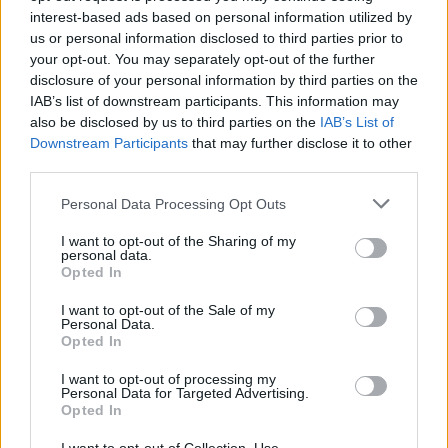
interest-based ads based on personal information utilized by
us or personal information disclosed to third parties prior to
NOTIZIE
your opt-out. You may separately opt-out of the further
disclosure of your personal information by third parties on the
IAB’s list of downstream participants. This information may
also be disclosed by us to third parties on the
IAB’s List of
Downstream Participants
that may further disclose it to other
third parties.
Please note that this website/app uses one or more Google
Personal Data Processing Opt Outs
services and may gather and store information including but
not limited to your visit or usage behaviour. You may click to
I want to opt-out of the Sharing of my
personal data.
grant or deny consent to Google and its third-party tags to
Opted In
use your data for below specified purposes in below Google
consent section.
I want to opt-out of the Sale of my
Scoperte carcasse di moto e motori in container
Personal Data.
destinati al Senegal
Opted In
Ilaria Mauri · 4 Ago 2026
I want to opt-out of processing my
Personal Data for Targeted Advertising.
NOTIZIE
Opted In