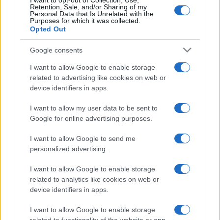
I want to opt-out of Collection, Use,
Retention, Sale, and/or Sharing of my
Personal Data that Is Unrelated with the
Purposes for which it was collected.
Opted Out
Google consents
I want to allow Google to enable storage
related to advertising like cookies on web or
device identifiers in apps.
I want to allow my user data to be sent to
Nuova Zelanda: ondata di freddo eccezionale porta
Google for online advertising purposes.
neve a bassa quota
Francesca Lombardi · 4 Ago 2026
I want to allow Google to send me
personalized advertising.
I want to allow Google to enable storage
PIÙ LETTI
related to analytics like cookies on web or
device identifiers in apps.
1
XPENG Partner del Teatro del Silenzio 2026: Veicoli
Elettrici e Musica in Sinfonia
I want to allow Google to enable storage