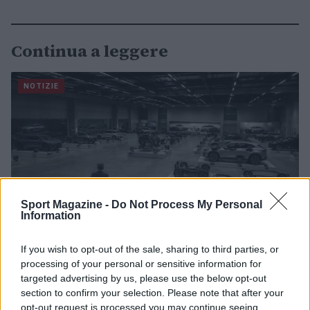
Continua a leggere
NOTIZIE
Sport Magazine -
Do Not Process My Personal
Information
If you wish to opt-out of the sale, sharing to third parties, or
processing of your personal or sensitive information for
Governo italiano insiste su neutralità tecnologica per
targeted advertising by us, please use the below opt-out
auto elettriche e ibride
section to confirm your selection. Please note that after your
opt-out request is processed you may continue seeing
Francesca Lombardi · 7 Ago 2026