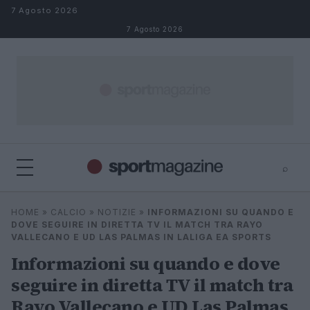
Salta al contenuto
7 Agosto 2026
7 Agosto 2026
⌕
⌕
×
HOME
»
CALCIO
»
NOTIZIE
»
INFORMAZIONI SU QUANDO E
Cerca
DOVE SEGUIRE IN DIRETTA TV IL MATCH TRA RAYO
VALLECANO E UD LAS PALMAS IN LALIGA EA SPORTS
Informazioni su quando e dove
seguire in diretta TV il match tra
Rayo Vallecano e UD Las Palmas