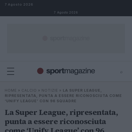
Salta al contenuto
7 Agosto 2026
7 Agosto 2026
⌕
⌕
×
HOME
»
CALCIO
»
NOTIZIE
»
LA SUPER LEAGUE,
Cerca
RIPRESENTATA, PUNTA A ESSERE RICONOSCIUTA COME
‘UNIFY LEAGUE’ CON 96 SQUADRE
La Super League, ripresentata,
punta a essere riconosciuta
come ‘Unify League’ con 96