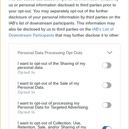
NOTIZIE
us or personal information disclosed to third parties prior to
your opt-out. You may separately opt-out of the further
disclosure of your personal information by third parties on the
IAB’s list of downstream participants. This information may
also be disclosed by us to third parties on the
IAB’s List of
Downstream Participants
that may further disclose it to other
third parties.
Please note that this website/app uses one or more Google
Personal Data Processing Opt Outs
services and may gather and store information including but
not limited to your visit or usage behaviour. You may click to
I want to opt-out of the Sharing of my
personal data.
grant or deny consent to Google and its third-party tags to
Opted In
use your data for below specified purposes in below Google
consent section.
Nuova Zelanda: ondata di freddo eccezionale porta
I want to opt-out of the Sale of my
Personal Data.
neve a bassa quota
Opted In
Francesca Lombardi · 4 Ago 2026
I want to opt-out of processing my
Personal Data for Targeted Advertising.
NOTIZIE
Opted In
I want to opt-out of Collection, Use,
Retention, Sale, and/or Sharing of my