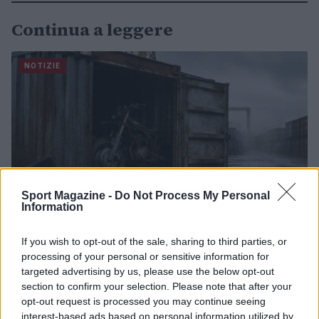
Continua a leggere
NOTIZIE
Sport Magazine -
Do Not Process My Personal
Information
If you wish to opt-out of the sale, sharing to third parties, or
processing of your personal or sensitive information for
Scoperte carcasse di moto e motori in container
targeted advertising by us, please use the below opt-out
destinati al Senegal
section to confirm your selection. Please note that after your
Ilaria Mauri · 4 Ago 2026
opt-out request is processed you may continue seeing
interest-based ads based on personal information utilized by