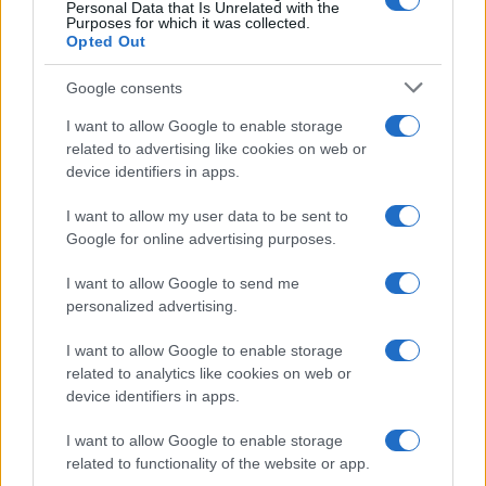
Personal Data that Is Unrelated with the
Purposes for which it was collected.
Opted Out
Google consents
I want to allow Google to enable storage
related to advertising like cookies on web or
device identifiers in apps.
I want to allow my user data to be sent to
Impostazioni telefono e avvisi: ecosistema per
Google for online advertising purposes.
attenzione sana
Francesca Lombardi · 1 Ago 2026
I want to allow Google to send me
personalized advertising.
I want to allow Google to enable storage
PIÙ LETTI
related to analytics like cookies on web or
device identifiers in apps.
1
XPENG Partner del Teatro del Silenzio 2026: Veicoli
Elettrici e Musica in Sinfonia
I want to allow Google to enable storage
related to functionality of the website or app.
2
Rilancio degli impianti sciistici in Val Vigezzo, Val