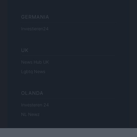
GERMANIA
Investieren24
UK
News Hub UK
Lgbtq News
OLANDA
Investeren 24
NL Newz