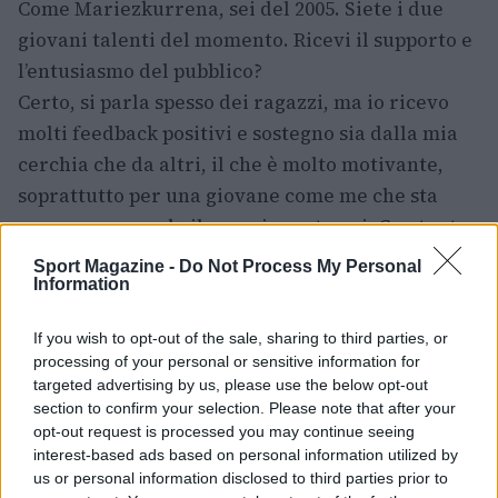
Come Mariezkurrena, sei del 2005. Siete i due
giovani talenti del momento. Ricevi il supporto e
l’entusiasmo del pubblico?
Certo, si parla spesso dei ragazzi, ma io ricevo
molti feedback positivi e sostegno sia dalla mia
cerchia che da altri, il che è molto motivante,
soprattutto per una giovane come me che sta
ancora scoprendo il proprio posto qui. Con tanta
energia e voglia di proseguire!
Sport Magazine -
Do Not Process My Personal
Information
È stato un percorso difficile per lei, poiché ha
subito un’importante lesione al menisco. Infatti,
If you wish to opt-out of the sale, sharing to third parties, or
processing of your personal or sensitive information for
ho avuto sfortuna con infortuni. Ho avuto la
targeted advertising by us, please use the below opt-out
lesione al menisco che mi ha costretto a
section to confirm your selection. Please note that after your
rimanere fermo per diversi mesi; mi sono fatto
opt-out request is processed you may continue seeing
interest-based ads based on personal information utilized by
male a metà stagione e non ho potuto giocare
us or personal information disclosed to third parties prior to
fino alla fine. Ero nel “B” e è stata una grande