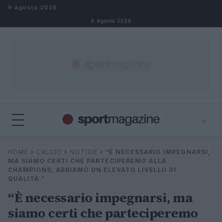
Salta al contenuto
9 Agosto 2026
9 Agosto 2026
⌕
⌕
×
HOME
»
CALCIO
»
NOTIZIE
»
“È NECESSARIO IMPEGNARSI,
Cerca
MA SIAMO CERTI CHE PARTECIPEREMO ALLA
CHAMPIONS, ABBIAMO UN ELEVATO LIVELLO DI
QUALITÀ.”
“È necessario impegnarsi, ma
siamo certi che parteciperemo