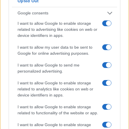
Opted Out
progresso più lento. Guridi ed io da anni
giochiamo nel “B” e abbiamo sempre lavorato
Google consents
sodo; il nostro lato tecnico ci ha sicuramente
I want to allow Google to enable storage
aiutato a raggiungere questi traguardi.
related to advertising like cookies on web or
device identifiers in apps.
Il mister sottolinea costantemente che le cose
I want to allow my user data to be sent to
migliori devono ancora arrivare, guardando a
Google for online advertising purposes.
Zubieta. È giusto? Che cosa dobbiamo aspettarci
I want to allow Google to send me
da lì e perché sembra insistere così tanto?
personalized advertising.
Ritengo che ci sia un grande investimento nelle
giovani promesse, stanno creando sempre più
I want to allow Google to enable storage
related to analytics like cookies on web or
squadre nei settori giovanili. Ogni anno, ad
device identifiers in apps.
esempio, molte di noi dal “C” vengono promosse
al “B”. È fondamentale che vengano integrate
I want to allow Google to enable storage
related to functionality of the website or app.
anche giocatrici locali, oltre a quelle straniere
che apportano molto.
I want to allow Google to enable storage