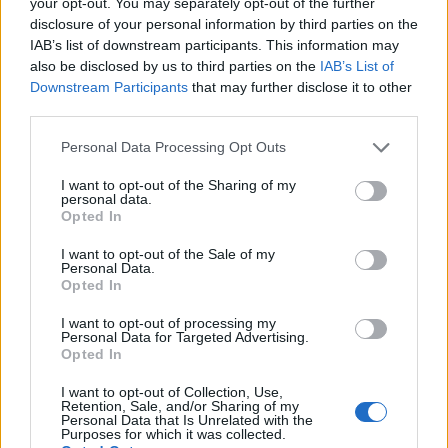
your opt-out. You may separately opt-out of the further
delusione, visto che non avevo mai affrontato un
disclosure of your personal information by third parties on the
IAB’s list of downstream participants. This information may
infortunio così serio da richiedere
also be disclosed by us to third parties on the
IAB’s List of
un’operazione. Credo che questa esperienza mi
Downstream Participants
that may further disclose it to other
abbia dato una forte motivazione e sono tornato
third parties.
in forma migliore. Ho sofferto anche di vari
Please note that this website/app uses one or more Google
Personal Data Processing Opt Outs
infortuni alla caviglia, quindi non ho mai avuto
services and may gather and store information including but
not limited to your visit or usage behaviour. You may click to
I want to opt-out of the Sharing of my
continuità nel corso di un intero anno. Questo è
personal data.
grant or deny consent to Google and its third-party tags to
Opted In
il primo anno in cui riesco a godere di una certa
use your data for below specified purposes in below Google
stabilità.
consent section.
I want to opt-out of the Sale of my
Personal Data.
Opted In
Le giovani del settore giovanile di Zubieta
stanno emergendo con grande forza. Giocatrici
I want to opt-out of processing my
Personal Data for Targeted Advertising.
come Apari e Guridi stanno portando un nuovo
Opted In
tipo di approccio, molto più tecnico e fisico.
I want to opt-out of Collection, Use,
Credo che la strada per arrivare in alto sia
Retention, Sale, and/or Sharing of my
Personal Data that Is Unrelated with the
sempre più ardua, con requisiti crescenti e un
Purposes for which it was collected.