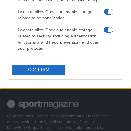
2
Rilancio degli impianti sciistici in Val Vigezzo, Val
Formazza e Valle Antrona
I want to allow Google to enable storage
related to personalization.
3
Scoperte carcasse di moto e motori in container
destinati al Senegal
I want to allow Google to enable storage
related to security, including authentication
4
Il Córdoba ha ottenuto il II Trofeo Puertas dopo aver
functionality and fraud prevention, and other
sconfitto il Rayo ai rigori.
user protection.
5
Nuova Zelanda: ondata di freddo eccezionale porta
neve a bassa quota
CONFIRM
Sportmagazine: notizie, approfondimenti e classifiche su
calcio, basket, tennis, ciclismo, motori, Formula 1,
MotoGP e Olimpiadi. Le ultime news dalle competizioni