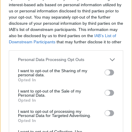
interest-based ads based on personal information utilized by
us or personal information disclosed to third parties prior to
NOTIZIE
your opt-out. You may separately opt-out of the further
disclosure of your personal information by third parties on the
IAB’s list of downstream participants. This information may
also be disclosed by us to third parties on the
IAB’s List of
Downstream Participants
that may further disclose it to other
third parties.
Please note that this website/app uses one or more Google
Personal Data Processing Opt Outs
services and may gather and store information including but
not limited to your visit or usage behaviour. You may click to
I want to opt-out of the Sharing of my
personal data.
grant or deny consent to Google and its third-party tags to
Opted In
use your data for below specified purposes in below Google
consent section.
I want to opt-out of the Sale of my
Scoperte carcasse di moto e motori in container
Personal Data.
destinati al Senegal
Opted In
Ilaria Mauri · 4 Ago 2026
I want to opt-out of processing my
Personal Data for Targeted Advertising.
NOTIZIE
Opted In
I want to opt-out of Collection, Use,