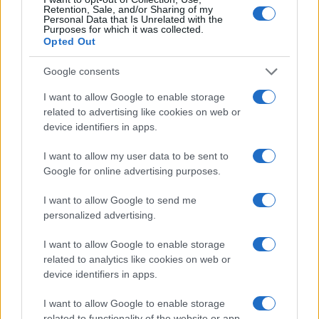
Retention, Sale, and/or Sharing of my
Personal Data that Is Unrelated with the
Purposes for which it was collected.
Opted Out
Google consents
I want to allow Google to enable storage
related to advertising like cookies on web or
device identifiers in apps.
I want to allow my user data to be sent to
Nuova Zelanda: ondata di freddo eccezionale porta
Google for online advertising purposes.
neve a bassa quota
Francesca Lombardi · 4 Ago 2026
I want to allow Google to send me
personalized advertising.
I want to allow Google to enable storage
PIÙ LETTI
related to analytics like cookies on web or
device identifiers in apps.
1
XPENG Partner del Teatro del Silenzio 2026: Veicoli
Elettrici e Musica in Sinfonia
I want to allow Google to enable storage
related to functionality of the website or app.