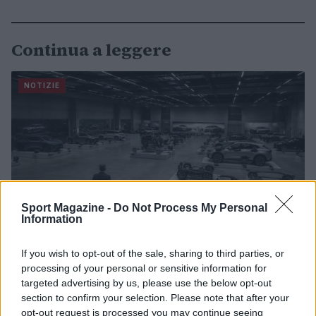
Continua a leggere
NOTIZIE
Sport Magazine -
Do Not Process My Personal
Information
If you wish to opt-out of the sale, sharing to third parties, or
processing of your personal or sensitive information for
Governo italiano insiste su neutralità tecnologica per
targeted advertising by us, please use the below opt-out
auto elettriche e ibride
section to confirm your selection. Please note that after your
opt-out request is processed you may continue seeing
Francesca Lombardi · 7 Ago 2026