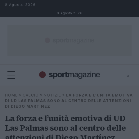
Salta al contenuto
8 Agosto 2026
8 Agosto 2026
⌕
⌕
×
HOME
»
CALCIO
»
NOTIZIE
»
LA FORZA E L’UNITÀ EMOTIVA
Cerca
DI UD LAS PALMAS SONO AL CENTRO DELLE ATTENZIONI
DI DIEGO MARTÍNEZ
La forza e l’unità emotiva di UD
Las Palmas sono al centro delle
attenzioni di Diego Martínez.