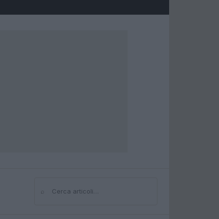
⌕
Cerca