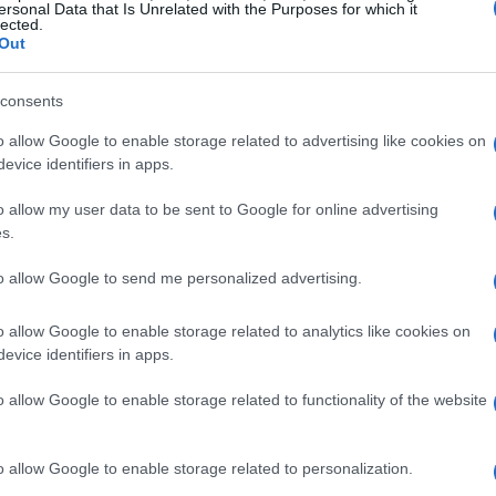
ersonal Data that Is Unrelated with the Purposes for which it
lected.
Out
consents
o allow Google to enable storage related to advertising like cookies on
evice identifiers in apps.
o allow my user data to be sent to Google for online advertising
s.
to il suo ruolo precedente per mancanza di
to allow Google to send me personalized advertising.
cessiva. “La pressione al Madrid è ancora più
o allow Google to enable storage related to analytics like cookies on
ue sconfitte, ci si trova sotto enorme stress.
evice identifiers in apps.
ando una pressione enorme. Non credo che
o allow Google to enable storage related to functionality of the website
uazione”, ha spiegato Babbel, notando anche
sitivo della sua vita personale e
rogetto in Red Bull.
o allow Google to enable storage related to personalization.