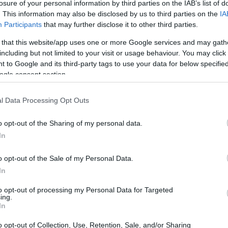
losure of your personal information by third parties on the IAB’s list of
sibile trasferimento dalla panchina del Real
. This information may also be disclosed by us to third parties on the
IA
rasiliana, molti nomi sono emersi come
Participants
that may further disclose it to other third parties.
 uno dei più citati è Jürgen Klopp. Tuttavia,
 that this website/app uses one or more Google services and may gath
including but not limited to your visit or usage behaviour. You may click 
ex allenatore del Liverpool e del Bayern
 to Google and its third-party tags to use your data for below specifi
edesco non sia intenzionato ad assumere il
ogle consent section.
 periodo. Babbel ha dichiarato a ‘Marca’ che
allenare. “Non lo vedo tornare al Liverpool
l Data Processing Opt Outs
 l’incarico al Real Madrid nel caso Ancelotti
o opt-out of the Sharing of my personal data.
In
o opt-out of the Sale of my Personal Data.
In
to opt-out of processing my Personal Data for Targeted
ing.
In
o opt-out of Collection, Use, Retention, Sale, and/or Sharing