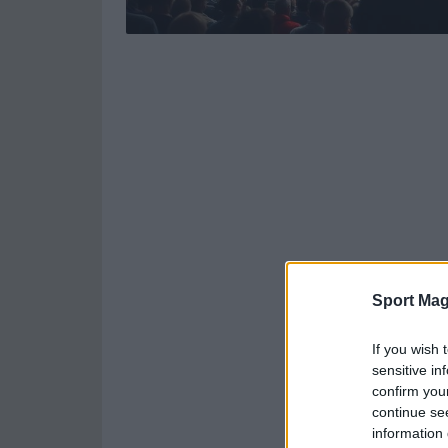
Sport Mag
If you wish 
sensitive in
confirm you
continue se
information 