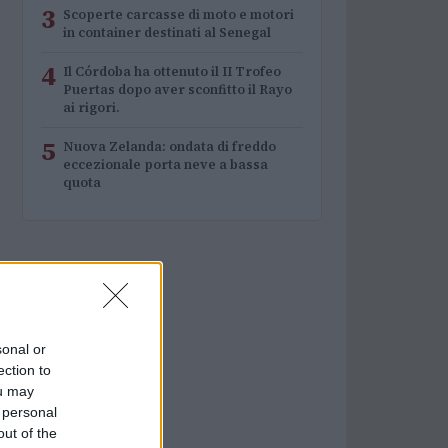
3
Scoperte carcasse di moto e motori
in container destinati al Senegal
4
Il Córdoba ha ottenuto il II Trofeo
Puertas dopo aver sconfitto il Rayo
ai rigori.
5
Nuova Zelanda: ondata di freddo
eccezionale porta neve a bassa
quota
sonal or
ection to
ou may
 personal
out of the