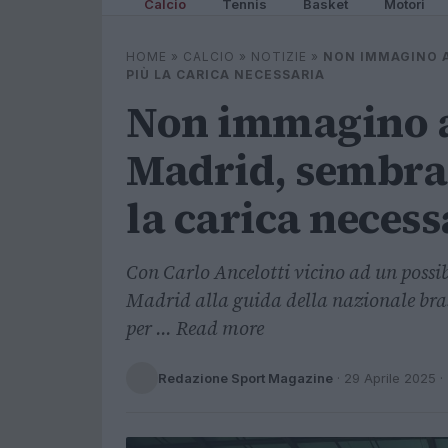
Calcio
Tennis
Basket
Motori
HOME
»
CALCIO
»
NOTIZIE
»
NON IMMAGINO A
PIÙ LA CARICA NECESSARIA
Non immagino a
Madrid, sembra 
la carica necess
Con Carlo Ancelotti vicino ad un possi
Madrid alla guida della nazionale bra
per ... Read more
Redazione Sport Magazine
·
29 Aprile 2025
·