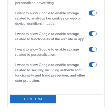
personalized advertising.
sconfitto il Rayo ai rigori.
5
Nuova Zelanda: ondata di freddo eccezionale porta
I want to allow Google to enable storage
neve a bassa quota
related to analytics like cookies on web or
device identifiers in apps.
I want to allow Google to enable storage
related to functionality of the website or app.
I want to allow Google to enable storage
related to personalization.
I want to allow Google to enable storage
Sportmagazine: notizie, approfondimenti e classifiche su
related to security, including authentication
calcio, basket, tennis, ciclismo, motori, Formula 1,
functionality and fraud prevention, and other
MotoGP e Olimpiadi. Le ultime news dalle competizioni
user protection.
nazionali e internazionali, gli highlight delle partite, le
interviste ai protagonisti e i risultati in tempo reale di tutte
le discipline che fanno emozionare gli appassionati di
sport.
CONFIRM
SEZIONI