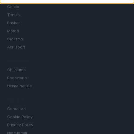
Calcio
Tennis
Basket
Motori
Ciclismo
Altri sport
MAGAZINE
Chi siamo
Redazione
Ultime notizie
LEGALE
Contattaci
Cookie Policy
Privacy Policy
Note legali