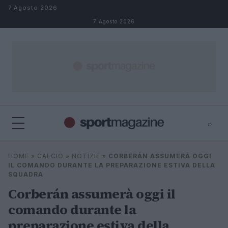
Salta al contenuto
7 Agosto 2026
7 Agosto 2026
⌕
⌕
×
HOME
»
CALCIO
»
NOTIZIE
»
CORBERÁN ASSUMERÀ OGGI
Cerca
IL COMANDO DURANTE LA PREPARAZIONE ESTIVA DELLA
SQUADRA
Corberán assumerà oggi il
comando durante la
preparazione estiva della