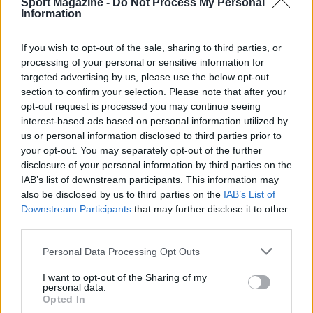
Sport Magazine -
Do Not Process My Personal
Information
If you wish to opt-out of the sale, sharing to third parties, or
processing of your personal or sensitive information for
targeted advertising by us, please use the below opt-out
section to confirm your selection. Please note that after your
opt-out request is processed you may continue seeing
interest-based ads based on personal information utilized by
Scoperte carcasse di moto e motori in container
us or personal information disclosed to third parties prior to
destinati al Senegal
your opt-out. You may separately opt-out of the further
Ilaria Mauri · 4 Ago 2026
disclosure of your personal information by third parties on the
IAB’s list of downstream participants. This information may
NOTIZIE
also be disclosed by us to third parties on the
IAB’s List of
Downstream Participants
that may further disclose it to other
third parties.
Please note that this website/app uses one or more Google
Personal Data Processing Opt Outs
services and may gather and store information including but
not limited to your visit or usage behaviour. You may click to
I want to opt-out of the Sharing of my
personal data.
grant or deny consent to Google and its third-party tags to
Opted In
use your data for below specified purposes in below Google