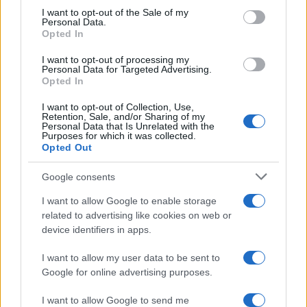
consent section.
I want to opt-out of the Sale of my
Personal Data.
Opted In
I want to opt-out of processing my
Nuova Zelanda: ondata di freddo eccezionale porta
Personal Data for Targeted Advertising.
neve a bassa quota
Opted In
Francesca Lombardi · 4 Ago 2026
I want to opt-out of Collection, Use,
Retention, Sale, and/or Sharing of my
Personal Data that Is Unrelated with the
Purposes for which it was collected.
Opted Out
PIÙ LETTI
Google consents
1
XPENG Partner del Teatro del Silenzio 2026: Veicoli
Elettrici e Musica in Sinfonia
I want to allow Google to enable storage
related to advertising like cookies on web or
2
Rilancio degli impianti sciistici in Val Vigezzo, Val
device identifiers in apps.
Formazza e Valle Antrona
I want to allow my user data to be sent to
3
Scoperte carcasse di moto e motori in container
Google for online advertising purposes.
destinati al Senegal
4
I want to allow Google to send me
Il Córdoba ha ottenuto il II Trofeo Puertas dopo aver