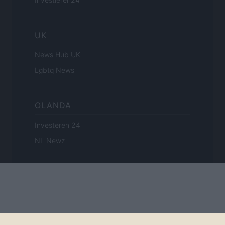
UK
News Hub UK
Lgbtq News
OLANDA
Investeren 24
NL Newz