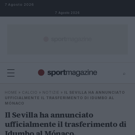
Salta al contenuto
7 Agosto 2026
7 Agosto 2026
⌕
⌕
×
HOME
»
CALCIO
»
NOTIZIE
»
IL SEVILLA HA ANNUNCIATO
Cerca
UFFICIALMENTE IL TRASFERIMENTO DI IDUMBO AL
MÓNACO
Il Sevilla ha annunciato
ufficialmente il trasferimento di
Idumbo al Mónaco.