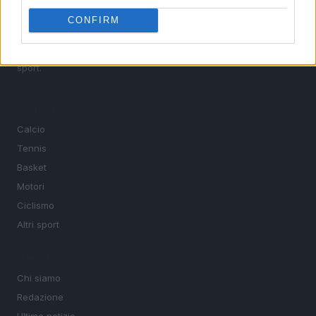
MotoGP e Olimpiadi. Le ultime news dalle competizioni
CONFIRM
nazionali e internazionali, gli highlight delle partite, le
interviste ai protagonisti e i risultati in tempo reale di tutte
le discipline che fanno emozionare gli appassionati di
sport.
SEZIONI
Calcio
Tennis
Basket
Motori
Ciclismo
Altri sport
MAGAZINE
Chi siamo
Redazione