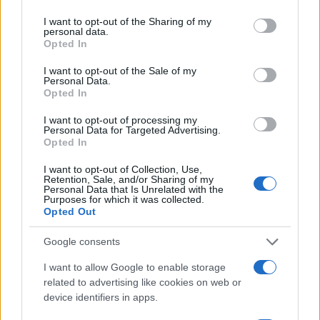
services and may gather and store information including but
not limited to your visit or usage behaviour. You may click to
I want to opt-out of the Sharing of my
personal data.
grant or deny consent to Google and its third-party tags to
Opted In
use your data for below specified purposes in below Google
consent section.
I want to opt-out of the Sale of my
Personal Data.
Opted In
I want to opt-out of processing my
Personal Data for Targeted Advertising.
Opted In
I want to opt-out of Collection, Use,
Retention, Sale, and/or Sharing of my
Nuova Zelanda: ondata di freddo eccezionale porta
Personal Data that Is Unrelated with the
Purposes for which it was collected.
neve a bassa quota
Opted Out
Francesca Lombardi · 4 Ago 2026
Google consents
I want to allow Google to enable storage
PIÙ LETTI
related to advertising like cookies on web or
device identifiers in apps.
1
XPENG Partner del Teatro del Silenzio 2026: Veicoli