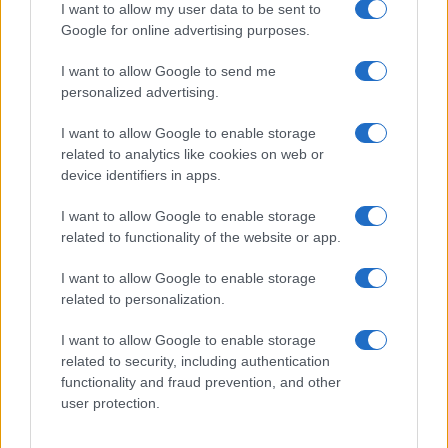
Elettrici e Musica in Sinfonia
I want to allow my user data to be sent to
Google for online advertising purposes.
2
Rilancio degli impianti sciistici in Val Vigezzo, Val
Formazza e Valle Antrona
I want to allow Google to send me
personalized advertising.
3
Scoperte carcasse di moto e motori in container
destinati al Senegal
I want to allow Google to enable storage
4
related to analytics like cookies on web or
Il Córdoba ha ottenuto il II Trofeo Puertas dopo aver
sconfitto il Rayo ai rigori.
device identifiers in apps.
5
Nuova Zelanda: ondata di freddo eccezionale porta
I want to allow Google to enable storage
neve a bassa quota
related to functionality of the website or app.
I want to allow Google to enable storage
related to personalization.
I want to allow Google to enable storage
related to security, including authentication
functionality and fraud prevention, and other
user protection.
Sportmagazine: notizie, approfondimenti e classifiche su
calcio, basket, tennis, ciclismo, motori, Formula 1,