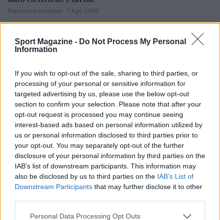
Francesca Lombardi · 7 Ago 2026
NOTIZIE
Sport Magazine -
Do Not Process My Personal
Information
If you wish to opt-out of the sale, sharing to third parties, or
processing of your personal or sensitive information for
targeted advertising by us, please use the below opt-out
section to confirm your selection. Please note that after your
opt-out request is processed you may continue seeing
interest-based ads based on personal information utilized by
us or personal information disclosed to third parties prior to
your opt-out. You may separately opt-out of the further
disclosure of your personal information by third parties on the
IAB’s list of downstream participants. This information may
Scoperte carcasse di moto e motori in container
also be disclosed by us to third parties on the
IAB’s List of
destinati al Senegal
Downstream Participants
that may further disclose it to other
Ilaria Mauri · 4 Ago 2026
third parties.
NOTIZIE
Please note that this website/app uses one or more Google
Personal Data Processing Opt Outs