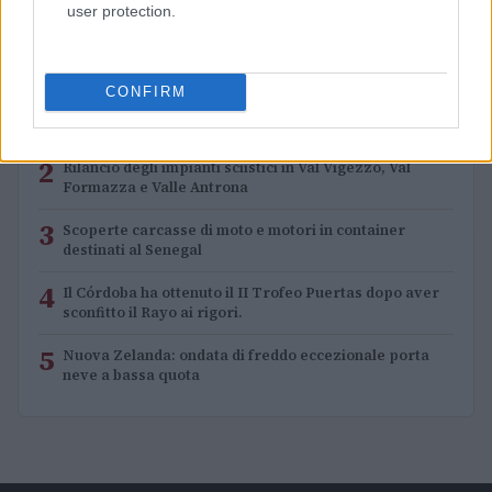
user protection.
PIÙ LETTI
CONFIRM
1
XPENG Partner del Teatro del Silenzio 2026: Veicoli
Elettrici e Musica in Sinfonia
2
Rilancio degli impianti sciistici in Val Vigezzo, Val
Formazza e Valle Antrona
3
Scoperte carcasse di moto e motori in container
destinati al Senegal
4
Il Córdoba ha ottenuto il II Trofeo Puertas dopo aver
sconfitto il Rayo ai rigori.
5
Nuova Zelanda: ondata di freddo eccezionale porta
neve a bassa quota