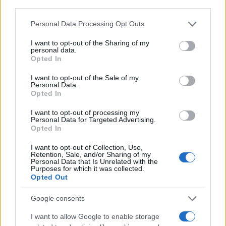
third parties.
Please note that this website/app uses one or more Google
Personal Data Processing Opt Outs
services and may gather and store information including but
not limited to your visit or usage behaviour. You may click to
I want to opt-out of the Sharing of my
Governo italiano insiste su neutralità tecnologica per
personal data.
grant or deny consent to Google and its third-party tags to
auto elettriche e ibride
Opted In
use your data for below specified purposes in below Google
Francesca Lombardi · 7 Ago 2026
consent section.
I want to opt-out of the Sale of my
Personal Data.
NOTIZIE
Opted In
I want to opt-out of processing my
Personal Data for Targeted Advertising.
Opted In
I want to opt-out of Collection, Use,
Retention, Sale, and/or Sharing of my
Personal Data that Is Unrelated with the
Purposes for which it was collected.
Opted Out
Google consents
I want to allow Google to enable storage