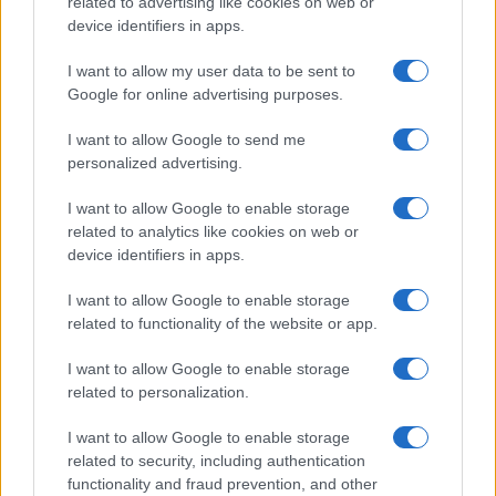
related to advertising like cookies on web or
Scoperte carcasse di moto e motori in container
device identifiers in apps.
destinati al Senegal
Ilaria Mauri · 4 Ago 2026
I want to allow my user data to be sent to
Google for online advertising purposes.
NOTIZIE
I want to allow Google to send me
personalized advertising.
I want to allow Google to enable storage
related to analytics like cookies on web or
device identifiers in apps.
I want to allow Google to enable storage
related to functionality of the website or app.
I want to allow Google to enable storage
related to personalization.
Nuova Zelanda: ondata di freddo eccezionale porta
neve a bassa quota
I want to allow Google to enable storage
related to security, including authentication
Francesca Lombardi · 4 Ago 2026
functionality and fraud prevention, and other