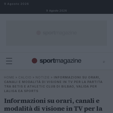
Salta al contenuto
9 Agosto 2026
9 Agosto 2026
⌕
⌕
×
HOME
»
CALCIO
»
NOTIZIE
»
INFORMAZIONI SU ORARI,
Cerca
CANALI E MODALITÀ DI VISIONE IN TV PER LA PARTITA
TRA BETIS E ATHLETIC CLUB DI BILBAO, VALIDA PER
LALIGA EA SPORTS
Informazioni su orari, canali e
modalità di visione in TV per la